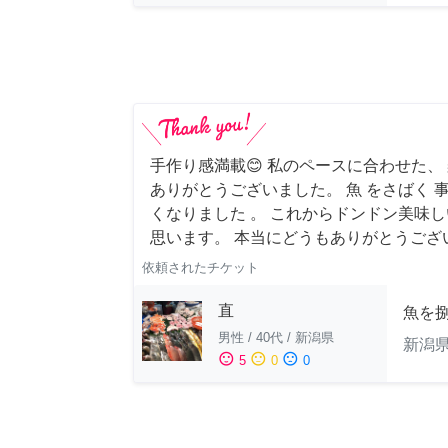
手作り感満載😊 私のペースに合わせた、
ありがとうございました。 魚 をさばく 
くなりました 。 これからドンドン美味
思います。 本当にどうもありがとうござ
依頼されたチケット
直
魚を
男性
/
40代
/
新潟県
新潟
sentiment_satisfied
sentiment_neutral
sentiment_dissatisfied
5
0
0