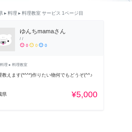
県
▸ 料理
▸ 料理教室
サービス
1ページ目
ゆんちmamaさん
/
/
sentiment_satisfied
sentiment_neutral
sentiment_dissatisfied
0
0
0
料理
▸ 料理教室
理教えます(*^^*)作りたい物何でもどうぞ(^^♪
¥5,000
城県