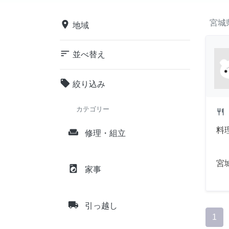
宮城
place
地域
sort
並べ替え
local_offer
絞り込み
カテゴリー
restaurant
料
weekend
修理・組立
宮
local_laundry_service
家事
local_shipping
引っ越し
1