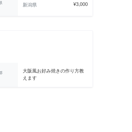
県
¥3,000
新潟県
大阪風お好み焼きの作り方教
都
えます