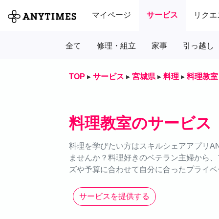
マイページ
サービス
リクエ
全て
修理・組立
家事
引っ越し
TOP
▸
サービス
▸
宮城県
▸
料理
▸
料理教室
料理教室のサービス
料理を学びたい方はスキルシェアアプリAN
ませんか？料理好きのベテラン主婦から、
ズや予算に合わせて自分に合ったプライベ
サービスを提供する