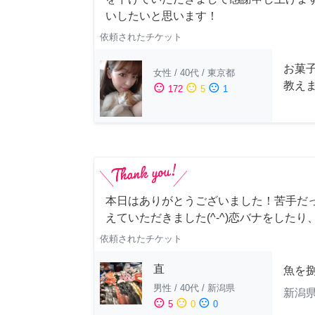
いしたいと思います！
依頼されたチケット
お菓
女性
/
40代
/
東京都
教え
sentiment_satisfied
sentiment_neutral
sentiment_dissatisfied
172
5
1
本日はありがとうございました！苦手だ
えていただきました(^-^)恋バナをしたり
依頼されたチケット
直
魚を
男性
/
40代
/
新潟県
新潟
sentiment_satisfied
sentiment_neutral
sentiment_dissatisfied
5
0
0