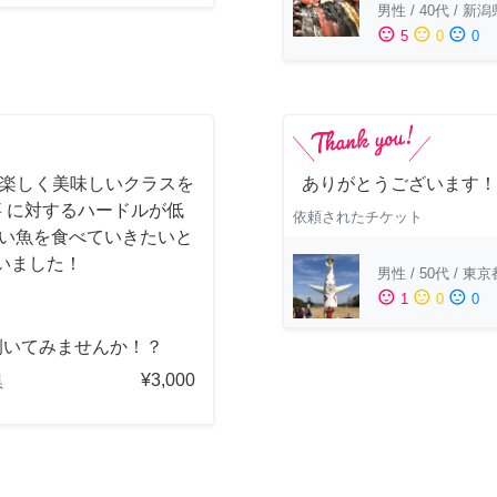
男性
/
40代
/
新潟
sentiment_satisfied
sentiment_neutral
sentiment_dissatisfied
5
0
0
 楽しく美味しいクラスを
ありがとうございます！
事 に対するハードルが低
依頼されたチケット
しい魚を食べていきたいと
いました！
男性
/
50代
/
東京
sentiment_satisfied
sentiment_neutral
sentiment_dissatisfied
1
0
0
捌いてみませんか！？
¥3,000
県