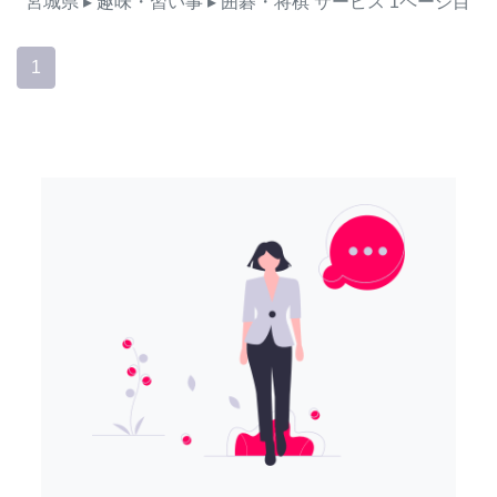
宮城県
▸ 趣味・習い事
▸ 囲碁・将棋
サービス
1ページ目
1