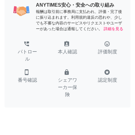
ANYTIMES安心・安全への取り組み
報酬は取引前に事務局に支払われ、評価・完了後
に振り込まれます。利用規約違反の恐れや、少し
でも不審な内容のサービスやリクエストやユーザ
ーがあった場合は通報してください。
詳細を見る
perm_phone_msg
assignment_ind
tag_faces
パトロー
本人確認
評価制度
ル
smartphone
lock
stars
番号確認
シェアワ
認定制度
ーカー保
険