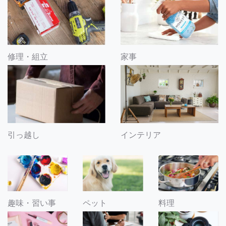
修理・組立
家事
引っ越し
インテリア
趣味・習い事
ペット
料理