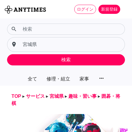
ログイン
新規登録
search
place
検索
more_horiz
全て
修理・組立
家事
TOP
▸
サービス
▸
宮城県
▸
趣味・習い事
▸
囲碁・将
棋