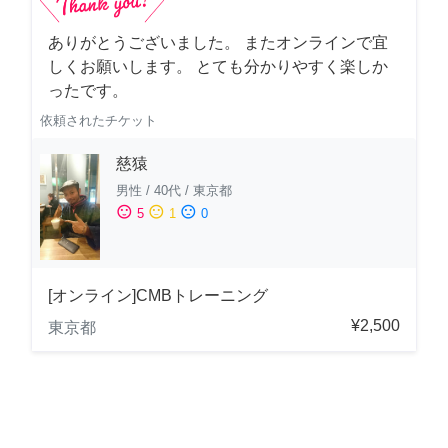
ありがとうございました。 またオンラインで宜
しくお願いします。 とても分かりやすく楽しか
ったです。
依頼されたチケット
慈猿
男性
/
40代
/
東京都
sentiment_satisfied
sentiment_neutral
sentiment_dissatisfied
5
1
0
[オンライン]CMBトレーニング
¥2,500
東京都