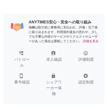
ANYTIMES安心・安全への取り組み
報酬は取引前に事務局に支払われ、評価・完了後
に振り込まれます。利用規約違反の恐れや、少し
でも不審な内容のサービスやリクエストやユーザ
ーがあった場合は通報してください。
詳細を見る
perm_phone_msg
assignment_ind
tag_faces
パトロー
本人確認
評価制度
ル
smartphone
lock
stars
番号確認
シェアワ
認定制度
ーカー保
険