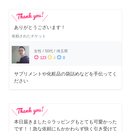
ありがとうございます！
依頼されたチケット
女性
/
50代
/
埼玉県
sentiment_satisfied
sentiment_neutral
sentiment_dissatisfied
123
4
0
サプリメントや化粧品の袋詰めなどを手伝ってく
ださい
本日届きました☺️ラッピングもとても可愛かった
です！！急な依頼にもかかわらず快く引き受けて