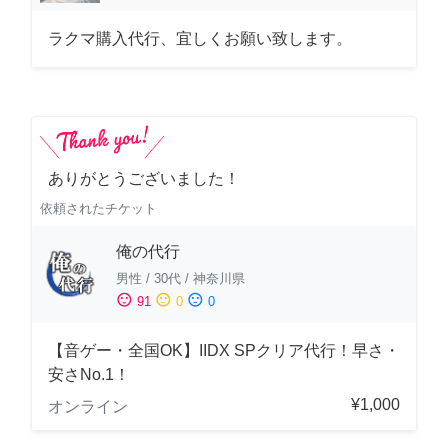
ラクマ購入代行、宜しくお願い致します。
ありがとうございました！
依頼されたチケット
俺の代行
男性
/
30代
/
神奈川県
sentiment_satisfied
sentiment_neutral
sentiment_dissatisfied
91
0
0
【音ゲー・全国OK】IIDX SPクリア代行！早さ・
安さNo.1！
¥1,000
オンライン