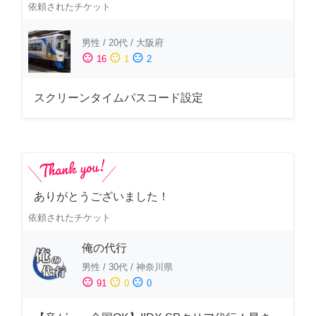
依頼されたチケット
男性
/
20代
/
大阪府
sentiment_satisfied
sentiment_neutral
sentiment_dissatisfied
16
1
2
スクリーンタイムパスコード設定
ありがとうございました！
依頼されたチケット
俺の代行
男性
/
30代
/
神奈川県
sentiment_satisfied
sentiment_neutral
sentiment_dissatisfied
91
0
0