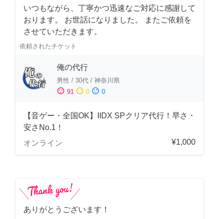
いつもながら、丁寧かつ迅速なご対応に感謝して
おります。 お世話になりました。 またご依頼を
させていただきます。
依頼されたチケット
俺の代行
男性
/
30代
/
神奈川県
sentiment_satisfied
sentiment_neutral
sentiment_dissatisfied
91
0
0
【音ゲー・全国OK】IIDX SPクリア代行！早さ・
安さNo.1！
¥1,000
オンライン
ありがとうございます！