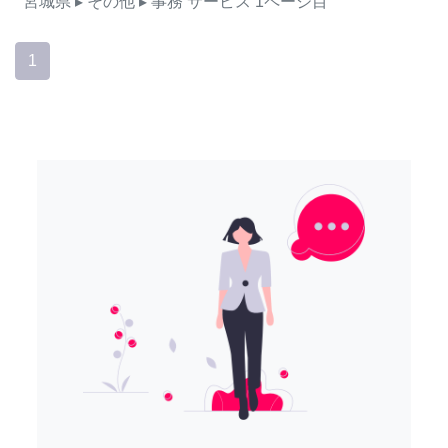
宮城県
▸ その他
▸ 事務
サービス
1ページ目
1