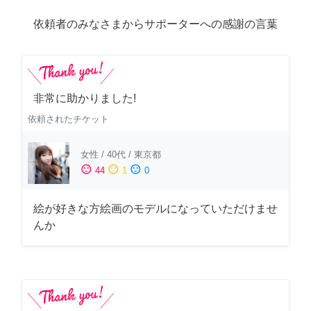
依頼者のみなさまからサポーターへの感謝の言葉
非常に助かりました!
依頼されたチケット
女性
/
40代
/
東京都
sentiment_satisfied
sentiment_neutral
sentiment_dissatisfied
44
1
0
絵が好きな方絵画のモデルになっていただけませ
んか