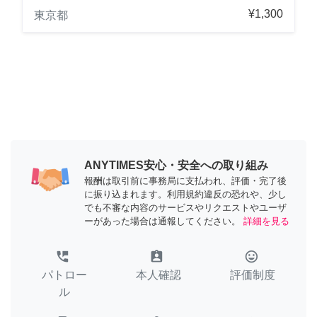
¥1,300
東京都
ANYTIMES安心・安全への取り組み
報酬は取引前に事務局に支払われ、評価・完了後
に振り込まれます。利用規約違反の恐れや、少し
でも不審な内容のサービスやリクエストやユーザ
ーがあった場合は通報してください。
詳細を見る
perm_phone_msg
assignment_ind
tag_faces
パトロー
本人確認
評価制度
ル