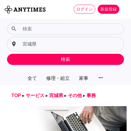
ログイン
新規登録
search
place
検索
more_horiz
全て
修理・組立
家事
TOP
▸
サービス
▸
宮城県
▸
その他
▸
事務