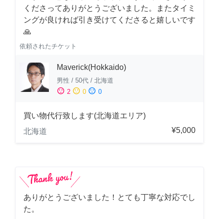
くださってありがとうございました。またタイミ
ングが良ければ引き受けてくださると嬉しいです
🙏
依頼されたチケット
Maverick(Hokkaido)
男性
/
50代
/
北海道
sentiment_satisfied
sentiment_neutral
sentiment_dissatisfied
2
0
0
買い物代行致します(北海道エリア)
¥5,000
北海道
ありがとうございました！とても丁寧な対応でし
た。