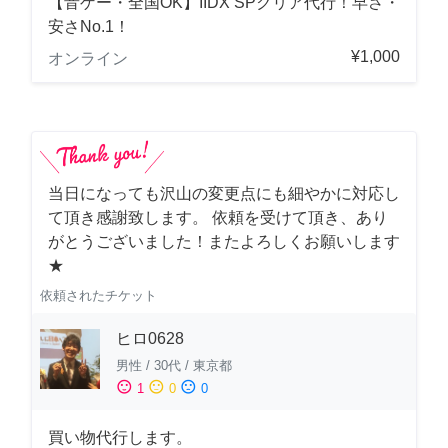
【音ゲー・全国OK】IIDX SPクリア代行！早さ・
安さNo.1！
¥1,000
オンライン
当日になっても沢山の変更点にも細やかに対応し
て頂き感謝致します。 依頼を受けて頂き、あり
がとうございました！またよろしくお願いします
★
依頼されたチケット
ヒロ0628
男性
/
30代
/
東京都
sentiment_satisfied
sentiment_neutral
sentiment_dissatisfied
1
0
0
買い物代行します。