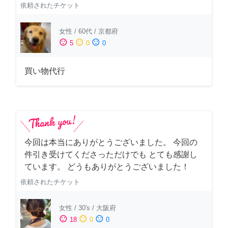
依頼されたチケット
女性
/
60代
/
京都府
sentiment_satisfied
sentiment_neutral
sentiment_dissatisfied
5
0
0
買い物代行
今回は本当にありがとうございました。 今回の
件引き受けてくださっただけでも とても感謝し
ています。 どうもありがとうございました！
依頼されたチケット
女性
/
30's
/
大阪府
sentiment_satisfied
sentiment_neutral
sentiment_dissatisfied
18
0
0