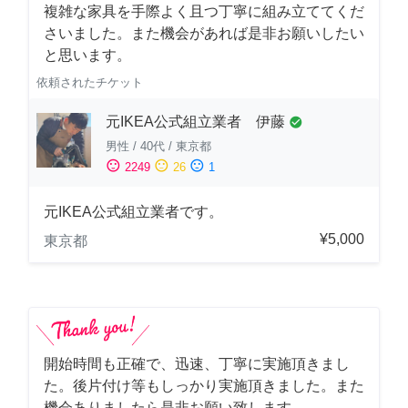
複雑な家具を手際よく且つ丁寧に組み立ててくだ
さいました。また機会があれば是非お願いしたい
と思います。
依頼されたチケット
元IKEA公式組立業者 伊藤
check_circle
男性
/
40代
/
東京都
sentiment_satisfied
sentiment_neutral
sentiment_dissatisfied
2249
26
1
元IKEA公式組立業者です。
¥5,000
東京都
開始時間も正確で、迅速、丁寧に実施頂きまし
た。後片付け等もしっかり実施頂きました。また
機会ありましたら是非お願い致します。