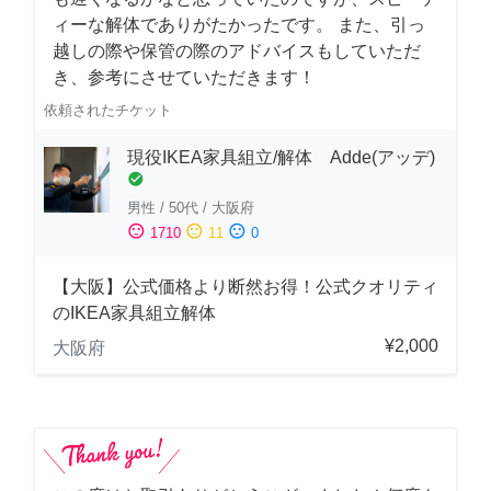
ィーな解体でありがたかったです。 また、引っ
越しの際や保管の際のアドバイスもしていただ
き、参考にさせていただきます！
依頼されたチケット
現役IKEA家具組立/解体 Adde(アッデ)
check_circle
男性
/
50代
/
大阪府
sentiment_satisfied
sentiment_neutral
sentiment_dissatisfied
1710
11
0
【大阪】公式価格より断然お得！公式クオリティ
のIKEA家具組立解体
¥2,000
大阪府