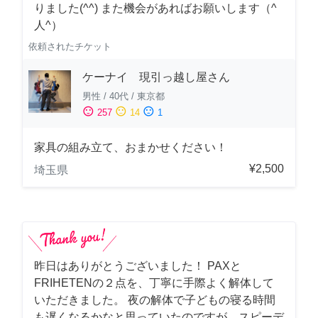
りました(^^) また機会があればお願いします（^
人^）
依頼されたチケット
ケーナイ 現引っ越し屋さん
男性
/
40代
/
東京都
sentiment_satisfied
sentiment_neutral
sentiment_dissatisfied
257
14
1
家具の組み立て、おまかせください！
¥2,500
埼玉県
昨日はありがとうございました！ PAXと
FRIHETENの２点を、丁寧に手際よく解体して
いただきました。 夜の解体で子どもの寝る時間
も遅くなるかなと思っていたのですが、スピーデ