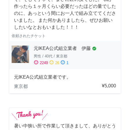
作ったら１ヶ月くらい必要だったほどの量でした
のに、あっという間にお一人で組み立ててくださ
いました。 また何かありましたら、ぜひお願い
したいなとおもいました！！！
依頼されたチケット
元IKEA公式組立業者 伊藤
check_circle
男性
/
40代
/
東京都
sentiment_satisfied
sentiment_neutral
sentiment_dissatisfied
2249
26
1
元IKEA公式組立業者です。
¥5,000
東京都
暑い中狭い所で作業して頂きまして、ありがとう