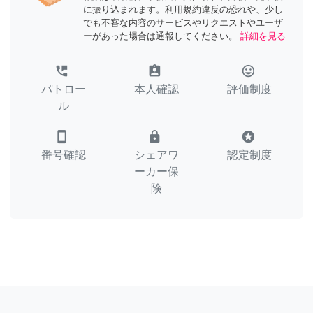
に振り込まれます。利用規約違反の恐れや、少し
でも不審な内容のサービスやリクエストやユーザ
ーがあった場合は通報してください。
詳細を見る
perm_phone_msg
assignment_ind
tag_faces
パトロー
本人確認
評価制度
ル
smartphone
lock
stars
番号確認
シェアワ
認定制度
ーカー保
険