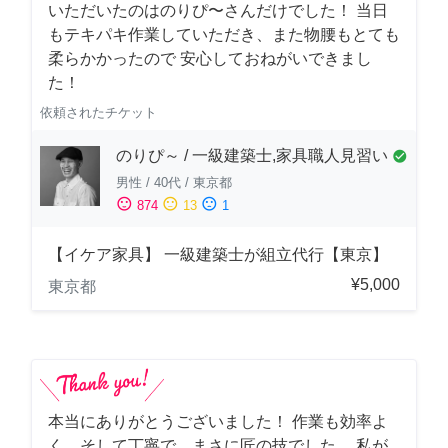
いただいたのはのりぴ〜さんだけでした！ 当日
もテキパキ作業していただき、また物腰もとても
柔らかかったので 安心しておねがいできまし
た！
依頼されたチケット
のりぴ～ / 一級建築士,家具職人見習い
check_circle
男性
/
40代
/
東京都
sentiment_satisfied
sentiment_neutral
sentiment_dissatisfied
874
13
1
【イケア家具】 一級建築士が組立代行【東京】
¥5,000
東京都
本当にありがとうございました！ 作業も効率よ
く、そして丁寧で、まさに匠の技でした。 私が