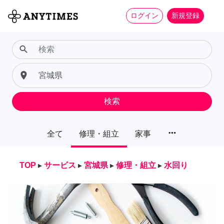
ログイン
新規登録
search
place
検索
more_horiz
全て
修理・組立
家事
TOP
▸
サービス
▸
宮城県
▸
修理・組立
▸
水回り