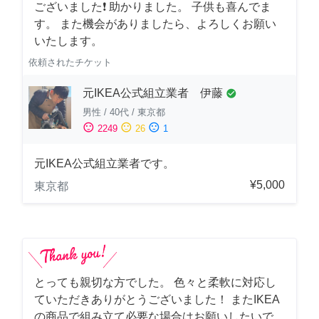
ございました❗️ 助かりました。 子供も喜んでま
す。 また機会がありましたら、よろしくお願い
いたします。
依頼されたチケット
元IKEA公式組立業者 伊藤
check_circle
男性
/
40代
/
東京都
sentiment_satisfied
sentiment_neutral
sentiment_dissatisfied
2249
26
1
元IKEA公式組立業者です。
¥5,000
東京都
とっても親切な方でした。 色々と柔軟に対応し
ていただきありがとうございました！ またIKEA
の商品で組み立て必要な場合はお願いしたいで