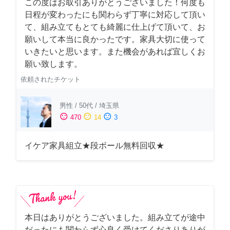
この度はお取引ありがとうございました！何度も
日程が変わったにも関わらず丁寧に対応して頂い
て、組み立てもとても綺麗に仕上げて頂いて、お
願いして本当に良かったです。家具大切に使って
いきたいと思います。また機会があれば宜しくお
願い致します。
依頼されたチケット
男性
/
50代
/
埼玉県
sentiment_satisfied
sentiment_neutral
sentiment_dissatisfied
470
14
3
イケア家具組立★段ボール無料回収★
本日はありがとうございました。組み立てが途中
だったにも関わらず心良く受けてくださりありが