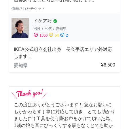
依頼されたチケット
イケア巧
check_circle
男性
/
20代
/
愛知県
sentiment_satisfied
sentiment_neutral
sentiment_dissatisfied
1358
64
2
IKEA公式組立会社出身 長久手店エリア外対応
します！
¥6,500
愛知県
この度はありがとうございます！ 急なお願いに
もかかわらず丁寧に対応して頂き、とても助かり
ました(^^) 工具を使う際お声をかけて頂いた為、
1歳の娘も音にびっくりする事もなくとても助か