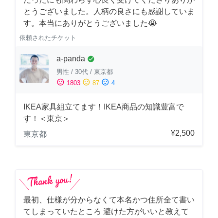
とうございました。人柄の良さにも感謝していま
す。本当にありがとうございました😭
依頼されたチケット
a-panda
check_circle
男性
/
30代
/
東京都
sentiment_satisfied
sentiment_neutral
sentiment_dissatisfied
1803
87
4
IKEA家具組立てます！IKEA商品の知識豊富で
す！＜東京＞
¥2,500
東京都
最初、仕様が分からなくて本名かつ住所全て書い
てしまっていたところ 避けた方がいいと教えて