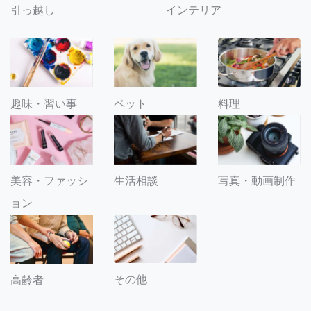
引っ越し
インテリア
趣味・習い事
ペット
料理
美容・ファッシ
生活相談
写真・動画制作
ョン
その他
高齢者