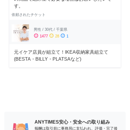
す。
依頼されたチケット
男性
/
30代
/
千葉県
sentiment_satisfied
sentiment_neutral
sentiment_dissatisfied
1477
28
1
元イケア店員が組立て！IKEA収納家具組立て
(BESTA・BILLY・PLATSAなど)
ANYTIMES安心・安全への取り組み
報酬は取引前に事務局に支払われ、評価・完了後