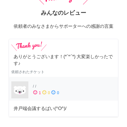
みんなのレビュー
依頼者のみなさまからサポーターへの感謝の言葉
ありがとうございます！(*´꒳`*) 大変楽しかったで
す♪
依頼されたチケット
/
/
sentiment_satisfied
sentiment_neutral
sentiment_dissatisfied
1
0
0
井戸端会議するばい(^O^)/