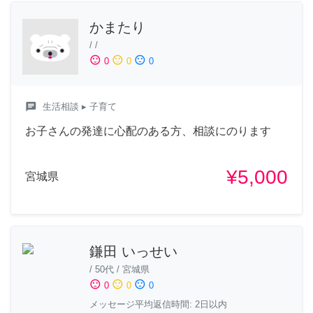
かまたり
/
/
sentiment_satisfied
sentiment_neutral
sentiment_dissatisfied
0
0
0
chat
生活相談
▸ 子育て
お子さんの発達に心配のある方、相談にのります
¥5,000
宮城県
鎌田 いっせい
/
50代
/
宮城県
sentiment_satisfied
sentiment_neutral
sentiment_dissatisfied
0
0
0
メッセージ平均返信時間: 2日以内