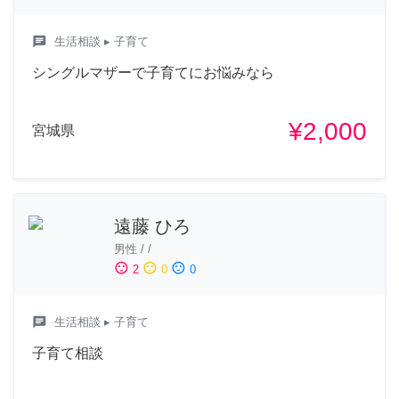
chat
生活相談
▸ 子育て
シングルマザーで子育てにお悩みなら
¥2,000
宮城県
遠藤 ひろ
男性
/
/
sentiment_satisfied
sentiment_neutral
sentiment_dissatisfied
2
0
0
chat
生活相談
▸ 子育て
子育て相談