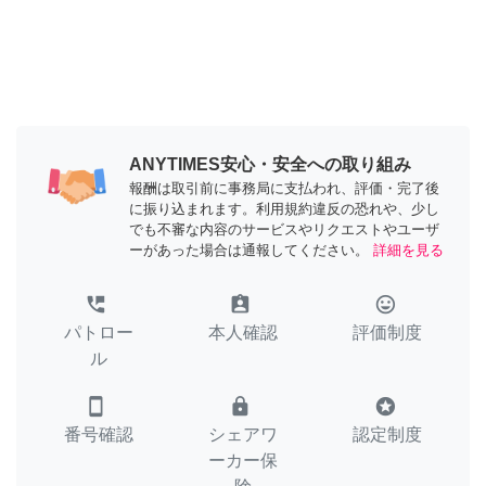
ANYTIMES安心・安全への取り組み
報酬は取引前に事務局に支払われ、評価・完了後
に振り込まれます。利用規約違反の恐れや、少し
でも不審な内容のサービスやリクエストやユーザ
ーがあった場合は通報してください。
詳細を見る
perm_phone_msg
assignment_ind
tag_faces
パトロー
本人確認
評価制度
ル
smartphone
lock
stars
番号確認
シェアワ
認定制度
ーカー保