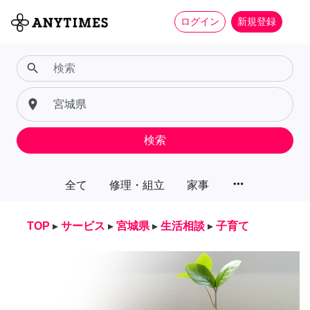
ログイン
新規登録
search
place
検索
more_horiz
全て
修理・組立
家事
TOP
▸
サービス
▸
宮城県
▸
生活相談
▸
子育て