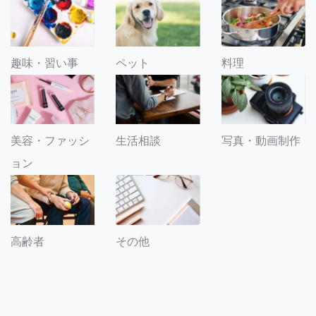
趣味・習い事
ペット
料理
美容・ファッシ
生活相談
写真・動画制作
ョン
その他
高齢者