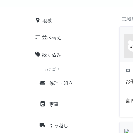
宮城
place
地域
sort
並べ替え
local_offer
絞り込み
カテゴリー
chat
お
weekend
修理・組立
宮
local_laundry_service
家事
local_shipping
引っ越し