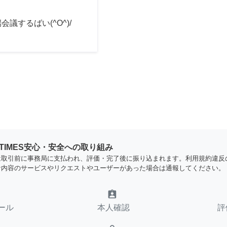
会議するばい(^O^)/
YTIMES安心・安全への取り組み
は取引前に事務局に支払われ、評価・完了後に振り込まれます。利用規約違反
な内容のサービスやリクエストやユーザーがあった場合は通報してください。
assignment_ind
ール
本人確認
評