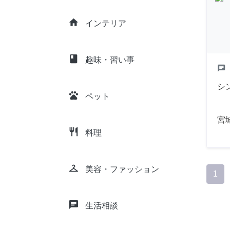
home
インテリア
class
趣味・習い事
chat
シ
pets
ペット
宮
restaurant
料理
checkroom
美容・ファッション
1
chat
生活相談