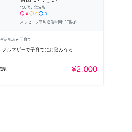
/
50代
/
宮城県
sentiment_satisfied
sentiment_neutral
sentiment_dissatisfied
0
0
0
メッセージ平均返信時間: 2日以内
生活相談
▸ 子育て
ングルマザーで子育てにお悩みなら
¥2,000
城県