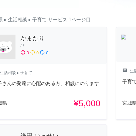
県
▸ 生活相談
▸ 子育て
サービス
1ページ目
かまたり
/
/
sentiment_satisfied
sentiment_neutral
sentiment_dissatisfied
0
0
0
chat
生
生活相談
▸ 子育て
子育
子さんの発達に心配のある方、相談にのります
¥5,000
城県
宮城
鎌田 いっせい