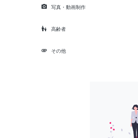
camera_alt
写真・動画制作
escalator_warning
高齢者
attachment
その他