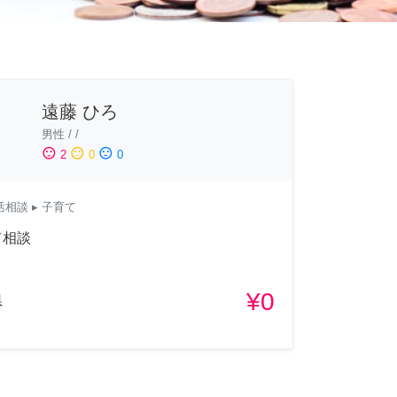
遠藤 ひろ
男性
/
/
sentiment_satisfied
sentiment_neutral
sentiment_dissatisfied
2
0
0
活相談
▸ 子育て
て相談
¥0
県