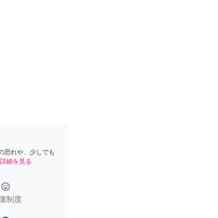
の恐れや、少しでも
詳細を見る
tag_faces
価制度