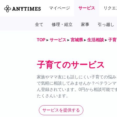
マイページ
サービス
リクエ
全て
修理・組立
家事
引っ越し
TOP
▸
サービス
▸
宮城県
▸
生活相談
▸
子育
子育てのサービス
家族やママ友にも話しにくい子育ての悩みを
で気軽に相談してみませんか？ベテランマ
ん登録されています。0円から相談可能で
たくさんいます。
サービスを提供する