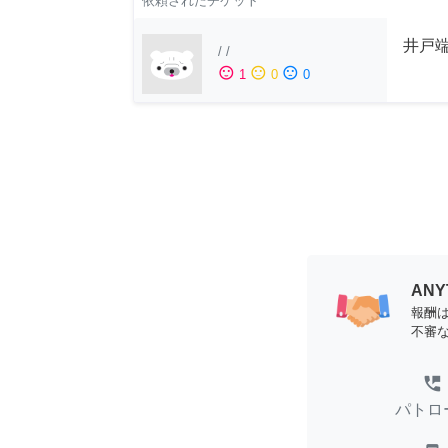
依頼されたチケット
井戸端
/
/
sentiment_satisfied
sentiment_neutral
sentiment_dissatisfied
1
0
0
AN
報酬
不審
perm_phone_msg
パトロ