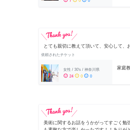
7
0
0
とても親切に教えて頂いて、安心して、
依頼されたチケット
家庭
女性
/
30's
/
神奈川県
sentiment_satisfied
sentiment_neutral
sentiment_dissatisfied
24
0
0
美術に関するお話をうかがってすごく勉
も素敵な方で楽しかったです！！ありが