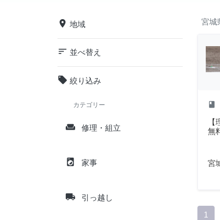
宮城
place
地域
sort
並べ替え
local_offer
絞り込み
class
カテゴリー
【
weekend
修理・組立
無
local_laundry_service
家事
宮
local_shipping
引っ越し
1