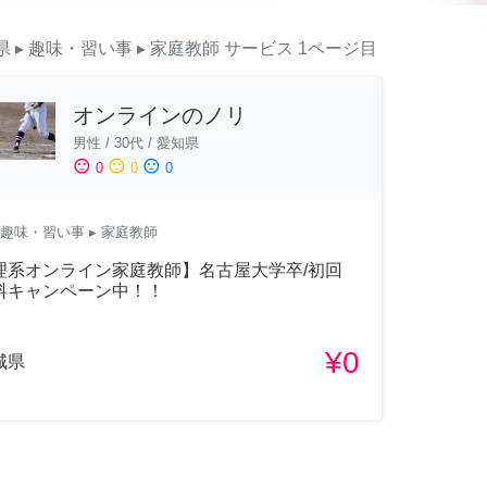
県
▸ 趣味・習い事
▸ 家庭教師
サービス
1ページ目
オンラインのノリ
男性
/
30代
/
愛知県
sentiment_satisfied
sentiment_neutral
sentiment_dissatisfied
0
0
0
趣味・習い事
▸ 家庭教師
理系オンライン家庭教師】名古屋大学卒/初回
料キャンペーン中！！
¥0
城県