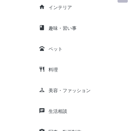
home
インテリア
class
趣味・習い事
pets
ペット
restaurant
料理
checkroom
美容・ファッション
chat
生活相談