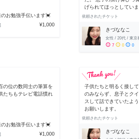
げられてほっとしていま
のお勉強手伝います💓
依頼されたチケット
¥1,000
都
きづななこ
女性
/
20代
/
東京
sentiment_satisfied
sentiment_neutral
sentiment_dissatisfied
7
0
0
百の位の数同士の筆算を
子供たちと明るく接して
供たちもテレビ電話慣れ
のみならず、息子とクイ
スして話できていたよう
お願いします。
依頼されたチケット
のお勉強手伝います💓
きづななこ
¥1,000
都