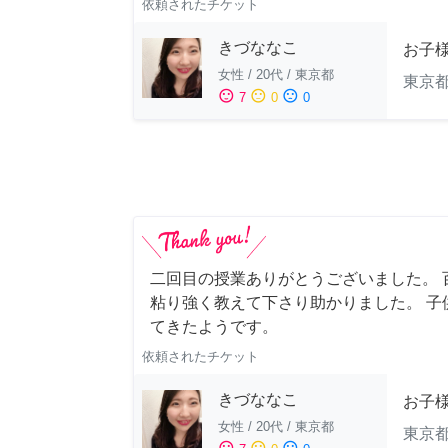
依頼されたチケット
きづななこ
お子様
女性
/
20代
/
東京都
東京
sentiment_satisfied
sentiment_neutral
sentiment_dissatisfied
7
0
0
二回目の授業ありがとうございました。 
粘り強く教えて下さり助かりました。 子
てきたようです。
依頼されたチケット
きづななこ
お子様
女性
/
20代
/
東京都
東京
sentiment_satisfied
sentiment_neutral
sentiment_dissatisfied