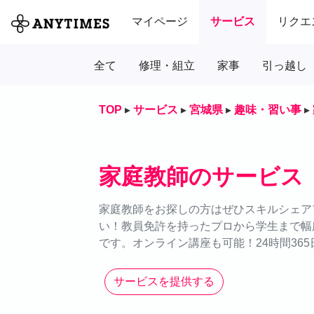
マイページ
サービス
リクエ
全て
修理・組立
家事
引っ越し
TOP
▸
サービス
▸
宮城県
▸
趣味・習い事
▸
家庭教師のサービス
家庭教師をお探しの方はぜひスキルシェアア
い！教員免許を持ったプロから学生まで幅
です。オンライン講座も可能！24時間36
サービスを提供する