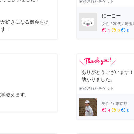
依頼されたチケット
にーこー
術が好きになる機会を提
女性
/
30代
/
埼玉
ます！
sentiment_satisfied
sentiment_neutral
sentiment_dissatisfied
1
0
0
ありがとうございます！
助かりました。
依頼されたチケット
数学教えます。
男性
/
/
東京都
sentiment_satisfied
sentiment_neutral
sentiment_dissatisfied
4
0
0