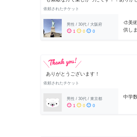
依頼されたチケット
🎨美
男性
/
30代
/
大阪府
供し
sentiment_satisfied
sentiment_neutral
sentiment_dissatisfied
1
0
0
ありがとうございます！
依頼されたチケット
中学
男性
/
30代
/
東京都
sentiment_satisfied
sentiment_neutral
sentiment_dissatisfied
1
0
0