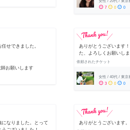
女性
/
20代
/
東京
sentiment_satisfied
sentiment_neutral
sentiment_dissatisfied
7
0
0
お任せできました。
ありがとうございます！
た、よろしくお願いしま
依頼されたチケット
教師お願いします
女性
/
40代
/
東京
sentiment_satisfied
sentiment_neutral
sentiment_dissatisfied
3
0
0
強になりました。とって
ありがとうございます。
とうございました！