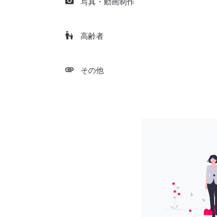
camera_alt
写真・動画制作
escalator_warning
高齢者
attachment
その他