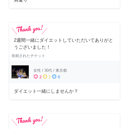
2週間一緒にダイエットしていただいてありがと
うございました！
依頼されたチケット
女性
/
30代
/
東京都
sentiment_satisfied
sentiment_neutral
sentiment_dissatisfied
2
1
0
ダイエット一緒にしませんか？