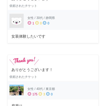
依頼されたチケット
女性
/
30代
/
静岡県
sentiment_satisfied
sentiment_neutral
sentiment_dissatisfied
1
0
0
女装体験したいです
ありがとうございます！
依頼されたチケット
女性
/
40代
/
東京都
sentiment_satisfied
sentiment_neutral
sentiment_dissatisfied
175
3
0
肩凝り