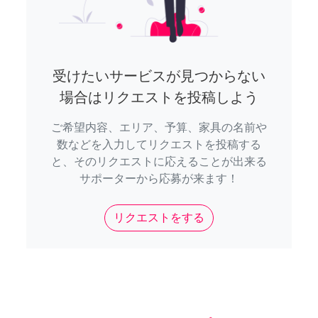
受けたいサービスが見つからない
場合はリクエストを投稿しよう
ご希望内容、エリア、予算、家具の名前や
数などを入力してリクエストを投稿する
と、そのリクエストに応えることが出来る
サポーターから応募が来ます！
リクエストをする