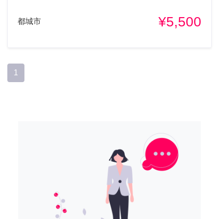
¥5,500
都城市
1