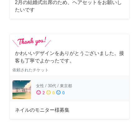
2月の結婚式出席のため、ヘアセットをお願いし
たいです
かわいいデザインをありがとうございました。接
客も丁寧でよかったです。
依頼されたチケット
女性
/
30代
/
東京都
sentiment_satisfied
sentiment_neutral
sentiment_dissatisfied
2
0
0
ネイルのモニター様募集