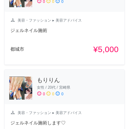
sentiment_satisfied
sentiment_neutral
sentiment_dissatisfied
0
0
0
checkroom
美容・ファッション
▸ 美容アドバイス
ジェルネイル施術
¥5,000
都城市
もりりん
女性
/
20代
/
宮崎県
sentiment_satisfied
sentiment_neutral
sentiment_dissatisfied
0
0
0
checkroom
美容・ファッション
▸ 美容アドバイス
ジェルネイル施術します♡