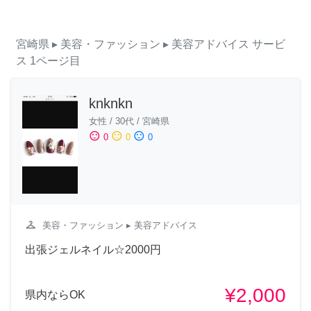
宮崎県
▸ 美容・ファッション
▸ 美容アドバイス
サービ
ス
1ページ目
knknkn
女性
/
30代
/
宮崎県
sentiment_satisfied
sentiment_neutral
sentiment_dissatisfied
0
0
0
checkroom
美容・ファッション
▸ 美容アドバイス
出張ジェルネイル☆2000円
¥2,000
県内ならOK