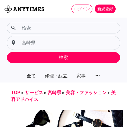
ログイン
新規登録
search
place
検索
more_horiz
全て
修理・組立
家事
TOP
▸
サービス
▸
宮崎県
▸
美容・ファッション
▸
美
容アドバイス