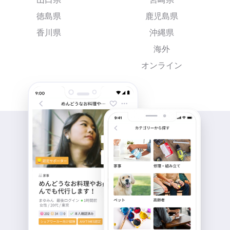
徳島県
鹿児島県
香川県
沖縄県
海外
オンライン