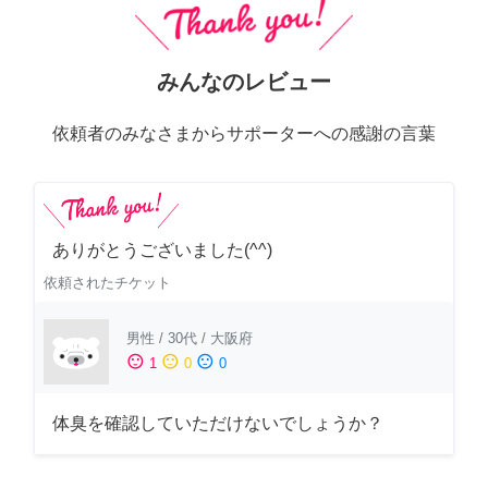
みんなのレビュー
依頼者のみなさまからサポーターへの感謝の言葉
ありがとうございました(^^)
依頼されたチケット
男性
/
30代
/
大阪府
sentiment_satisfied
sentiment_neutral
sentiment_dissatisfied
1
0
0
体臭を確認していただけないでしょうか？