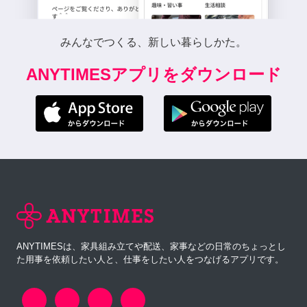
みんなでつくる、新しい暮らしかた。
ANYTIMESアプリをダウンロード
ANYTIMESは、家具組み立てや配送、家事などの日常のちょっとし
た用事を依頼したい人と、仕事をしたい人をつなげるアプリです。