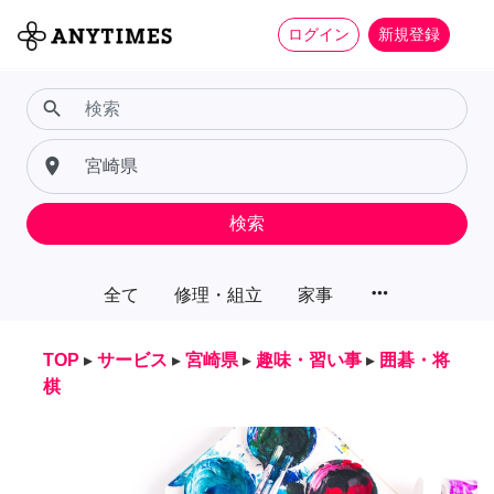
ログイン
新規登録
search
place
検索
more_horiz
全て
修理・組立
家事
TOP
▸
サービス
▸
宮崎県
▸
趣味・習い事
▸
囲碁・将
棋