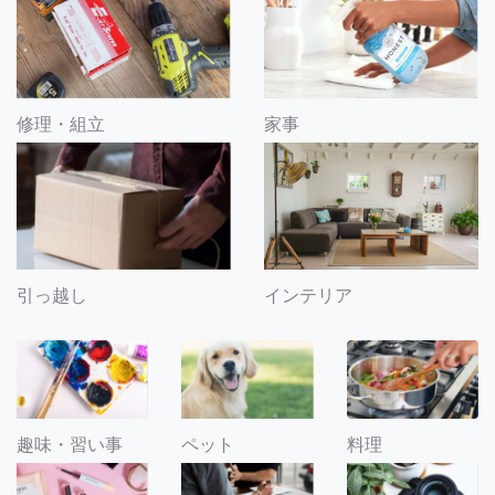
修理・組立
家事
引っ越し
インテリア
趣味・習い事
ペット
料理