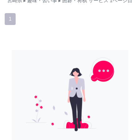
宮崎県
▸ 趣味・習い事
▸ 囲碁・将棋
サービス
1ページ目
1