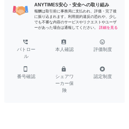
ANYTIMES安心・安全への取り組み
報酬は取引前に事務局に支払われ、評価・完了後
に振り込まれます。利用規約違反の恐れや、少し
でも不審な内容のサービスやリクエストやユーザ
ーがあった場合は通報してください。
詳細を見る
perm_phone_msg
assignment_ind
tag_faces
パトロー
本人確認
評価制度
ル
smartphone
lock
stars
番号確認
シェアワ
認定制度
ーカー保
険