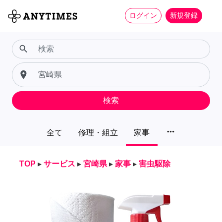
ログイン
新規登録
search
place
検索
more_horiz
全て
修理・組立
家事
TOP
▸
サービス
▸
宮崎県
▸
家事
▸
害虫駆除