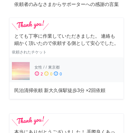
依頼者のみなさまからサポーターへの感謝の言葉
とても丁寧に作業していただきました。 連絡も
細かく頂いたので依頼する側として安心でした。
依頼されたチケット
女性
/
/
東京都
sentiment_satisfied
sentiment_neutral
sentiment_dissatisfied
2
0
0
民泊清掃依頼 新大久保駅徒歩3分 ×2回依頼
本当にありがとうございました！ 手際良くあっ