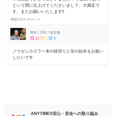
という間に仕上げてくださいまして、大満足で
す。またお願いいたします‼️
依頼されたチケット
男性
/
70代
/
東京都
sentiment_satisfied
sentiment_neutral
sentiment_dissatisfied
11
2
0
ノウゼンカズラ一本の枝切りと笹の始末をお願い
したいです
ANYTIMES安心・安全への取り組み