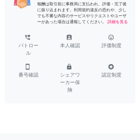
報酬は取引前に事務局に支払われ、評価・完了後
に振り込まれます。利用規約違反の恐れや、少し
でも不審な内容のサービスやリクエストやユーザ
ーがあった場合は通報してください。
詳細を見る
perm_phone_msg
assignment_ind
tag_faces
パトロー
本人確認
評価制度
ル
smartphone
lock
stars
番号確認
シェアワ
認定制度
ーカー保
険