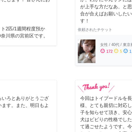
が上手な方だなあ、と思
合が合えばお願いしたいで
す！
ト2匹/1週間程度預か
依頼されたチケット
神奈川県の宮前区です。
女性
/
40代
/
東京
sentiment_satisfied
sentiment_neutral
sentiment_dissatisfied
172
5
1
ろいろとありがとうござ
今回はトイプードルを長
います。また、明日もよ
様、とても親切に対応し
子を知らせて頂き、安心
犬はビビりの性格でした
て過ごせたようです。今