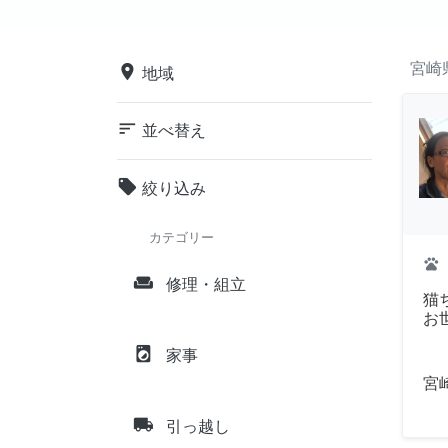
宮崎
place
地域
sort
並べ替え
local_offer
絞り込み
カテゴリー
pets
weekend
修理・組立
猫
お
local_laundry_service
家事
宮
local_shipping
引っ越し