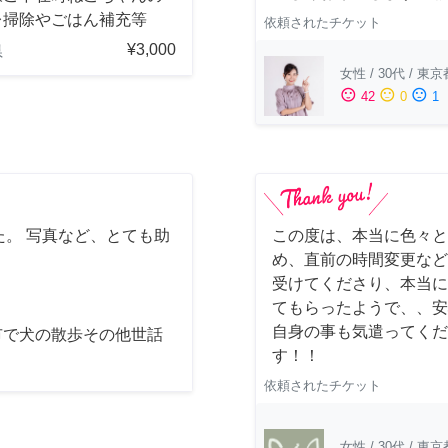
レ掃除やごはん補充等
依頼されたチケット
¥3,000
県
女性
/
30代
/
東京
sentiment_satisfied
sentiment_neutral
sentiment_dissatisfied
42
0
1
。 写真など、とても助
この度は、本当に色々と
め、直前の時間変更など
受けてくださり、本当に
てもらったようで、、安
自身の事も気遣ってくだ
市で犬の散歩その他世話
す！！
依頼されたチケット
女性
/
30代
/
東京