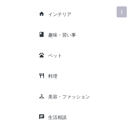
1
home
インテリア
class
趣味・習い事
pets
ペット
restaurant
料理
checkroom
美容・ファッション
chat
生活相談