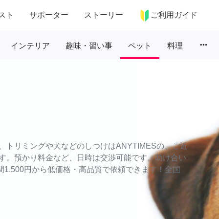
スト
サポーター
ストーリー
ご利用ガイド
more_horiz
インテリア
趣味・習い事
ペット
料理
トリミングや犬などのしつけはANYTIMESの、ご近
す。預かり料金など、日時は交渉可能です。助け合い
時間1,500円から低価格・高品質で依頼できます！全国