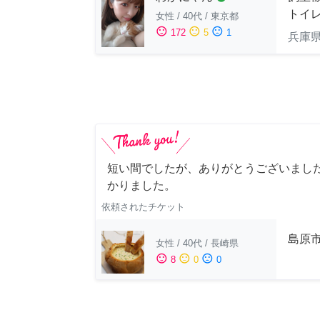
トイ
女性
/
40代
/
東京都
sentiment_satisfied
sentiment_neutral
sentiment_dissatisfied
172
5
1
兵庫
短い間でしたが、ありがとうございました
かりました。
依頼されたチケット
島原
女性
/
40代
/
長崎県
sentiment_satisfied
sentiment_neutral
sentiment_dissatisfied
8
0
0