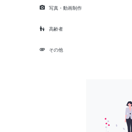
camera_alt
写真・動画制作
escalator_warning
高齢者
attachment
その他