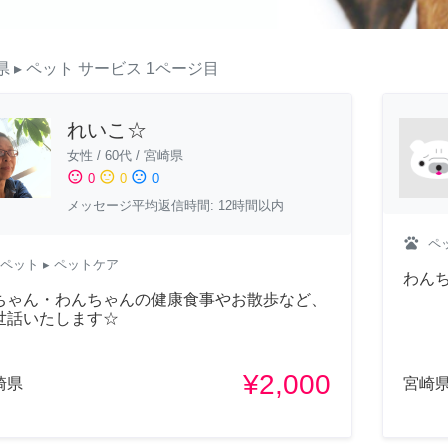
県
▸ ペット
サービス
1ページ目
れいこ☆
女性
/
60代
/
宮崎県
sentiment_satisfied
sentiment_neutral
sentiment_dissatisfied
0
0
0
メッセージ平均返信時間: 12時間以内
pets
ペ
ペット
▸ ペットケア
わん
ちゃん・わんちゃんの健康食事やお散歩など、
世話いたします☆
¥2,000
崎県
宮崎