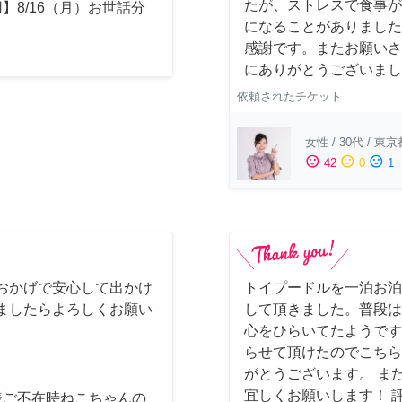
たが、ストレスで食事が
】8/16（月）お世話分
になることがありました
感謝です。またお願いさ
にありがとうございまし
依頼されたチケット
女性
/
30代
/
東京
sentiment_satisfied
sentiment_neutral
sentiment_dissatisfied
42
0
1
おかげで安心して出かけ
トイプードルを一泊お泊
ましたらよろしくお願い
して頂きました。普段は
心をひらいてたようです
らせて頂けたのでこちら
がとうございます。 ま
宜しくお願いします！ 
様ご不在時ねこちゃんの