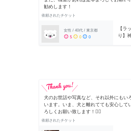
勧めします！
依頼されたチケット
【ラッ
女性
/
40代
/
東京都
り】
sentiment_satisfied
sentiment_neutral
sentiment_dissatisfied
5
0
0
犬のお世話や写真など、それ以外にもい
います。いま、犬と離れてても安心して
ろしくお願い致します！🙇‍♂️
依頼されたチケット