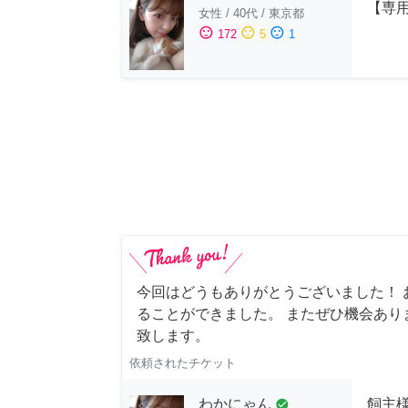
【専用
女性
/
40代
/
東京都
sentiment_satisfied
sentiment_neutral
sentiment_dissatisfied
172
5
1
今回はどうもありがとうございました！ 
ることができました。 またぜひ機会あり
致します。
依頼されたチケット
わかにゃん
飼主
check_circle