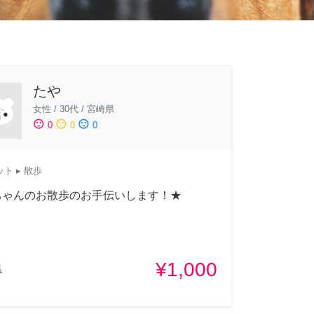
たや
女性
/
30代
/
宮崎県
sentiment_satisfied
sentiment_neutral
sentiment_dissatisfied
0
0
0
ット
▸ 散歩
ちゃんのお散歩のお手伝いします！★
¥1,000
県