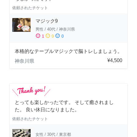
依頼されたチケット
マジック9
男性
/
40代
/
神奈川県
sentiment_satisfied
sentiment_neutral
sentiment_dissatisfied
1
0
0
本格的なテーブルマジックで脳トレしましょう。
¥4,500
神奈川県
とっても楽しかったです。 そして癒されまし
た。 良い休日になりました。
依頼されたチケット
女性
/
30代
/
東京都