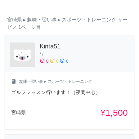
宮崎県
▸ 趣味・習い事
▸ スポーツ・トレーニング
サー
ビス
1ページ目
Kinta51
/
/
sentiment_satisfied
sentiment_neutral
sentiment_dissatisfied
0
0
0
class
趣味・習い事
▸ スポーツ・トレーニング
ゴルフレッスン行います！（夜間中心）
¥1,500
宮崎県