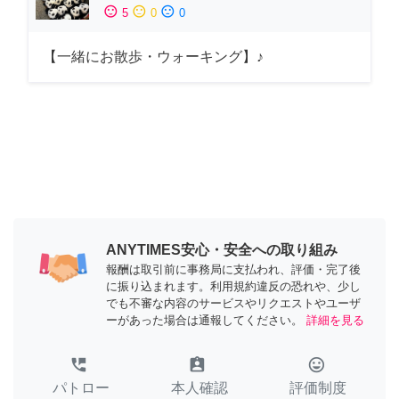
sentiment_satisfied
sentiment_neutral
sentiment_dissatisfied
5
0
0
【一緒にお散歩・ウォーキング】♪
ANYTIMES安心・安全への取り組み
報酬は取引前に事務局に支払われ、評価・完了後
に振り込まれます。利用規約違反の恐れや、少し
でも不審な内容のサービスやリクエストやユーザ
ーがあった場合は通報してください。
詳細を見る
perm_phone_msg
assignment_ind
tag_faces
パトロー
本人確認
評価制度