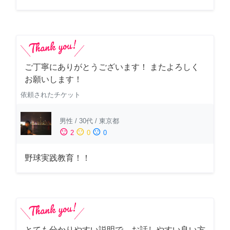
ご丁寧にありがとうございます！ またよろしく
お願いします！
依頼されたチケット
男性
/
30代
/
東京都
sentiment_satisfied
sentiment_neutral
sentiment_dissatisfied
2
0
0
野球実践教育！！
とても分かりやすい説明で、お話しやすい良い方