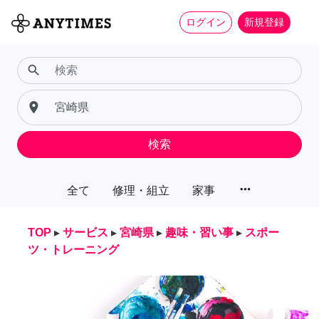
ログイン
新規登録
search
place
検索
more_horiz
全て
修理・組立
家事
TOP
▸
サービス
▸
宮崎県
▸
趣味・習い事
▸
スポー
ツ・トレーニング