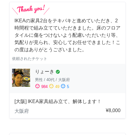
IKEAの家具2台をテキパキと進めていただき、2
時間程で組み立てていただきました。床のフロア
タイルに傷をつけないよう配慮いただいたり等、
気配りが見られ、安心してお任せできました！こ
の度はありがとうございました。
依頼されたチケット
りょーき
check_circle
男性
/
40代
/
大阪府
sentiment_satisfied
sentiment_neutral
sentiment_dissatisfied
984
49
5
[大阪] IKEA家具組み立て、解体します！
¥8,000
大阪府