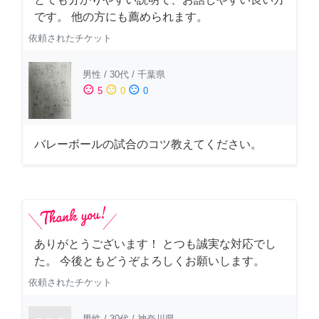
です。 他の方にも薦められます。
依頼されたチケット
男性
/
30代
/
千葉県
sentiment_satisfied
sentiment_neutral
sentiment_dissatisfied
5
0
0
バレーボールの試合のコツ教えてください。
ありがとうございます！ とつも誠実な対応でし
た。 今後ともどうぞよろしくお願いします。
依頼されたチケット
男性
/
30代
/
神奈川県