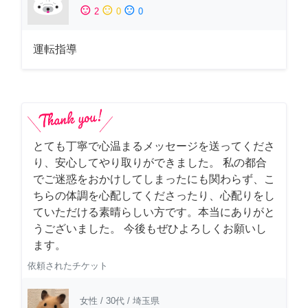
sentiment_satisfied
sentiment_neutral
sentiment_dissatisfied
2
0
0
運転指導
とても丁寧で心温まるメッセージを送ってくださ
り、安心してやり取りができました。 私の都合
でご迷惑をおかけしてしまったにも関わらず、こ
ちらの体調を心配してくださったり、心配りをし
ていただける素晴らしい方です。本当にありがと
うございました。 今後もぜひよろしくお願いし
ます。
依頼されたチケット
女性
/
30代
/
埼玉県