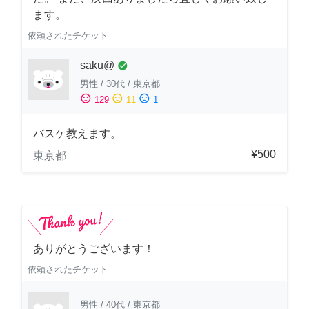
ます。
依頼されたチケット
saku@
check_circle
男性
/
30代
/
東京都
sentiment_satisfied
sentiment_neutral
sentiment_dissatisfied
129
11
1
バスケ教えます。
¥500
東京都
ありがとうございます！
依頼されたチケット
男性
/
40代
/
東京都