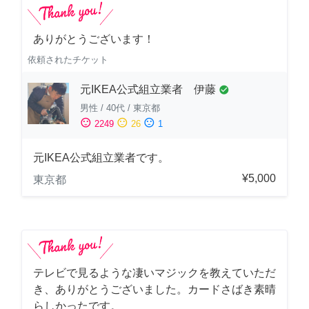
ありがとうございます！
依頼されたチケット
元IKEA公式組立業者 伊藤
check_circle
男性
/
40代
/
東京都
sentiment_satisfied
sentiment_neutral
sentiment_dissatisfied
2249
26
1
元IKEA公式組立業者です。
¥5,000
東京都
テレビで見るような凄いマジックを教えていただ
き、ありがとうございました。カードさばき素晴
らしかったです。