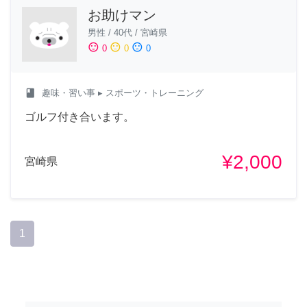
お助けマン
男性
/
40代
/
宮崎県
sentiment_satisfied
sentiment_neutral
sentiment_dissatisfied
0
0
0
class
趣味・習い事
▸ スポーツ・トレーニング
ゴルフ付き合います。
¥2,000
宮崎県
1