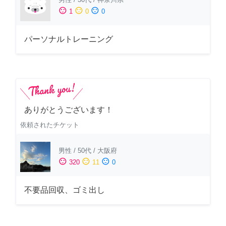
sentiment_satisfied
sentiment_neutral
sentiment_dissatisfied
1
0
0
パーソナルトレーニング
ありがとうございます！
依頼されたチケット
男性
/
50代
/
大阪府
sentiment_satisfied
sentiment_neutral
sentiment_dissatisfied
320
11
0
不要品回収、ゴミ出し