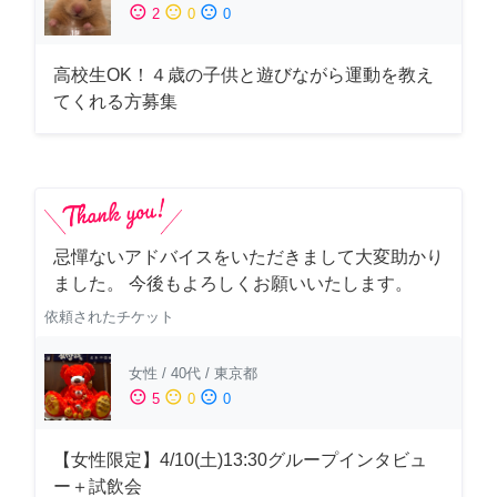
sentiment_satisfied
sentiment_neutral
sentiment_dissatisfied
2
0
0
高校生OK！４歳の子供と遊びながら運動を教え
てくれる方募集
忌憚ないアドバイスをいただきまして大変助かり
ました。 今後もよろしくお願いいたします。
依頼されたチケット
女性
/
40代
/
東京都
sentiment_satisfied
sentiment_neutral
sentiment_dissatisfied
5
0
0
【女性限定】4/10(土)13:30グループインタビュ
ー＋試飲会