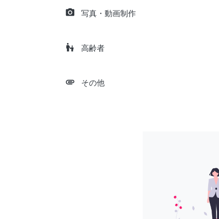
camera_alt
写真・動画制作
escalator_warning
高齢者
attachment
その他