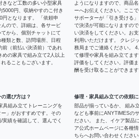
扉付きなど工数の多い小型家具
ようになりますので、商品名
約5000円、収納やすのこ付き
ーへお伝えください。ここで
0円となります。 「依頼申
サポーターが「引き受ける」
せんので、詳細は、各サービ
で決済が可能になりますので
いてから、個別チャットにて
い決済をしてください。お支
の種類と数、訪問場所、日程
利用いただけます。 クレジ
約前（前払い決済前）であれ
務局までご連絡ください。 
きめの家具で組み立て2人以上
て修理や家具を組み立てます
されることもございます。
評価をしてください。評価ま
酬を受け取ることができます
ーの選び方は？
修理・家具組み立ての依頼に
）家具組み立てトレーニングを
部品が揃っているか、 組み
ター」がおすすめです。その
なども事前にANYTIMES
/実績を確認して、選んでく
ださい。 また、イケア製品
ア公式ホームページに各種情
ちらへお問い合わせください