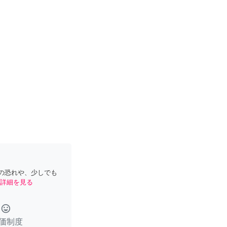
の恐れや、少しでも
詳細を見る
tag_faces
価制度