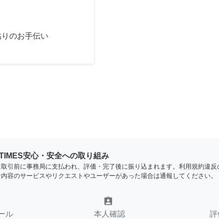
貼りのお手伝い
YTIMES安心・安全への取り組み
は取引前に事務局に支払われ、評価・完了後に振り込まれます。利用規約違反
な内容のサービスやリクエストやユーザーがあった場合は通報してください。
assignment_ind
ール
本人確認
評