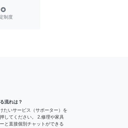
stars
定制度
る流れは？
受けたいサービス（サポーター）を
押してください。 2.修理や家具
ーと直接個別チャットができる