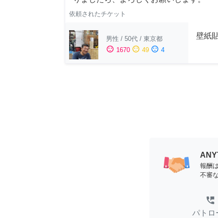
依頼されたチケット
壁紙
男性
/
50代
/
東京都
sentiment_satisfied
sentiment_neutral
sentiment_dissatisfied
1670
49
4
AN
報酬
不審
perm_phone_msg
パトロ