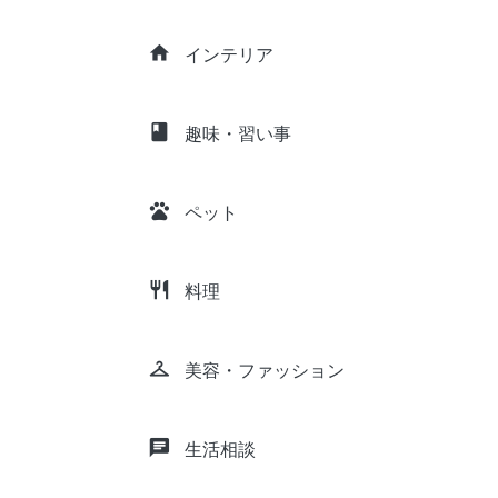
home
インテリア
class
趣味・習い事
pets
ペット
restaurant
料理
checkroom
美容・ファッション
chat
生活相談