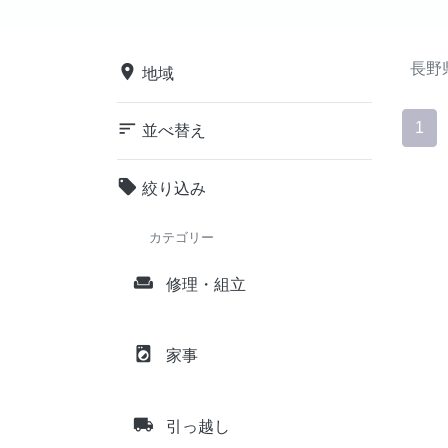
長野
place
地域
sort
1
並べ替え
local_offer
絞り込み
カテゴリー
weekend
修理・組立
local_laundry_service
家事
local_shipping
引っ越し