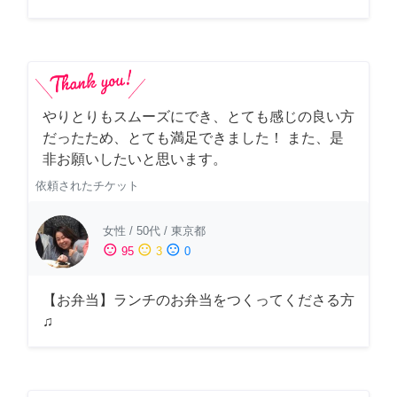
やりとりもスムーズにでき、とても感じの良い方
だったため、とても満足できました！ また、是
非お願いしたいと思います。
依頼されたチケット
女性
/
50代
/
東京都
sentiment_satisfied
sentiment_neutral
sentiment_dissatisfied
95
3
0
【お弁当】ランチのお弁当をつくってくださる方
♫