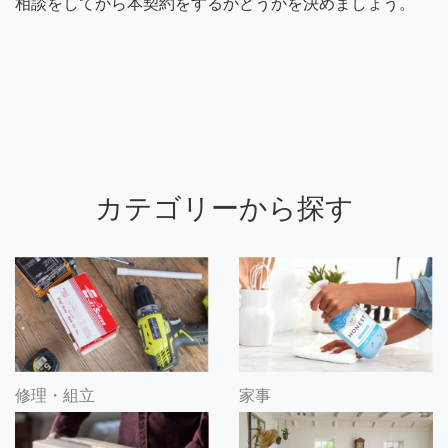
相談をしてから本契約をするかどうかを決めましょう。
カテゴリーから探す
修理・組立
家事