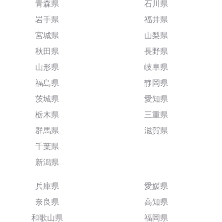
青森県
石川県
岩手県
福井県
宮城県
山梨県
秋田県
長野県
山形県
岐阜県
福島県
静岡県
茨城県
愛知県
栃木県
三重県
群馬県
滋賀県
千葉県
新潟県
兵庫県
愛媛県
奈良県
高知県
和歌山県
福岡県