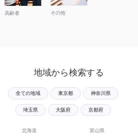
その他
高齢者
地域から検索する
全ての地域
東京都
神奈川県
埼玉県
大阪府
京都府
北海道
富山県