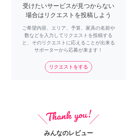
受けたいサービスが見つからない
場合はリクエストを投稿しよう
ご希望内容、エリア、予算、家具の名前や
数などを入力してリクエストを投稿する
と、そのリクエストに応えることが出来る
サポーターから応募が来ます！
リクエストをする
みんなのレビュー