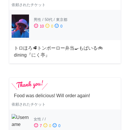
依頼されたチケット
男性
/
50代
/
東京都
sentiment_satisfied
sentiment_neutral
sentiment_dissatisfied
10
0
0
トロほろ🥩トンポーロー弁当🍳もばいる🚲
dining『にく亭』
Food was delicious! Will order again!
依頼されたチケット
女性
/
/
sentiment_satisfied
sentiment_neutral
sentiment_dissatisfied
7
0
0