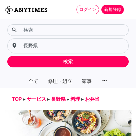
ログイン
新規登録
search
place
検索
more_horiz
全て
修理・組立
家事
TOP
▸
サービス
▸
長野県
▸
料理
▸
お弁当