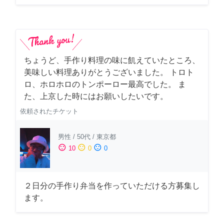
ちょうど、手作り料理の味に飢えていたところ、
美味しい料理ありがとうございました。 トロト
ロ、ホロホロのトンポーロー最高でした。 ま
た、上京した時にはお願いしたいです。
依頼されたチケット
男性
/
50代
/
東京都
sentiment_satisfied
sentiment_neutral
sentiment_dissatisfied
10
0
0
２日分の手作り弁当を作っていただける方募集し
ます。