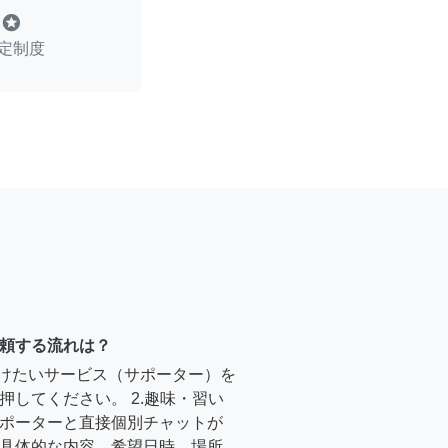
stars
定制度
頼する流れは？
受けたいサービス（サポーター）を
押してください。 2.趣味・習い
ポーターと直接個別チャットが
具体的な内容、希望日時、場所