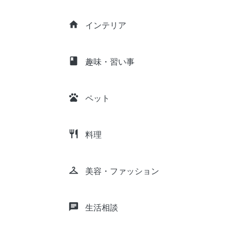
home
インテリア
class
趣味・習い事
pets
ペット
restaurant
料理
checkroom
美容・ファッション
chat
生活相談