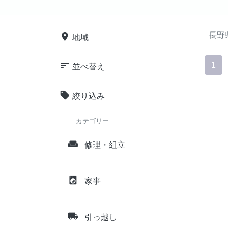
長野
place
地域
sort
1
並べ替え
local_offer
絞り込み
カテゴリー
weekend
修理・組立
local_laundry_service
家事
local_shipping
引っ越し