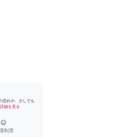
の恐れや、少しでも
詳細を見る
tag_faces
価制度