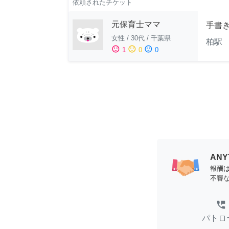
依頼されたチケット
元保育士ママ
手書
女性
/
30代
/
千葉県
柏駅 
sentiment_satisfied
sentiment_neutral
sentiment_dissatisfied
1
0
0
AN
報酬
不審
perm_phone_msg
パトロ