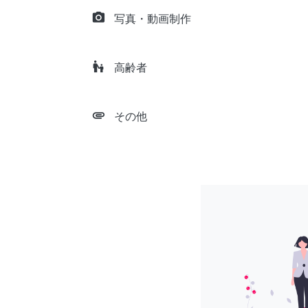
camera_alt
写真・動画制作
escalator_warning
高齢者
attachment
その他