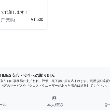
きで代筆します！
¥1,500
(千葉県)
YTIMES安心・安全への取り組み
は取引前に事務局に支払われ、評価・完了後に振り込まれます。利用規約違反
な内容のサービスやリクエストやユーザーがあった場合は通報してください。
assignment_ind
ール
本人確認
評