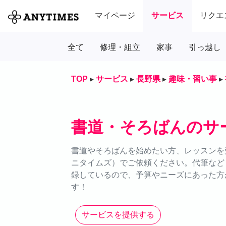
マイページ
サービス
リクエ
全て
修理・組立
家事
引っ越し
TOP
▸
サービス
▸
長野県
▸
趣味・習い事
▸
書道・そろばんのサ
書道やそろばんを始めたい方、レッスンを受
ニタイムズ）でご依頼ください。代筆など
録しているので、予算やニーズにあった方
す！
サービスを提供する