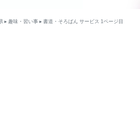
県
▸ 趣味・習い事
▸ 書道・そろばん
サービス
1ページ目