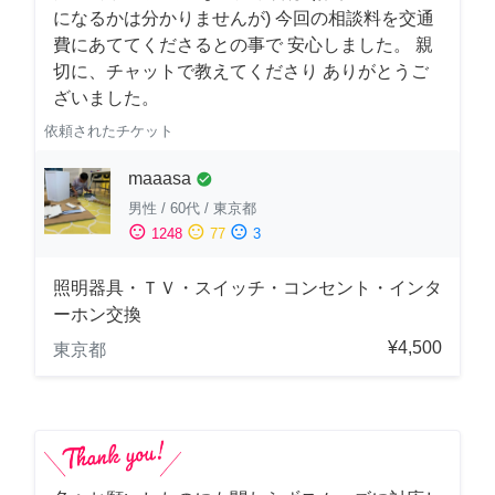
になるかは分かりませんが) 今回の相談料を交通
費にあててくださるとの事で 安心しました。 親
切に、チャットで教えてくださり ありがとうご
ざいました。
依頼されたチケット
maaasa
check_circle
男性
/
60代
/
東京都
sentiment_satisfied
sentiment_neutral
sentiment_dissatisfied
1248
77
3
照明器具・ＴＶ・スイッチ・コンセント・インタ
ーホン交換
¥4,500
東京都