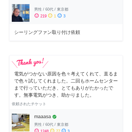
男性
/
60代
/
東京都
sentiment_satisfied
sentiment_neutral
sentiment_dissatisfied
219
1
3
シーリングファン取り付け依頼
電気がつかない原因を色々考えてくれて、直るま
で色々試してくれました。二回もホームセンター
まで行っていただき、とてもありがたかったで
す。無事電気がつき、助かりました。
依頼されたチケット
maaasa
check_circle
男性
/
60代
/
東京都
sentiment_satisfied
sentiment_neutral
sentiment_dissatisfied
1248
77
3