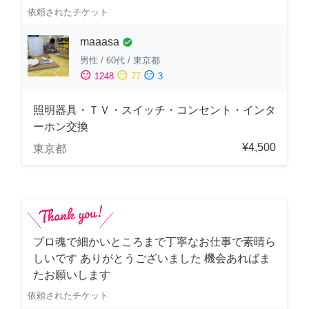
依頼されたチケット
maaasa
check_circle
男性
/
60代
/
東京都
sentiment_satisfied
sentiment_neutral
sentiment_dissatisfied
1248
77
3
照明器具・ＴＶ・スイッチ・コンセント・インタ
ーホン交換
¥4,500
東京都
プロ魂で細かいところまで丁寧なお仕事で素晴ら
しいです ありがとうございました 機会あればま
たお願いします
依頼されたチケット