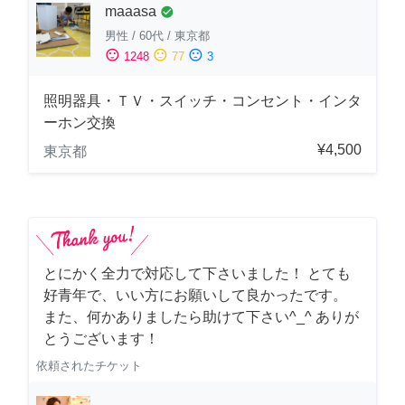
maaasa
check_circle
男性
/
60代
/
東京都
sentiment_satisfied
sentiment_neutral
sentiment_dissatisfied
1248
77
3
照明器具・ＴＶ・スイッチ・コンセント・インタ
ーホン交換
¥4,500
東京都
とにかく全力で対応して下さいました！ とても
好青年で、いい方にお願いして良かったです。
また、何かありましたら助けて下さい^_^ ありが
とうございます！
依頼されたチケット