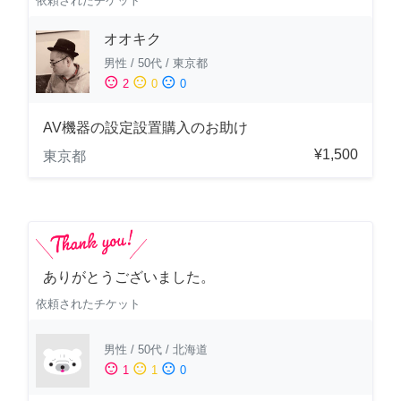
依頼されたチケット
オオキク
男性
/
50代
/
東京都
sentiment_satisfied
sentiment_neutral
sentiment_dissatisfied
2
0
0
AV機器の設定設置購入のお助け
¥1,500
東京都
ありがとうございました。
依頼されたチケット
男性
/
50代
/
北海道
sentiment_satisfied
sentiment_neutral
sentiment_dissatisfied
1
1
0