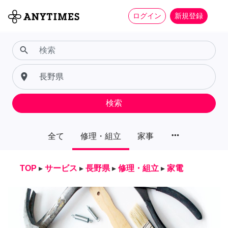
ログイン
新規登録
search
place
検索
more_horiz
全て
修理・組立
家事
TOP
▸
サービス
▸
長野県
▸
修理・組立
▸
家電