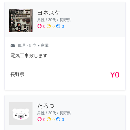
ヨネスケ
男性
/
30代
/
長野県
sentiment_satisfied
sentiment_neutral
sentiment_dissatisfied
0
0
0
weekend
修理・組立
▸ 家電
電気工事致します
¥0
長野県
たろつ
男性
/
30代
/
長野県
sentiment_satisfied
sentiment_neutral
sentiment_dissatisfied
0
0
0