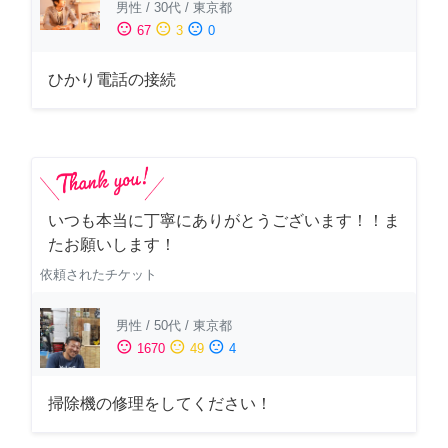
男性
/
30代
/
東京都
sentiment_satisfied
sentiment_neutral
sentiment_dissatisfied
67
3
0
ひかり電話の接続
いつも本当に丁寧にありがとうございます！！ま
たお願いします！
依頼されたチケット
男性
/
50代
/
東京都
sentiment_satisfied
sentiment_neutral
sentiment_dissatisfied
1670
49
4
掃除機の修理をしてください！