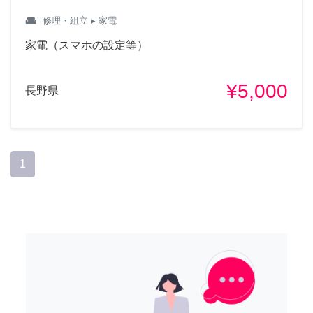
weekend
修理・組立
▸ 家電
家電（スマホの設定等）
¥5,000
長野県
1