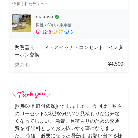
依頼されたチケット
maaasa
check_circle
男性
/
60代
/
東京都
sentiment_satisfied
sentiment_neutral
sentiment_dissatisfied
1248
77
3
照明器具・ＴＶ・スイッチ・コンセント・インタ
ーホン交換
¥4,500
東京都
[照明器具取付依頼]いたしました。 今回はこちら
のローゼットの状態のせいで 見積もりが出来な
くなってしまい、 急遽、見積もりのための交通
費を 相談料としてお支払いする事になりまし
た。 今後、必要になった場合は (お願い出来る様