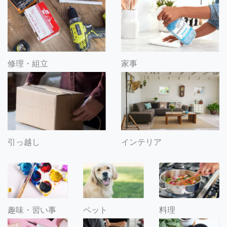
修理・組立
家事
引っ越し
インテリア
趣味・習い事
ペット
料理