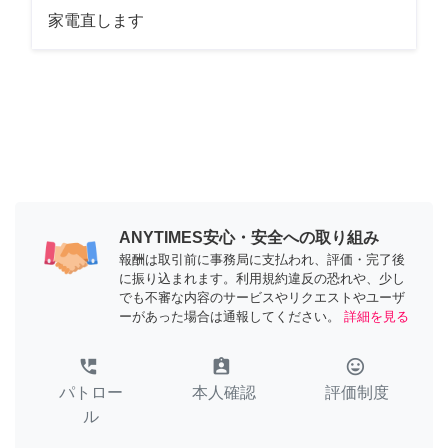
家電直します
ANYTIMES安心・安全への取り組み
報酬は取引前に事務局に支払われ、評価・完了後
に振り込まれます。利用規約違反の恐れや、少し
でも不審な内容のサービスやリクエストやユーザ
ーがあった場合は通報してください。
詳細を見る
perm_phone_msg
assignment_ind
tag_faces
パトロー
本人確認
評価制度
ル