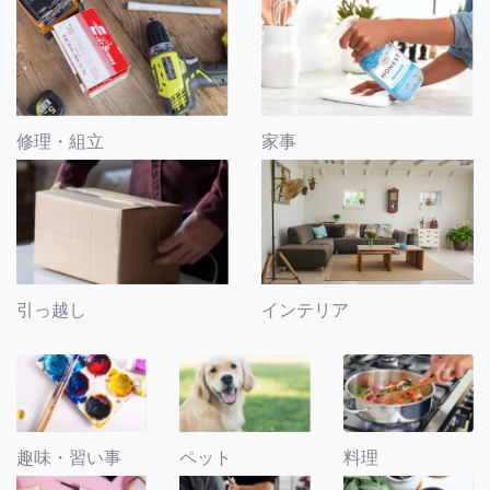
修理・組立
家事
引っ越し
インテリア
趣味・習い事
ペット
料理