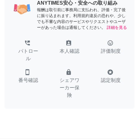
ANYTIMES安心・安全への取り組み
報酬は取引前に事務局に支払われ、評価・完了後
に振り込まれます。利用規約違反の恐れや、少し
でも不審な内容のサービスやリクエストやユーザ
ーがあった場合は通報してください。
詳細を見る
perm_phone_msg
assignment_ind
tag_faces
パトロー
本人確認
評価制度
ル
smartphone
lock
stars
番号確認
シェアワ
認定制度
ーカー保
険