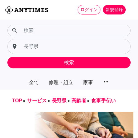
ログイン
新規登録
search
place
検索
more_horiz
全て
修理・組立
家事
TOP
▸
サービス
▸
長野県
▸
高齢者
▸
食事手伝い