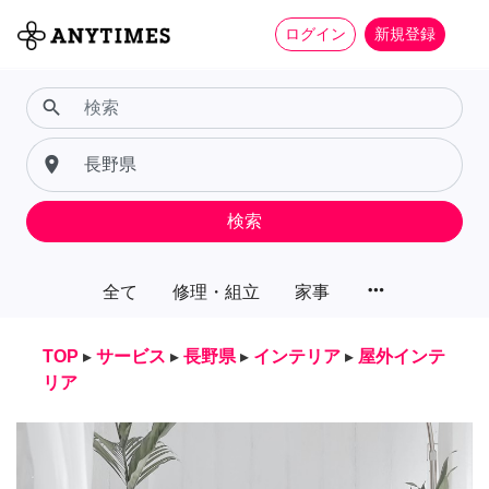
ログイン
新規登録
search
place
検索
more_horiz
全て
修理・組立
家事
TOP
▸
サービス
▸
長野県
▸
インテリア
▸
屋外インテ
リア