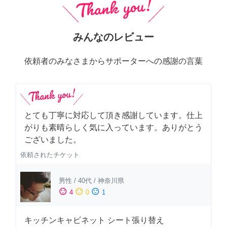
みんなのレビュー
依頼者のみなさまからサポーターへの感謝の言葉
とても丁寧に対応して頂き感謝しています。仕上
がりも素晴らしく気に入っています。ありがとう
ございました。
依頼されたチケット
男性
/
40代
/
神奈川県
sentiment_satisfied
sentiment_neutral
sentiment_dissatisfied
4
0
1
キッチンキャビネット シート張り替え