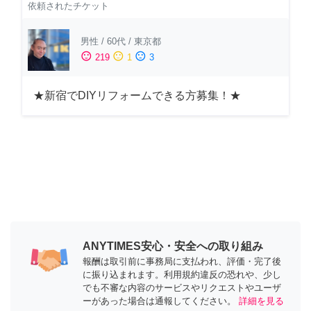
依頼されたチケット
男性
/
60代
/
東京都
sentiment_satisfied
sentiment_neutral
sentiment_dissatisfied
219
1
3
★新宿でDIYリフォームできる方募集！★
ANYTIMES安心・安全への取り組み
報酬は取引前に事務局に支払われ、評価・完了後
に振り込まれます。利用規約違反の恐れや、少し
でも不審な内容のサービスやリクエストやユーザ
ーがあった場合は通報してください。
詳細を見る