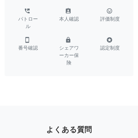
perm_phone_msg
assignment_ind
tag_faces
パトロー
本人確認
評価制度
ル
smartphone
lock
stars
番号確認
シェアワ
認定制度
ーカー保
険
よくある質問