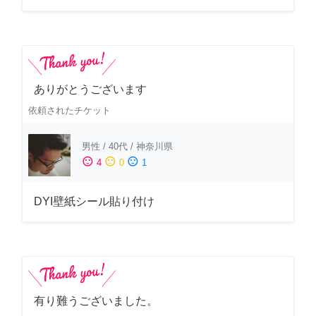
ありがとうございます
依頼されたチケット
男性
/
40代
/
神奈川県
sentiment_satisfied
sentiment_neutral
sentiment_dissatisfied
4
0
1
DYI壁紙シール貼り付け
有り難うございました。