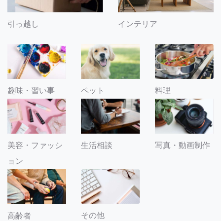
引っ越し
インテリア
趣味・習い事
ペット
料理
美容・ファッシ
生活相談
写真・動画制作
ョン
その他
高齢者