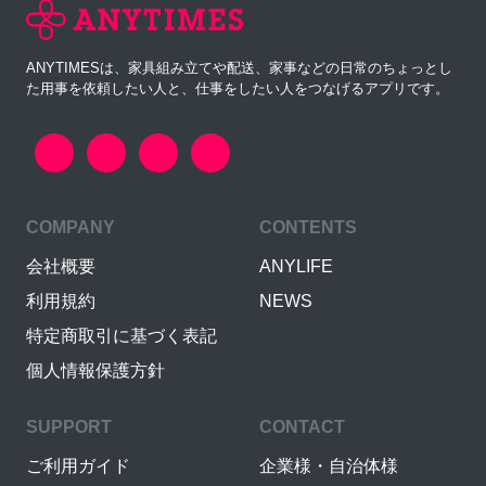
ANYTIMESは、家具組み立てや配送、家事などの日常のちょっとし
た用事を依頼したい人と、仕事をしたい人をつなげるアプリです。
COMPANY
CONTENTS
会社概要
ANYLIFE
利用規約
NEWS
特定商取引に基づく表記
個人情報保護方針
SUPPORT
CONTACT
ご利用ガイド
企業様・自治体様