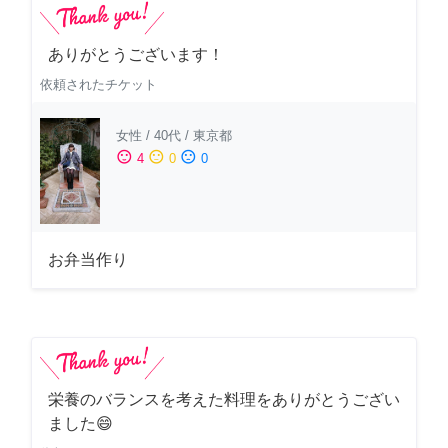
ありがとうございます！
依頼されたチケット
女性
/
40代
/
東京都
sentiment_satisfied
sentiment_neutral
sentiment_dissatisfied
4
0
0
お弁当作り
栄養のバランスを考えた料理をありがとうござい
ました😄