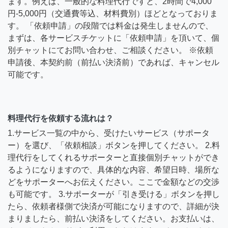
ます。例えば、一般的な料理代行ですと、2時間で4,000
円-5,000円（交通費等込、材料費別）ほどとなっておりま
す。 「依頼申請」の段階では料金は発生しませんので、
まずは、各サービスチケットに「依頼申請」を頂いて、個
別チャットにてお問い合わせ、ご相談ください。 ※依頼
申請後、本契約前（前払い決済前）であれば、キャンセル
可能です。
料理代行を依頼する流れは？
1.サービス一覧の中から、受けたいサービス（サポータ
ー）を選び、「依頼相談」ボタンを押してください。 2.料
理代行をしてくれるサポーターと直接個別チャットができ
るようになりますので、具体的な内容、希望日時、場所な
どをサポーターへお伝えください。ここで金額などの交渉
も可能です。 3.サポーターが「引き受ける」ボタンを押し
たら、依頼者様側で決済が可能になりますので、詳細が決
まりましたら、前払い決済をしてください。お支払いは、