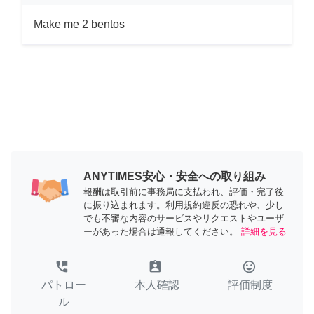
Make me 2 bentos
ANYTIMES安心・安全への取り組み
報酬は取引前に事務局に支払われ、評価・完了後
に振り込まれます。利用規約違反の恐れや、少し
でも不審な内容のサービスやリクエストやユーザ
ーがあった場合は通報してください。
詳細を見る
perm_phone_msg
assignment_ind
tag_faces
パトロー
本人確認
評価制度
ル