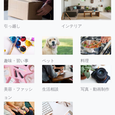
引っ越し
インテリア
趣味・習い事
ペット
料理
美容・ファッシ
生活相談
写真・動画制作
ョン