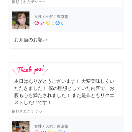
依頼されたチケット
女性
/
30代
/
東京都
sentiment_satisfied
sentiment_neutral
sentiment_dissatisfied
24
1
0
お弁当のお願い
本日はありがとうございます！ 大変美味しくい
ただきました！ 僕の理想としていた内容で、お
腹も心も満たされました！ また是非ともリクエ
ストしたいです！
依頼されたチケット
女性
/
30代
/
東京都