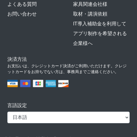
よくある質問
家具関連会社様
お問い合わせ
取材・講演依頼
IT導入補助金を利用して
アプリ制作を希望される
企業様へ
決済方法
お支払いは、クレジットカード決済がご利用いただけます。クレジ
ットカードをお持ちでない方は、事務局までご連絡ください。
言語設定