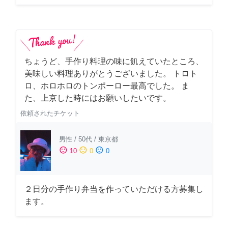
ちょうど、手作り料理の味に飢えていたところ、
美味しい料理ありがとうございました。 トロト
ロ、ホロホロのトンポーロー最高でした。 ま
た、上京した時にはお願いしたいです。
依頼されたチケット
男性
/
50代
/
東京都
sentiment_satisfied
sentiment_neutral
sentiment_dissatisfied
10
0
0
２日分の手作り弁当を作っていただける方募集し
ます。