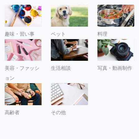
趣味・習い事
ペット
料理
美容・ファッシ
生活相談
写真・動画制作
ョン
その他
高齢者