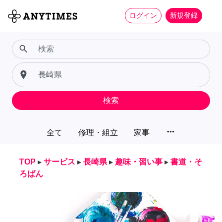
ログイン
新規登録
search
place
検索
more_horiz
全て
修理・組立
家事
TOP
▸
サービス
▸
長崎県
▸
趣味・習い事
▸
書道・そ
ろばん