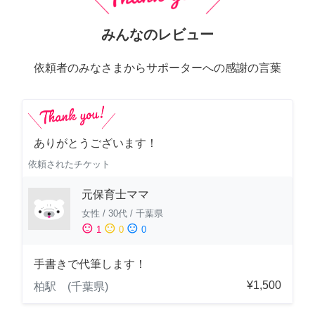
みんなのレビュー
依頼者のみなさまからサポーターへの感謝の言葉
ありがとうございます！
依頼されたチケット
元保育士ママ
女性
/
30代
/
千葉県
sentiment_satisfied
sentiment_neutral
sentiment_dissatisfied
1
0
0
手書きで代筆します！
¥1,500
柏駅 (千葉県)