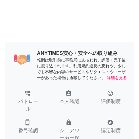
ANYTIMES安心・安全への取り組み
報酬は取引前に事務局に支払われ、評価・完了後
に振り込まれます。利用規約違反の恐れや、少し
でも不審な内容のサービスやリクエストやユーザ
ーがあった場合は通報してください。
詳細を見る
perm_phone_msg
assignment_ind
tag_faces
パトロー
本人確認
評価制度
ル
smartphone
lock
stars
番号確認
シェアワ
認定制度
ーカー保