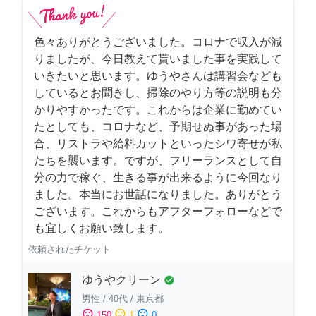
色々ありがとうございました。コロナで収入が減
りましたが、今日教えて貰いました事を実践して
いきたいと思います。ゆうやさんは講習会なども
しているとお聞きし、掃除のやり方等の説明も分
かりやすかったです。これからは企業に勤めてい
たとしても、コロナなど、予期せぬ事があった場
合、リストラや給料カットといったシワ寄せが私
たちを襲います。ですが、フリーランスとして自
分の力で稼ぐ、生きる事が出来るように今回なり
ました。本当にお世話になりました。ありがとう
ございます。これからもアフターフォローなどで
も宜しくお願い致します。
依頼されたチケット
ゆうやクリーン
check_circle
男性
/
40代
/
東京都
sentiment_satisfied
sentiment_neutral
sentiment_dissatisfied
150
1
0