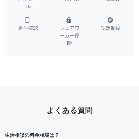
ル
smartphone
lock
stars
番号確認
シェアワ
認定制度
ーカー保
険
よくある質問
生活相談の料金相場は？