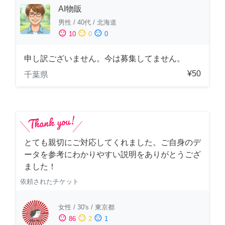
AI物販
男性
/
40代
/
北海道
sentiment_satisfied
sentiment_neutral
sentiment_dissatisfied
10
0
0
申し訳ございません。今は募集してません。
¥50
千葉県
とても親切にご対応してくれました。ご自身のデ
ータを参考にわかりやすい説明をありがとうござ
ました！
依頼されたチケット
女性
/
30's
/
東京都
sentiment_satisfied
sentiment_neutral
sentiment_dissatisfied
86
2
1