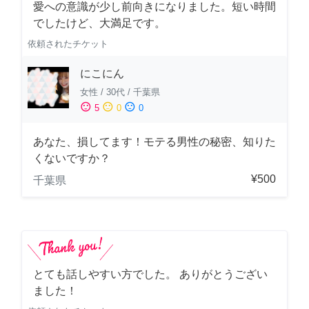
愛への意識が少し前向きになりました。短い時間
でしたけど、大満足です。
依頼されたチケット
にこにん
女性
/
30代
/
千葉県
sentiment_satisfied
sentiment_neutral
sentiment_dissatisfied
5
0
0
あなた、損してます！モテる男性の秘密、知りた
くないですか？
¥500
千葉県
とても話しやすい方でした。 ありがとうござい
ました！