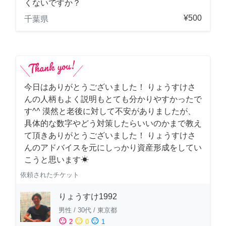
くないですか？
¥500
千葉県
今日はありがとうございました！ りょうすけさ
んの人柄もよく説明もとても分かりやすかったで
す^^ 漠然と老後に対して不安がありましたが、
具体的な数字やどう対策したらいいのかまで教え
て頂きありがとうございました！ りょうすけさ
んのアドバイスを元にしっかり資産形成をしてい
こうと思います☀︎
依頼されたチケット
りょうすけ1992
男性
/
30代
/
東京都
sentiment_satisfied
sentiment_neutral
sentiment_dissatisfied
2
0
1