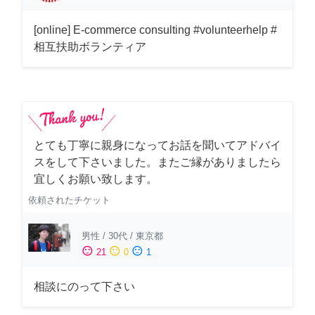
[online] E-commerce consulting #volunteerhelp #
相互扶助ボランティア
とても丁寧に親身になってお話を聞いてアドバイ
スをして下さいました。またご縁がありましたら
宜しくお願い致します。
依頼されたチケット
男性
/
30代
/
東京都
sentiment_satisfied
sentiment_neutral
sentiment_dissatisfied
21
0
1
相談にのって下さい