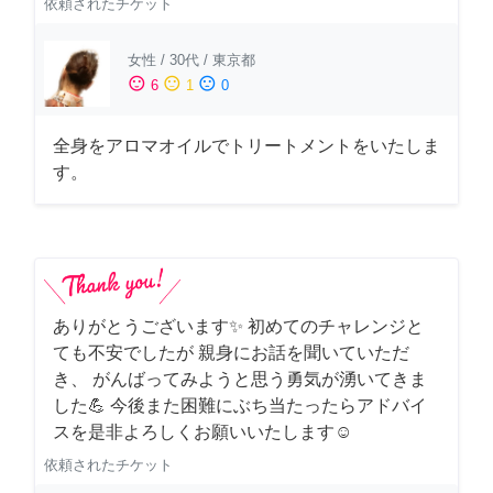
依頼されたチケット
女性
/
30代
/
東京都
sentiment_satisfied
sentiment_neutral
sentiment_dissatisfied
6
1
0
全身をアロマオイルでトリートメントをいたしま
す。
ありがとうございます✨ 初めてのチャレンジと
ても不安でしたが 親身にお話を聞いていただ
き、 がんばってみようと思う勇気が湧いてきま
した💪 今後また困難にぶち当たったらアドバイ
スを是非よろしくお願いいたします☺️
依頼されたチケット