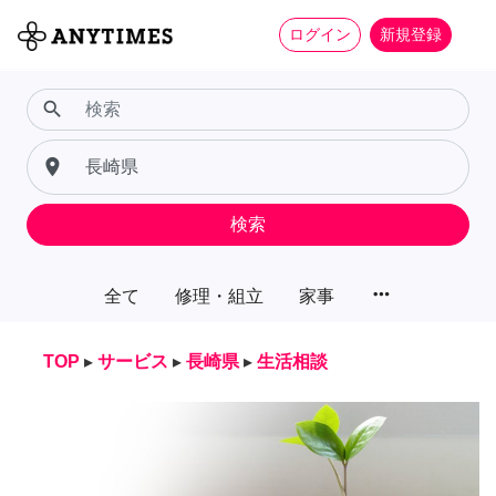
ログイン
新規登録
search
place
検索
more_horiz
全て
修理・組立
家事
TOP
▸
サービス
▸
長崎県
▸
生活相談