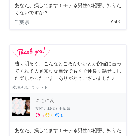
あなた、損してます！モテる男性の秘密、知りた
くないですか？
¥500
千葉県
凄く明るく、こんなところがいいとか的確に言っ
てくれて人見知りな自分でもすぐ仲良く話せまし
た楽しかったですーありがとうございました♪
依頼されたチケット
にこにん
女性
/
30代
/
千葉県
sentiment_satisfied
sentiment_neutral
sentiment_dissatisfied
5
0
0
あなた、損してます！モテる男性の秘密、知りた