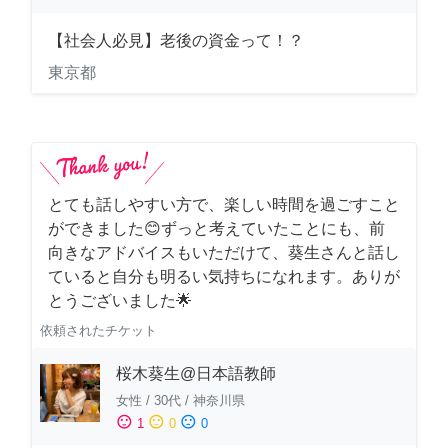
【社会人必見】老後の資金って！？
東京都
とても話しやすい方で、楽しい時間を過ごすこと
ができました😊ずっと考えていたことにも、前
向きなアドバイスもいただけて、葵生さんと話し
ていると自分も明るい気持ちになれます。ありが
とうございました🌟
依頼されたチケット
桜木葵生@日本語教師
女性
/
30代
/
神奈川県
sentiment_satisfied
sentiment_neutral
sentiment_dissatisfied
1
0
0