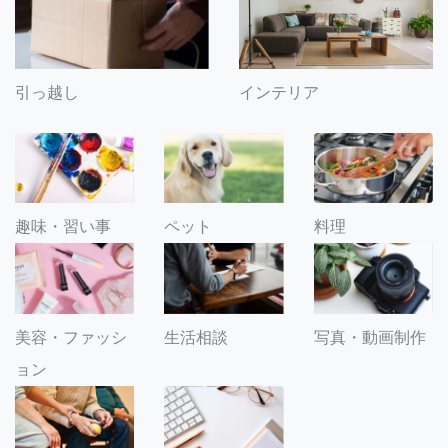
引っ越し
インテリア
趣味・習い事
ペット
料理
美容・ファッシ
生活相談
写真・動画制作
ョン