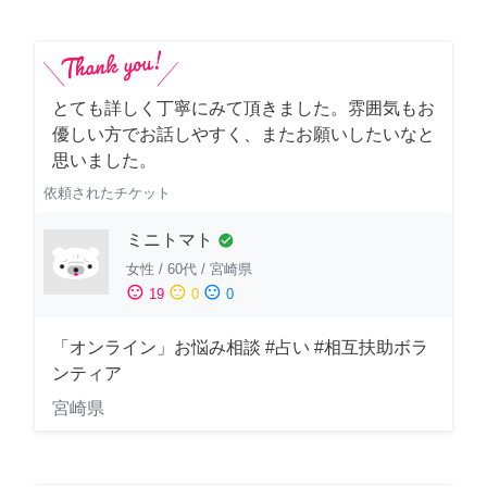
とても詳しく丁寧にみて頂きました。雰囲気もお
優しい方でお話しやすく、またお願いしたいなと
思いました。
依頼されたチケット
ミニトマト
check_circle
女性
/
60代
/
宮崎県
sentiment_satisfied
sentiment_neutral
sentiment_dissatisfied
19
0
0
「オンライン」お悩み相談 #占い #相互扶助ボラ
ンティア
宮崎県