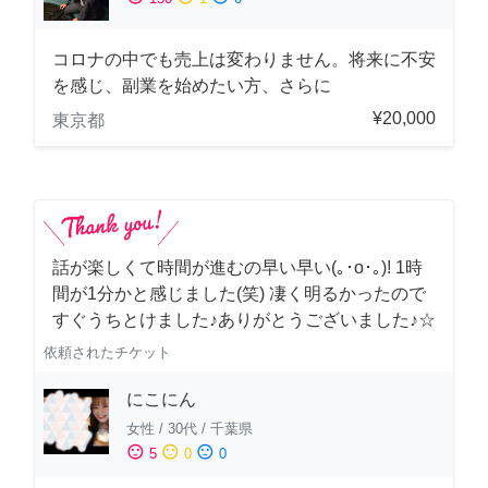
コロナの中でも売上は変わりません。将来に不安
を感じ、副業を始めたい方、さらに
¥20,000
東京都
話が楽しくて時間が進むの早い早い(｡･о･｡)! 1時
間が1分かと感じました(笑) 凄く明るかったので
すぐうちとけました♪ありがとうございました♪☆
依頼されたチケット
にこにん
女性
/
30代
/
千葉県
sentiment_satisfied
sentiment_neutral
sentiment_dissatisfied
5
0
0