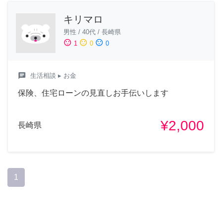
キリマロ
男性
/
40代
/
長崎県
sentiment_satisfied
sentiment_neutral
sentiment_dissatisfied
1
0
0
chat
生活相談
▸ お金
保険、住宅ローンの見直しお手伝いします
¥2,000
長崎県
1