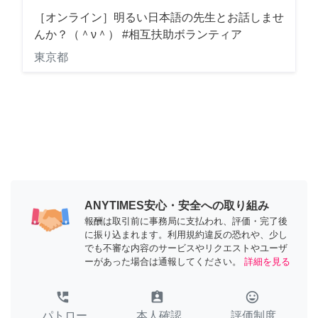
［オンライン］明るい日本語の先生とお話しませ
んか？（＾ν＾） #相互扶助ボランティア
東京都
ANYTIMES安心・安全への取り組み
報酬は取引前に事務局に支払われ、評価・完了後
に振り込まれます。利用規約違反の恐れや、少し
でも不審な内容のサービスやリクエストやユーザ
ーがあった場合は通報してください。
詳細を見る
perm_phone_msg
assignment_ind
tag_faces
パトロー
本人確認
評価制度