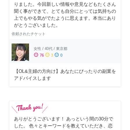
りました。今回新しい情報や意見などもたくさん
聞く事ができて、とても自分にとっては気持ちの
上でもやる気がでたように思えます。本当にあり
がとうございました。
依頼されたチケット
女性
/
40代
/
東京都
sentiment_satisfied
sentiment_neutral
sentiment_dissatisfied
76
3
0
【OL&主婦の方向け】あなたにぴったりの副業を
アドバイスします
ありがとうございます！ あっという間の30分で
した。 色々とキーワードを教えていただき、恋