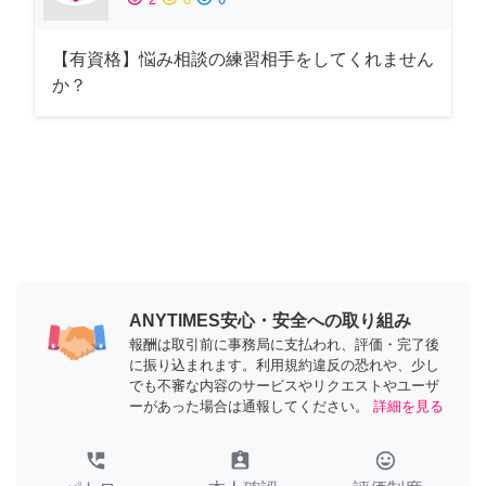
【有資格】悩み相談の練習相手をしてくれません
か？
ANYTIMES安心・安全への取り組み
報酬は取引前に事務局に支払われ、評価・完了後
に振り込まれます。利用規約違反の恐れや、少し
でも不審な内容のサービスやリクエストやユーザ
ーがあった場合は通報してください。
詳細を見る
perm_phone_msg
assignment_ind
tag_faces