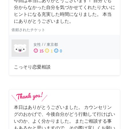
今回は本当にありがとうございます！ 自分でも
分からなかった自分を気づかせてくれたり大いに
ヒントになる充実した時間になりました。 本当
にありがとうございました。
依頼されたチケット
女性
/
/
東京都
sentiment_satisfied
sentiment_neutral
sentiment_dissatisfied
15
1
0
こっそり恋愛相談
本日はありがとうございました。 カウンセリン
グのおかげで、今後自分がどう行動して行けばい
いのか、よく分かりました。 またご相談する事
もあるかと思いますので、その際は宜しくお願い