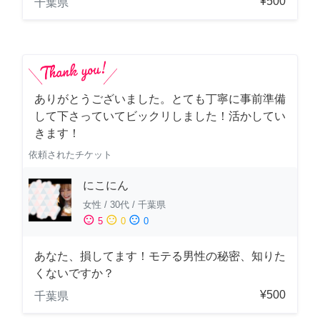
¥500
千葉県
ありがとうございました。とても丁寧に事前準備
して下さっていてビックリしました！活かしてい
きます！
依頼されたチケット
にこにん
女性
/
30代
/
千葉県
sentiment_satisfied
sentiment_neutral
sentiment_dissatisfied
5
0
0
あなた、損してます！モテる男性の秘密、知りた
くないですか？
¥500
千葉県