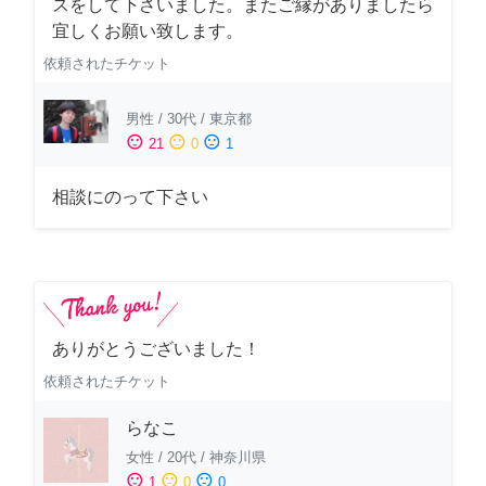
スをして下さいました。またご縁がありましたら
宜しくお願い致します。
依頼されたチケット
男性
/
30代
/
東京都
sentiment_satisfied
sentiment_neutral
sentiment_dissatisfied
21
0
1
相談にのって下さい
ありがとうございました！
依頼されたチケット
らなこ
女性
/
20代
/
神奈川県
sentiment_satisfied
sentiment_neutral
sentiment_dissatisfied
1
0
0