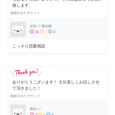
致します。
依頼されたチケット
女性
/
/
東京都
sentiment_satisfied
sentiment_neutral
sentiment_dissatisfied
15
1
0
こっそり恋愛相談
ありがとうございます！ 大分楽しくお話しさせ
て頂きました！
依頼されたチケット
男性
/
/
sentiment_satisfied
sentiment_neutral
sentiment_dissatisfied
2
0
0