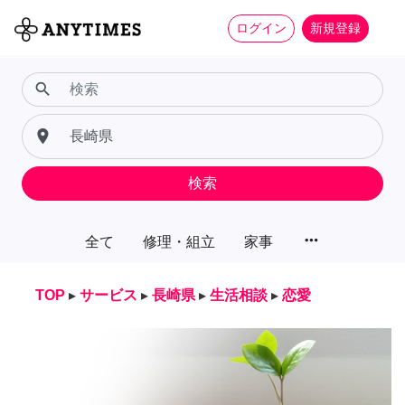
ログイン
新規登録
search
place
検索
more_horiz
全て
修理・組立
家事
TOP
▸
サービス
▸
長崎県
▸
生活相談
▸
恋愛