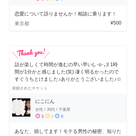
恋愛について語りませんか！相談に乗ります！
¥500
東京都
話が楽しくて時間が進むの早い早い(｡･о･｡)! 1時
間が1分かと感じました(笑) 凄く明るかったので
すぐうちとけました♪ありがとうございました♪☆
依頼されたチケット
にこにん
女性
/
30代
/
千葉県
sentiment_satisfied
sentiment_neutral
sentiment_dissatisfied
5
0
0
あなた、損してます！モテる男性の秘密、知りた