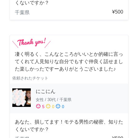
くないですか？
¥500
千葉県
凄く明るく、こんなところがいいとか的確に言っ
てくれて人見知りな自分でもすぐ仲良く話せまし
た楽しかったですーありがとうございました♪
依頼されたチケット
にこにん
女性
/
30代
/
千葉県
sentiment_satisfied
sentiment_neutral
sentiment_dissatisfied
5
0
0
あなた、損してます！モテる男性の秘密、知りた
くないですか？