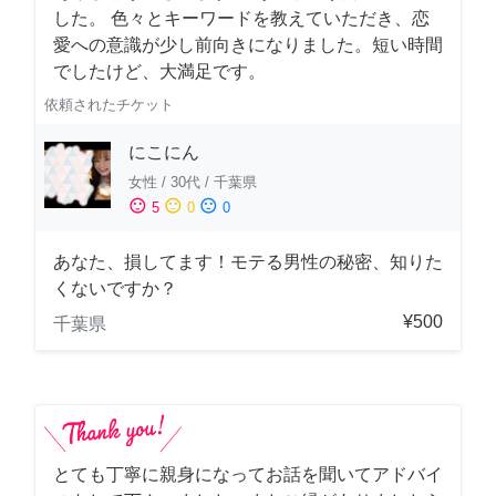
した。 色々とキーワードを教えていただき、恋
愛への意識が少し前向きになりました。短い時間
でしたけど、大満足です。
依頼されたチケット
にこにん
女性
/
30代
/
千葉県
sentiment_satisfied
sentiment_neutral
sentiment_dissatisfied
5
0
0
あなた、損してます！モテる男性の秘密、知りた
くないですか？
¥500
千葉県
とても丁寧に親身になってお話を聞いてアドバイ