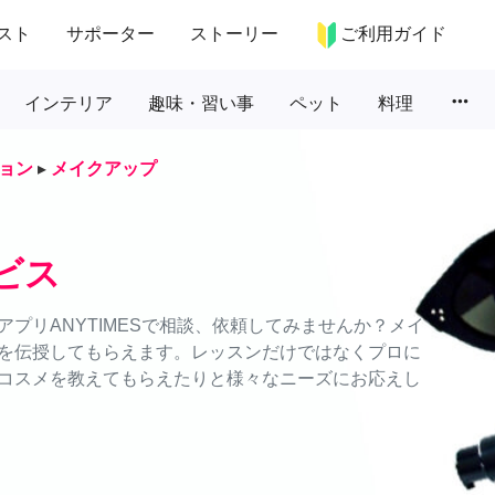
スト
サポーター
ストーリー
ご利用ガイド
more_horiz
インテリア
趣味・習い事
ペット
料理
ョン
▸
メイクアップ
ビス
プリANYTIMESで相談、依頼してみませんか？メイ
を伝授してもらえます。レッスンだけではなくプロに
コスメを教えてもらえたりと様々なニーズにお応えし