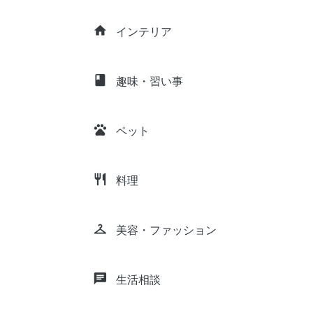
home
インテリア
class
趣味・習い事
pets
ペット
restaurant
料理
checkroom
美容・ファッション
chat
生活相談