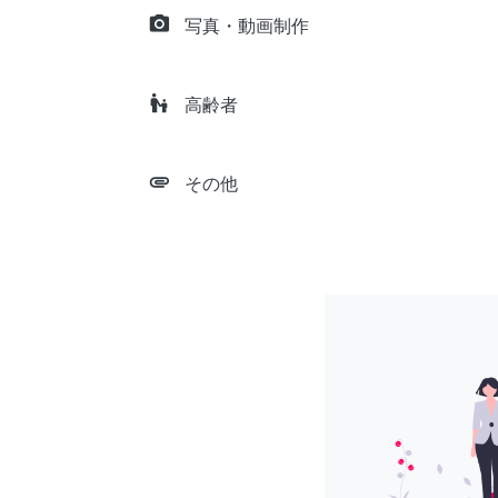
camera_alt
写真・動画制作
escalator_warning
高齢者
attachment
その他