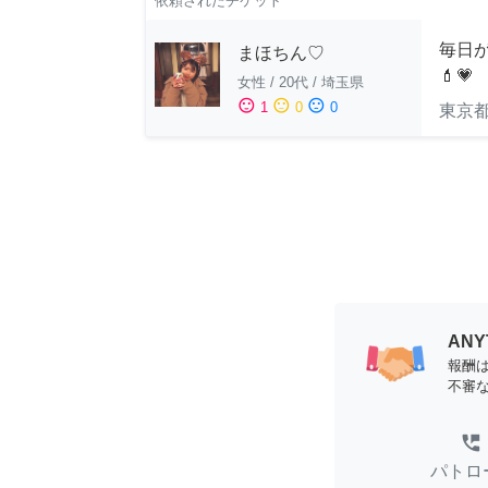
依頼されたチケット
毎日
まほちん♡
💄💗
女性
/
20代
/
埼玉県
sentiment_satisfied
sentiment_neutral
sentiment_dissatisfied
1
0
0
東京
AN
報酬
不審
perm_phone_msg
パトロ