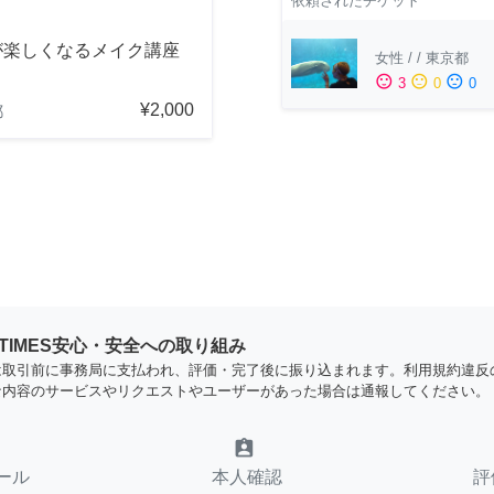
依頼されたチケット
が楽しくなるメイク講座
女性
/
/
東京都
sentiment_satisfied
sentiment_neutral
sentiment_dissatisfied
3
0
0
¥2,000
都
YTIMES安心・安全への取り組み
は取引前に事務局に支払われ、評価・完了後に振り込まれます。利用規約違反
な内容のサービスやリクエストやユーザーがあった場合は通報してください。
assignment_ind
ール
本人確認
評