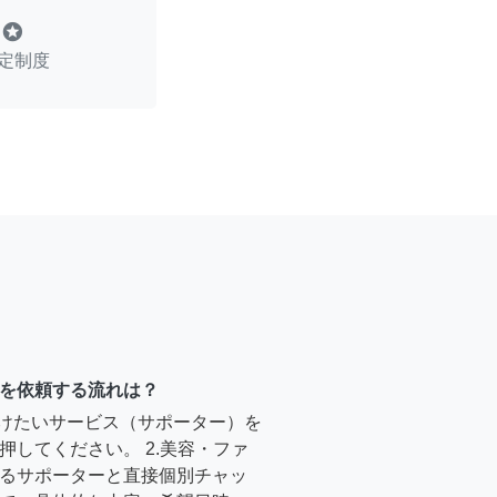
stars
定制度
を依頼する流れは？
受けたいサービス（サポーター）を
押してください。 2.美容・ファ
るサポーターと直接個別チャッ