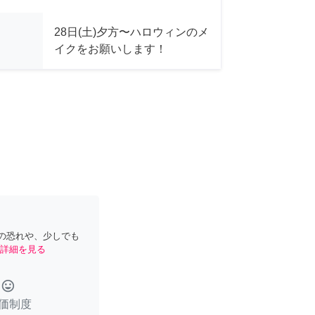
28日(土)夕方〜ハロウィンのメ
イクをお願いします！
の恐れや、少しでも
詳細を見る
tag_faces
価制度