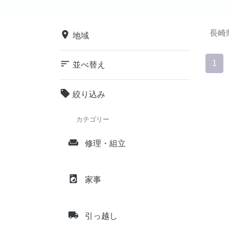
長崎
place
地域
sort
1
並べ替え
local_offer
絞り込み
カテゴリー
weekend
修理・組立
local_laundry_service
家事
local_shipping
引っ越し