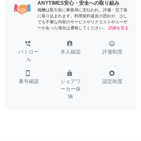
ANYTIMES安心・安全への取り組み
報酬は取引前に事務局に支払われ、評価・完了後
に振り込まれます。利用規約違反の恐れや、少し
でも不審な内容のサービスやリクエストやユーザ
ーがあった場合は通報してください。
詳細を見る
perm_phone_msg
assignment_ind
tag_faces
パトロー
本人確認
評価制度
ル
smartphone
lock
stars
番号確認
シェアワ
認定制度
ーカー保
険