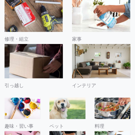
修理・組立
家事
引っ越し
インテリア
趣味・習い事
ペット
料理