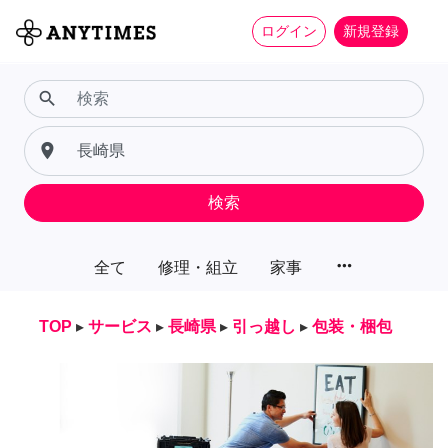
ログイン
新規登録
search
place
検索
more_horiz
全て
修理・組立
家事
TOP
▸
サービス
▸
長崎県
▸
引っ越し
▸
包装・梱包