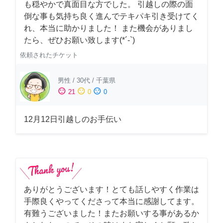
も穏やかで真面目な方でした。 引越しの際の面
倒な事も気持ち良く進んでテキパキ引き受けてく
れ、本当に助かりました！ また機会がありまし
たら、ぜひお願い致します(*´-`)
依頼されたチケット
男性
/
30代
/
千葉県
sentiment_satisfied
sentiment_neutral
sentiment_dissatisfied
21
0
0
12月12日引越しのお手伝い
ありがとうございます！とても話しやすく作業は
手際良くやってくださって本当に感謝してます。
有難うございました！またお願いする事があるか