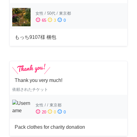
女性
/
50代
/
東京都
sentiment_satisfied
sentiment_neutral
sentiment_dissatisfied
65
3
0
もっち9107様 梱包
Thank you very much!
依頼されたチケット
女性
/
/
東京都
sentiment_satisfied
sentiment_neutral
sentiment_dissatisfied
20
0
0
Pack clothes for charity donation