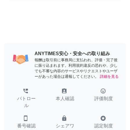
ANYTIMES安心・安全への取り組み
報酬は取引前に事務局に支払われ、評価・完了後
に振り込まれます。利用規約違反の恐れや、少し
でも不審な内容のサービスやリクエストやユーザ
ーがあった場合は通報してください。
詳細を見る
perm_phone_msg
assignment_ind
tag_faces
パトロー
本人確認
評価制度
ル
smartphone
lock
stars
番号確認
シェアワ
認定制度