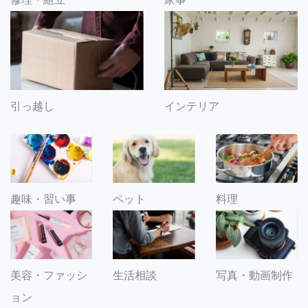
引っ越し
インテリア
趣味・習い事
ペット
料理
美容・ファッシ
生活相談
写真・動画制作
ョン