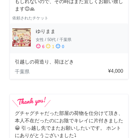
もしれないので、その時はまた宜しくお願い致し
ます😊🙏
依頼されたチケット
ゆりまま
女性
/
50代
/
千葉県
sentiment_satisfied
sentiment_neutral
sentiment_dissatisfied
6
1
0
引越しの荷造り、荷ほどき
¥4,000
千葉県
グチャグチャだった部屋の荷物を仕分けて頂き、
本人不在だったのにお陰でキレイに片付きました
😀 引っ越し先でまたお願いしたいです。 ホント
にありがとうございました⤵