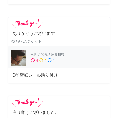
ありがとうございます
依頼されたチケット
男性
/
40代
/
神奈川県
sentiment_satisfied
sentiment_neutral
sentiment_dissatisfied
4
0
1
DYI壁紙シール貼り付け
有り難うございました。