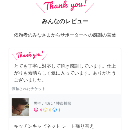
みんなのレビュー
依頼者のみなさまからサポーターへの感謝の言葉
とても丁寧に対応して頂き感謝しています。仕上
がりも素晴らしく気に入っています。ありがとう
ございました。
依頼されたチケット
男性
/
40代
/
神奈川県
sentiment_satisfied
sentiment_neutral
sentiment_dissatisfied
4
0
1
キッチンキャビネット シート張り替え