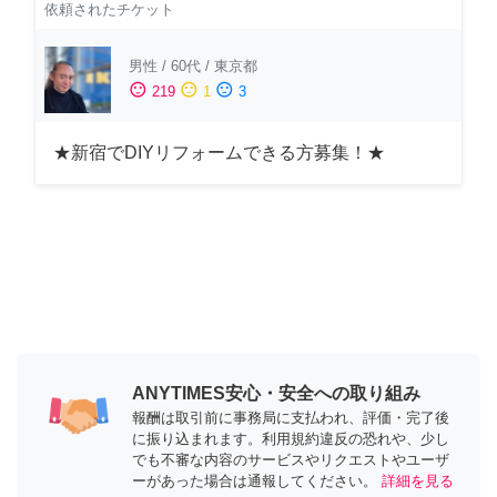
依頼されたチケット
男性
/
60代
/
東京都
sentiment_satisfied
sentiment_neutral
sentiment_dissatisfied
219
1
3
★新宿でDIYリフォームできる方募集！★
ANYTIMES安心・安全への取り組み
報酬は取引前に事務局に支払われ、評価・完了後
に振り込まれます。利用規約違反の恐れや、少し
でも不審な内容のサービスやリクエストやユーザ
ーがあった場合は通報してください。
詳細を見る