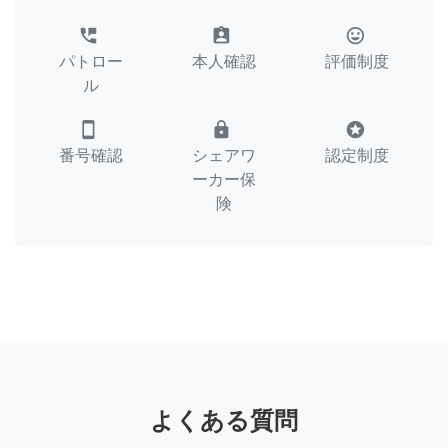
perm_phone_msg
assignment_ind
tag_faces
パトロー
本人確認
評価制度
ル
smartphone
lock
stars
番号確認
シェアワ
認定制度
ーカー保
険
よくある質問