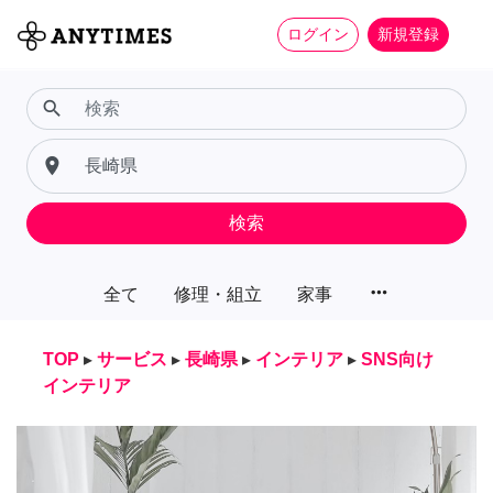
ログイン
新規登録
search
place
検索
more_horiz
全て
修理・組立
家事
TOP
▸
サービス
▸
長崎県
▸
インテリア
▸
SNS向け
インテリア