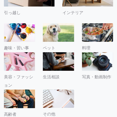
引っ越し
インテリア
趣味・習い事
ペット
料理
美容・ファッシ
生活相談
写真・動画制作
ョン
その他
高齢者