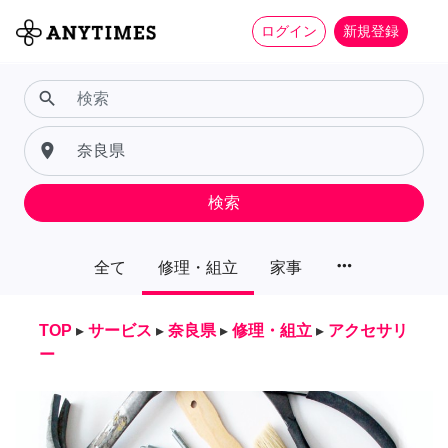
ログイン
新規登録
search
place
検索
more_horiz
全て
修理・組立
家事
TOP
▸
サービス
▸
奈良県
▸
修理・組立
▸
アクセサリ
ー