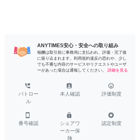
ANYTIMES安心・安全への取り組み
報酬は取引前に事務局に支払われ、評価・完了後
に振り込まれます。利用規約違反の恐れや、少し
でも不審な内容のサービスやリクエストやユーザ
ーがあった場合は通報してください。
詳細を見る
perm_phone_msg
assignment_ind
tag_faces
パトロー
本人確認
評価制度
ル
smartphone
lock
stars
番号確認
シェアワ
認定制度
ーカー保
険