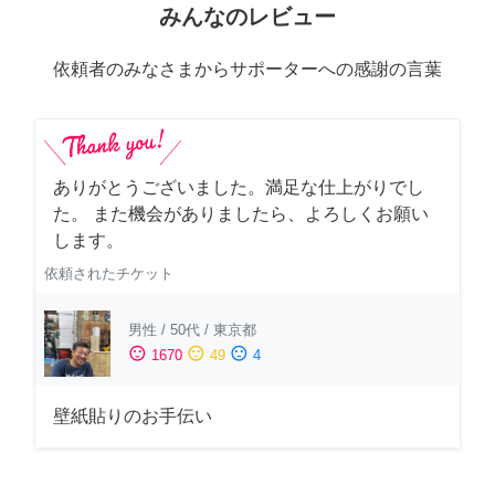
みんなのレビュー
依頼者のみなさまからサポーターへの感謝の言葉
ありがとうございました。満足な仕上がりでし
た。 また機会がありましたら、よろしくお願い
します。
依頼されたチケット
男性
/
50代
/
東京都
sentiment_satisfied
sentiment_neutral
sentiment_dissatisfied
1670
49
4
壁紙貼りのお手伝い