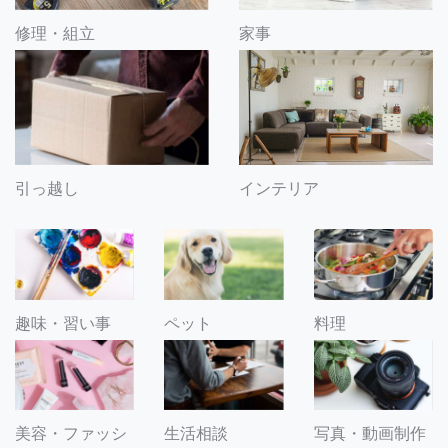
修理・組立
家事
引っ越し
インテリア
趣味・習い事
ペット
料理
美容・ファッシ
生活相談
写真・動画制作