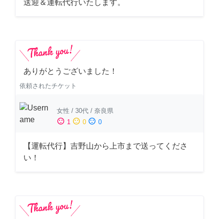
送迎＆運転代行いたします。
ありがとうございました！
依頼されたチケット
女性
/
30代
/
奈良県
sentiment_satisfied
sentiment_neutral
sentiment_dissatisfied
1
0
0
【運転代行】吉野山から上市まで送ってくださ
い！