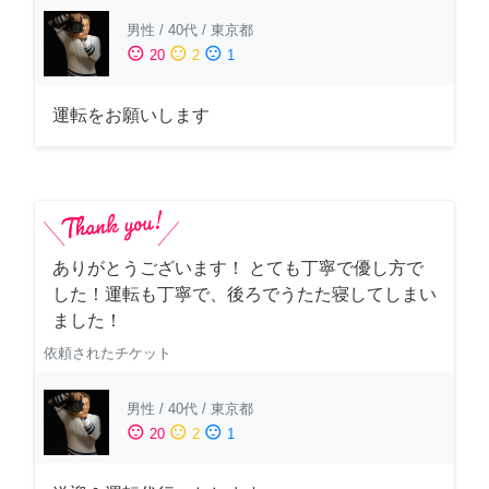
男性
/
40代
/
東京都
sentiment_satisfied
sentiment_neutral
sentiment_dissatisfied
20
2
1
運転をお願いします
ありがとうございます！ とても丁寧で優し方で
した！運転も丁寧で、後ろでうたた寝してしまい
ました！
依頼されたチケット
男性
/
40代
/
東京都
sentiment_satisfied
sentiment_neutral
sentiment_dissatisfied
20
2
1