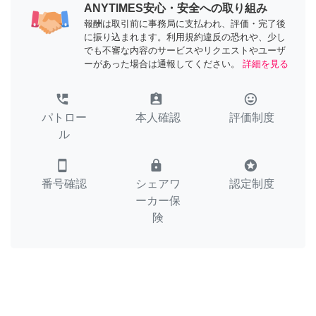
ANYTIMES安心・安全への取り組み
報酬は取引前に事務局に支払われ、評価・完了後
に振り込まれます。利用規約違反の恐れや、少し
でも不審な内容のサービスやリクエストやユーザ
ーがあった場合は通報してください。
詳細を見る
perm_phone_msg
assignment_ind
tag_faces
パトロー
本人確認
評価制度
ル
smartphone
lock
stars
番号確認
シェアワ
認定制度
ーカー保
険