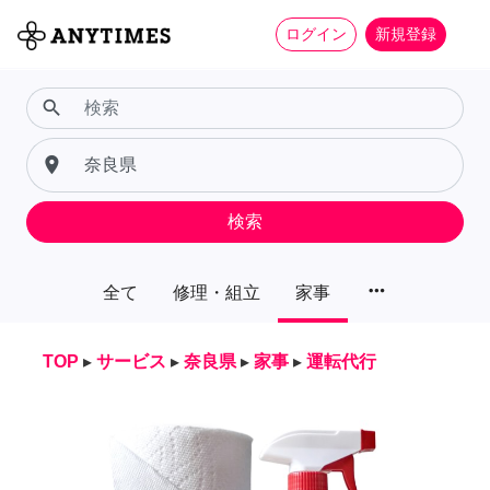
ログイン
新規登録
search
place
検索
more_horiz
全て
修理・組立
家事
TOP
▸
サービス
▸
奈良県
▸
家事
▸
運転代行