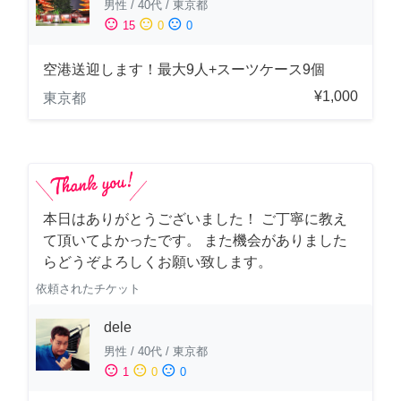
男性
/
40代
/
東京都
sentiment_satisfied
sentiment_neutral
sentiment_dissatisfied
15
0
0
空港送迎します！最大9人+スーツケース9個
¥1,000
東京都
本日はありがとうございました！ ご丁寧に教え
て頂いてよかったです。 また機会がありました
らどうぞよろしくお願い致します。
依頼されたチケット
dele
男性
/
40代
/
東京都
sentiment_satisfied
sentiment_neutral
sentiment_dissatisfied
1
0
0