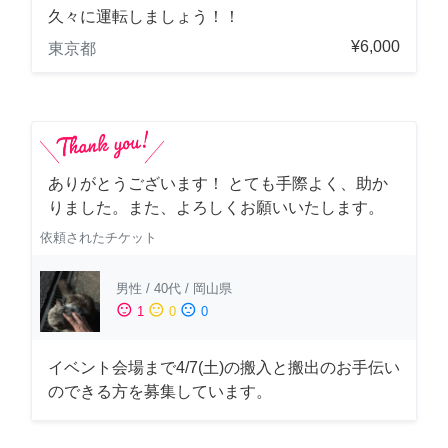
久々に運転しましょう！！
¥6,000
東京都
ありがとうございます！ とても手際よく、助か
りました。また、よろしくお願いいたします。
依頼されたチケット
男性
/
40代
/
岡山県
sentiment_satisfied
sentiment_neutral
sentiment_dissatisfied
1
0
0
イベント会場まで4/7(土)の搬入と搬出のお手伝い
のできる方を募集しています。