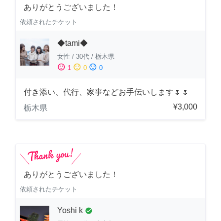
ありがとうございました！
依頼されたチケット
◆tami◆
女性
/
30代
/
栃木県
sentiment_satisfied
sentiment_neutral
sentiment_dissatisfied
1
0
0
付き添い、代行、家事などお手伝いします🌷🌷
¥3,000
栃木県
ありがとうございました！
依頼されたチケット
Yoshi k
check_circle