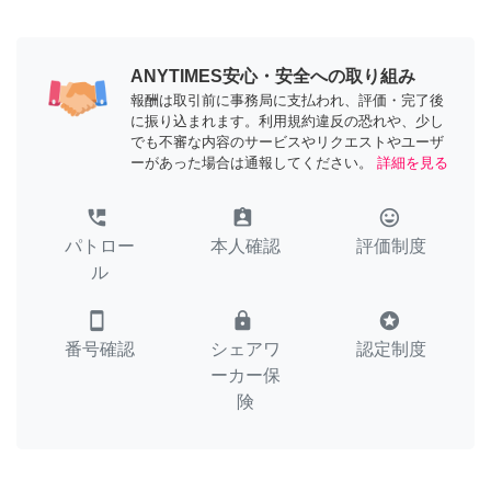
ANYTIMES安心・安全への取り組み
報酬は取引前に事務局に支払われ、評価・完了後
に振り込まれます。利用規約違反の恐れや、少し
でも不審な内容のサービスやリクエストやユーザ
ーがあった場合は通報してください。
詳細を見る
perm_phone_msg
assignment_ind
tag_faces
パトロー
本人確認
評価制度
ル
smartphone
lock
stars
番号確認
シェアワ
認定制度
ーカー保
険