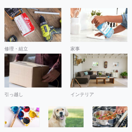
修理・組立
家事
引っ越し
インテリア