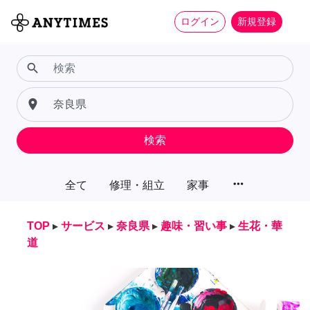
ログイン
新規登録
search
place
検索
more_horiz
全て
修理・組立
家事
TOP
▸
サービス
▸
奈良県
▸
趣味・習い事
▸
生花・華
道