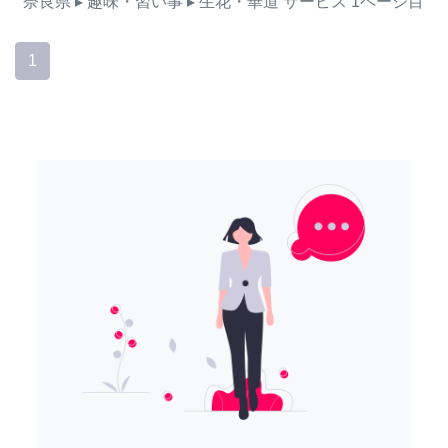
奈良県
▸ 趣味・習い事
▸ 生花・華道
サービス
1ページ目
1