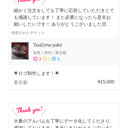
細かく注文をしても丁寧に応答していただきとて
も感謝しています！ また必要になったら是非お
願いしたいです！ ありがとうございました😊
依頼されたチケット
Tsu白ma yuko
女性
/
30代
/
東京都
sentiment_satisfied
sentiment_neutral
sentiment_dissatisfied
2
0
0
🌟ロゴ制作します！🌟
¥15,000
東京都
大量のアルバムを丁寧にデータ化してくださり、
感謝しております。本当にありがとうございまし