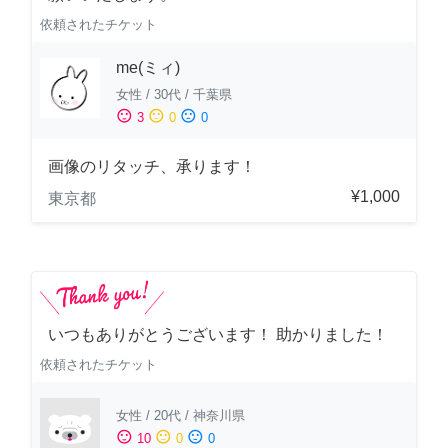
依頼されたチケット
me(ミィ)
女性
/
30代
/
千葉県
sentiment_satisfied
sentiment_neutral
sentiment_dissatisfied
3
0
0
画像のリタッチ、承ります！
¥1,000
東京都
いつもありがとうございます！ 助かりました！
依頼されたチケット
女性
/
20代
/
神奈川県
sentiment_satisfied
sentiment_neutral
sentiment_dissatisfied
10
0
0