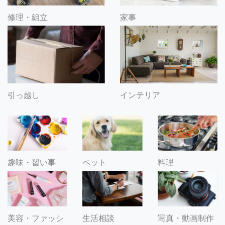
修理・組立
家事
引っ越し
インテリア
趣味・習い事
ペット
料理
美容・ファッシ
生活相談
写真・動画制作