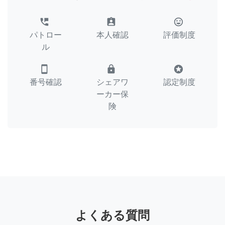
perm_phone_msg
assignment_ind
tag_faces
パトロー
本人確認
評価制度
ル
smartphone
lock
stars
番号確認
シェアワ
認定制度
ーカー保
険
よくある質問