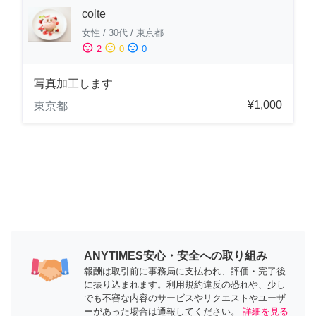
colte
女性
/
30代
/
東京都
sentiment_satisfied
sentiment_neutral
sentiment_dissatisfied
2
0
0
写真加工します
¥1,000
東京都
ANYTIMES安心・安全への取り組み
報酬は取引前に事務局に支払われ、評価・完了後
に振り込まれます。利用規約違反の恐れや、少し
でも不審な内容のサービスやリクエストやユーザ
ーがあった場合は通報してください。
詳細を見る