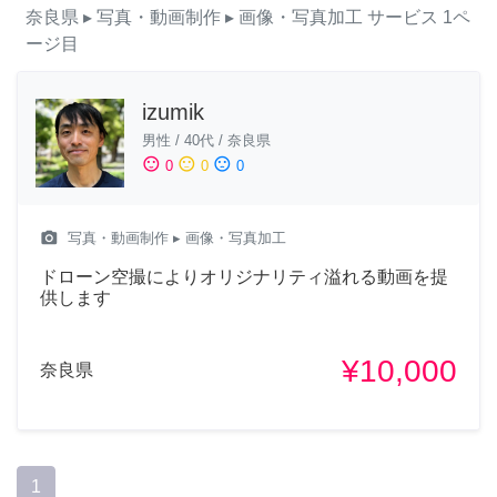
奈良県
▸ 写真・動画制作
▸ 画像・写真加工
サービス
1ペ
ージ目
izumik
男性
/
40代
/
奈良県
sentiment_satisfied
sentiment_neutral
sentiment_dissatisfied
0
0
0
camera_alt
写真・動画制作
▸ 画像・写真加工
ドローン空撮によりオリジナリティ溢れる動画を提
供します
¥10,000
奈良県
1