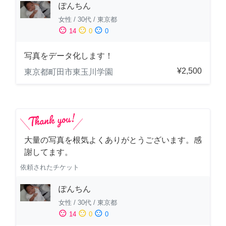
ぽんちん
女性
/
30代
/
東京都
sentiment_satisfied
sentiment_neutral
sentiment_dissatisfied
14
0
0
写真をデータ化します！
¥2,500
東京都町田市東玉川学園
大量の写真を根気よくありがとうございます。感
謝してます。
依頼されたチケット
ぽんちん
女性
/
30代
/
東京都
sentiment_satisfied
sentiment_neutral
sentiment_dissatisfied
14
0
0