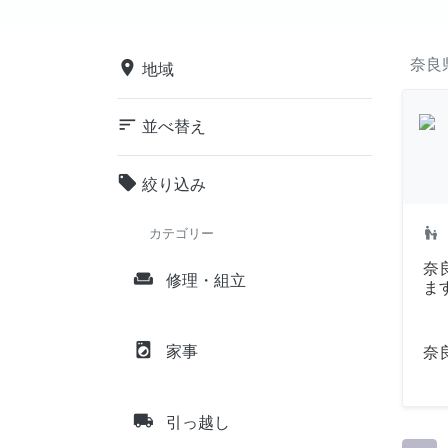
奈良
place
地域
sort
並べ替え
local_offer
絞り込み
escalator_warning
カテゴリー
奈
weekend
修理・組立
ま
local_laundry_service
家事
奈
local_shipping
引っ越し