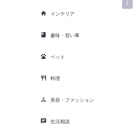
1
home
インテリア
class
趣味・習い事
pets
ペット
restaurant
料理
checkroom
美容・ファッション
chat
生活相談