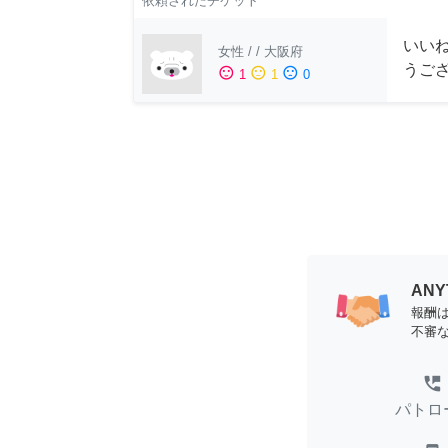
依頼されたチケット
いい
女性
/
/
大阪府
うご
sentiment_satisfied
sentiment_neutral
sentiment_dissatisfied
1
1
0
AN
報酬
不審
perm_phone_msg
パトロ