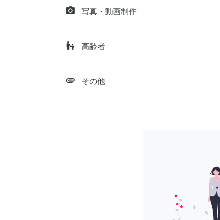
camera_alt
写真・動画制作
escalator_warning
高齢者
attachment
その他