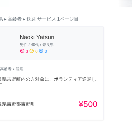
県
▸ 高齢者
▸ 送迎
サービス
1ページ目
Naoki Yatsuri
男性
/
40代
/
奈良県
sentiment_satisfied
sentiment_neutral
sentiment_dissatisfied
3
0
0
高齢者
▸ 送迎
良県吉野町内の方対象に、ボランティア送迎し
す
¥500
良県吉野郡吉野町