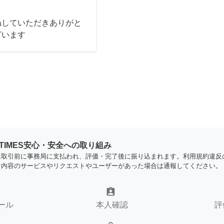
ねしていただきありがと
ざいます
YTIMES安心・安全への取り組み
は取引前に事務局に支払われ、評価・完了後に振り込まれます。利用規約違反
な内容のサービスやリクエストやユーザーがあった場合は通報してください。
assignment_ind
ール
本人確認
評