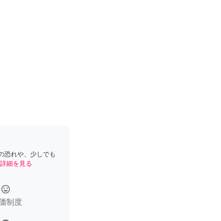
の恐れや、少しでも
詳細を見る
tag_faces
価制度