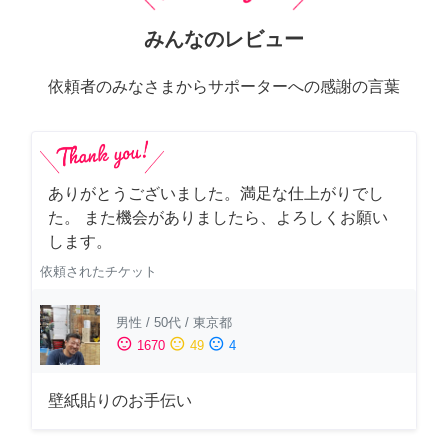
みんなのレビュー
依頼者のみなさまからサポーターへの感謝の言葉
ありがとうございました。満足な仕上がりでし
た。 また機会がありましたら、よろしくお願い
します。
依頼されたチケット
男性
/
50代
/
東京都
sentiment_satisfied
sentiment_neutral
sentiment_dissatisfied
1670
49
4
壁紙貼りのお手伝い