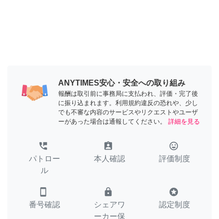
ANYTIMES安心・安全への取り組み
報酬は取引前に事務局に支払われ、評価・完了後
に振り込まれます。利用規約違反の恐れや、少し
でも不審な内容のサービスやリクエストやユーザ
ーがあった場合は通報してください。
詳細を見る
perm_phone_msg
assignment_ind
tag_faces
パトロー
本人確認
評価制度
ル
smartphone
lock
stars
番号確認
シェアワ
認定制度
ーカー保