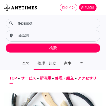
ログイン
新規登録
search
place
検索
more_horiz
全て
修理・組立
家事
TOP
▸
サービス
▸
新潟県
▸
修理・組立
▸
アクセサリ
ー