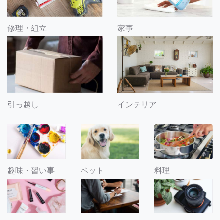
修理・組立
家事
引っ越し
インテリア
趣味・習い事
ペット
料理