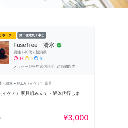
サポーター
第二種電気工事士
FuseTree 清水
check_circle
男性
/
40代
/
新潟県
sentiment_satisfied
sentiment_neutral
sentiment_dissatisfied
16
0
0
メッセージ平均返信時間: 24時間以内
理・組立
▸ IKEA（イケア）家具
A（イケア）家具組み立て・解体代行しま
¥3,000
県