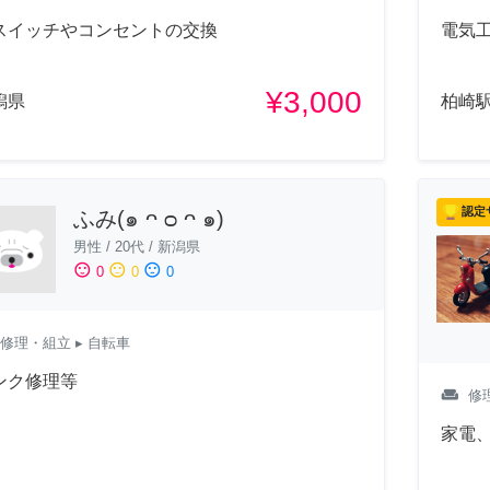
スイッチやコンセントの交換
電気
¥3,000
潟県
柏崎駅
認定
ふみ(๑ ᴖ ᴑ ᴖ ๑)
男性
/
20代
/
新潟県
sentiment_satisfied
sentiment_neutral
sentiment_dissatisfied
0
0
0
修理・組立
▸ 自転車
ンク修理等
weekend
修
家電、