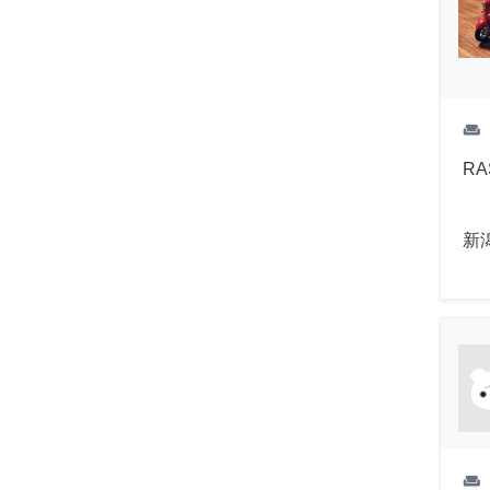
weekend
R
新
weekend