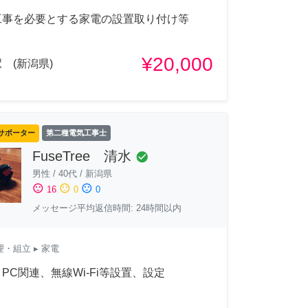
工事を必要とする家電の設置取り付け等
¥20,000
 (新潟県)
サポーター
第二種電気工事士
FuseTree 清水
check_circle
男性
/
40代
/
新潟県
sentiment_satisfied
sentiment_neutral
sentiment_dissatisfied
16
0
0
メッセージ平均返信時間: 24時間以内
理・組立
▸ 家電
PC関連、無線Wi-Fi等設置、設定