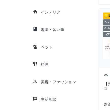
home
インテリア
シェ
class
Go
趣味・習い事
コア
pets
ペット
restaurant
料理
weekend
checkroom
美容・ファッション
【元
置
chat
生活相談
新