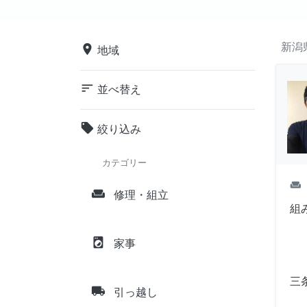
新潟
place
地域
sort
並べ替え
local_offer
絞り込み
カテゴリー
weekend
weekend
修理・組立
組
local_laundry_service
家事
三
local_shipping
引っ越し