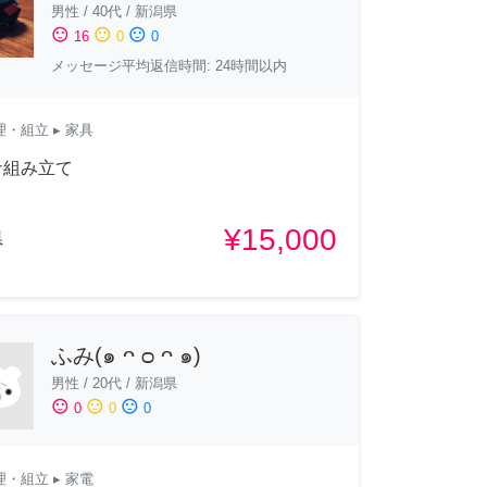
男性
/
40代
/
新潟県
sentiment_satisfied
sentiment_neutral
sentiment_dissatisfied
16
0
0
メッセージ平均返信時間: 24時間以内
理・組立
▸ 家具
ナ組み立て
¥15,000
県
ふみ(๑ ᴖ ᴑ ᴖ ๑)
男性
/
20代
/
新潟県
sentiment_satisfied
sentiment_neutral
sentiment_dissatisfied
0
0
0
理・組立
▸ 家電