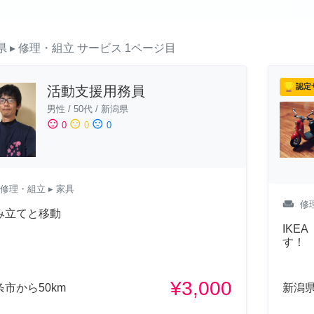
県
▸ 修理・組立
サービス
1ページ目
認定
活動支援用務員
男性
/
50代
/
新潟県
sentiment_satisfied
sentiment_neutral
sentiment_dissatisfied
0
0
0
修理・組立
▸ 家具
weekend
修
み立てと移動
IKE
す！
¥3,000
条市から50km
新潟