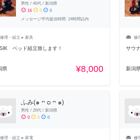
男性
/
40代
/
新潟県
sentiment_satisfied
sentiment_neutral
sentiment_dissatisfied
16
0
0
メッセージ平均返信時間: 24時間以内
weekend
修理・組立
▸ 家具
修
ASIK ベッド組立致します！
サウ
¥8,000
潟県
新潟
ふみ(๑ ᴖ ᴑ ᴖ ๑)
男性
/
20代
/
新潟県
sentiment_satisfied
sentiment_neutral
sentiment_dissatisfied
0
0
0
weekend
修理・組立
▸ 家電
修