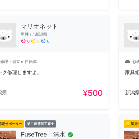
マリオネット
男性
/
/
新潟県
sentiment_satisfied
sentiment_neutral
sentiment_dissatisfied
0
0
0
weekend
修理・組立
▸ 自転車
修
ンク修理しますよ。
家具
¥500
潟県
新潟
認定サポーター
第二種電気工事士
認定
FuseTree 清水
check_circle