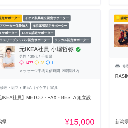
認定サポーター
イケア家具組立認定サポーター
認定
アワーカー保険加入
海浜幕張認定サポーター
ld サポーター
COFO認定サポーター
ラスリープジャパン認定サポーター
ラシカル認定サポーター
元IKEA社員 小堀哲弥
check_circle
男性
/
30代
/
千葉県
sentiment_satisfied
sentiment_neutral
sentiment_dissatisfied
1477
28
1
weekend
修
メッセージ平均返信時間: 8時間以内
RAS
修理・組立
▸ IKEA（イケア）家具
IKEA社員】METOD・PAX・BESTA 組立設
¥15,000
潟県
新潟