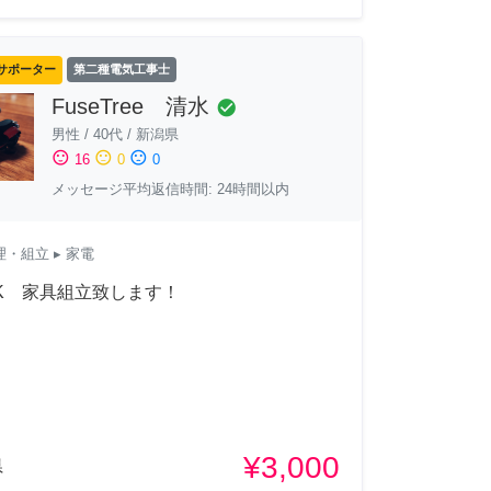
サポーター
第二種電気工事士
FuseTree 清水
check_circle
男性
/
40代
/
新潟県
sentiment_satisfied
sentiment_neutral
sentiment_dissatisfied
16
0
0
メッセージ平均返信時間: 24時間以内
理・組立
▸ 家電
IK 家具組立致します！
¥3,000
県