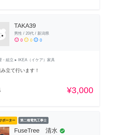
TAKA39
男性
/
20代
/
新潟県
sentiment_satisfied
sentiment_neutral
sentiment_dissatisfied
0
0
0
理・組立
▸ IKEA（イケア）家具
組み立て行います！
¥3,000
県
サポーター
第二種電気工事士
FuseTree 清水
check_circle