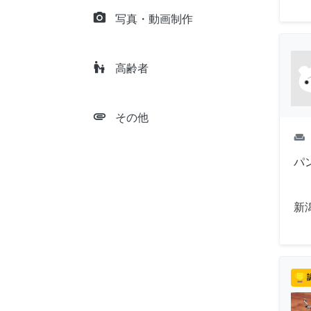
camera_alt
写真・動画制作
escalator_warning
高齢者
attachment
その他
weekend
パ
新