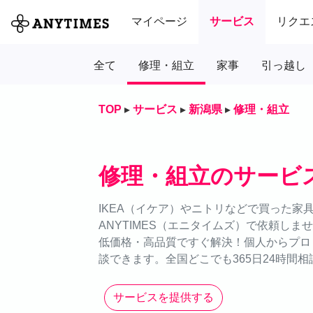
マイページ
サービス
リクエ
全て
修理・組立
家事
引っ越し
TOP
▸
サービス
▸
新潟県
▸
修理・組立
修理・組立のサービ
IKEA（イケア）やニトリなどで買った家
ANYTIMES（エニタイムズ）で依頼し
低価格・高品質ですぐ解決！個人からプロ
談できます。全国どこでも365日24時間相
サービスを提供する