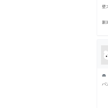
壁
新
weekend
パ