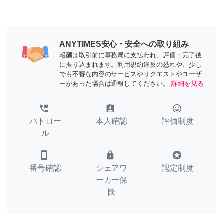
ANYTIMES安心・安全への取り組み
報酬は取引前に事務局に支払われ、評価・完了後
に振り込まれます。利用規約違反の恐れや、少し
でも不審な内容のサービスやリクエストやユーザ
ーがあった場合は通報してください。
詳細を見る
perm_phone_msg
assignment_ind
tag_faces
パトロー
本人確認
評価制度
ル
smartphone
lock
stars
番号確認
シェアワ
認定制度
ーカー保
険