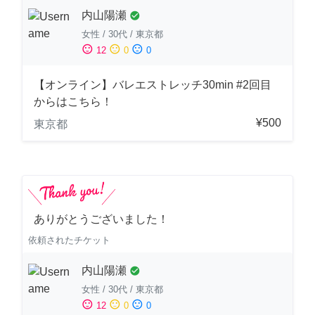
内山陽瀬
check_circle
女性
/
30代
/
東京都
sentiment_satisfied
sentiment_neutral
sentiment_dissatisfied
12
0
0
【オンライン】バレエストレッチ30min #2回目
からはこちら！
¥500
東京都
ありがとうございました！
依頼されたチケット
内山陽瀬
check_circle
女性
/
30代
/
東京都
sentiment_satisfied
sentiment_neutral
sentiment_dissatisfied
12
0
0