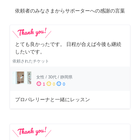
依頼者のみなさまからサポーターへの感謝の言葉
とても良かったです。 日程が合えば今後も継続
したいです。
依頼されたチケット
女性
/
30代
/
静岡県
sentiment_satisfied
sentiment_neutral
sentiment_dissatisfied
1
0
0
プロバレリーナと一緒にレッスン