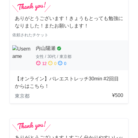
ありがとうございます！きょうもとっても勉強に
なりました！またお願いします！
依頼されたチケット
内山陽瀬
check_circle
女性
/
30代
/
東京都
sentiment_satisfied
sentiment_neutral
sentiment_dissatisfied
12
0
0
【オンライン】バレエストレッチ30min #2回目
からはこちら！
¥500
東京都
ありがとうございます！すごく分かりやすいレッ