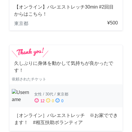
【オンライン】バレエストレッチ30min #2回目
からはこちら！
¥500
東京都
久しぶりに身体を動かして気持ちが良かったで
す！
依頼されたチケット
女性
/
30代
/
東京都
sentiment_satisfied
sentiment_neutral
sentiment_dissatisfied
12
0
0
［オンライン］バレエストレッチ ※お家ででき
ます！ #相互扶助ボランティア