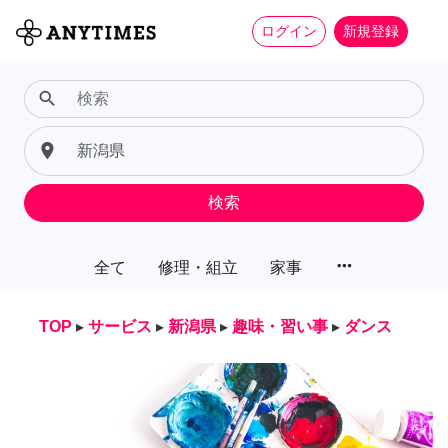
ログイン
新規登録
search
place
検索
more_horiz
全て
修理・組立
家事
TOP
▸
サービス
▸
新潟県
▸
趣味・習い事
▸
ダンス