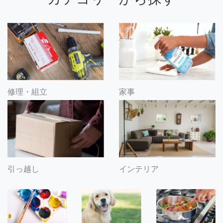
修理・組立
家事
引っ越し
インテリア