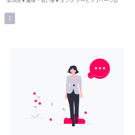
新潟県
▸ 趣味・習い事
▸ ダンス
サービス
1ページ目
1