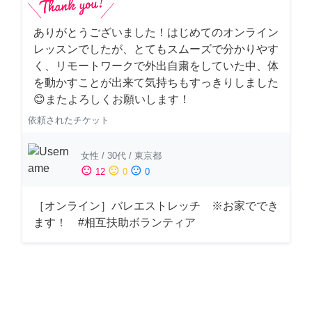
ありがとうございました！はじめてのオンライン
レッスンでしたが、とてもスムーズで分かりやす
く、リモートワークで外出自粛をしていた中、体
を動かすことが出来て気持ちもすっきりしました
😊またよろしくお願いします！
依頼されたチケット
女性
/
30代
/
東京都
sentiment_satisfied
sentiment_neutral
sentiment_dissatisfied
12
0
0
［オンライン］バレエストレッチ ※お家ででき
ます！ #相互扶助ボランティア