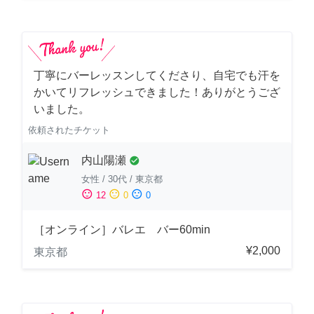
丁寧にバーレッスンしてくださり、自宅でも汗を
かいてリフレッシュできました！ありがとうござ
いました。
依頼されたチケット
内山陽瀬
check_circle
女性
/
30代
/
東京都
sentiment_satisfied
sentiment_neutral
sentiment_dissatisfied
12
0
0
［オンライン］バレエ バー60min
¥2,000
東京都