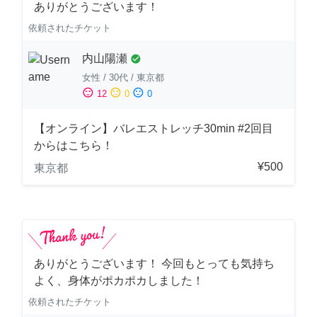
ありがとうございます！
依頼されたチケット
内山陽瀬
check_circle
女性
/
30代
/
東京都
sentiment_satisfied
sentiment_neutral
sentiment_dissatisfied
12
0
0
【オンライン】バレエストレッチ30min #2回目
からはこちら！
¥500
東京都
ありがとうございます！ 今回もとっても気持ち
よく、身体がポカポカしました！
依頼されたチケット