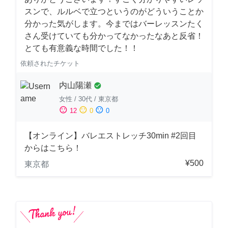
スンで、ルルベで立つというのがどういうことか
分かった気がします。今まではバーレッスンたく
さん受けていても分かってなかったなあと反省！
とても有意義な時間でした！！
依頼されたチケット
内山陽瀬
check_circle
女性
/
30代
/
東京都
sentiment_satisfied
sentiment_neutral
sentiment_dissatisfied
12
0
0
【オンライン】バレエストレッチ30min #2回目
からはこちら！
¥500
東京都