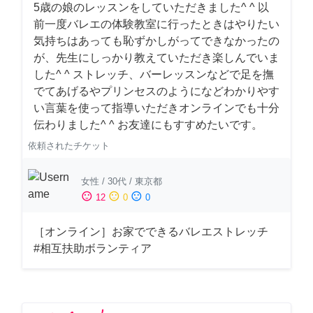
5歳の娘のレッスンをしていただきました^ ^ 以
前一度バレエの体験教室に行ったときはやりたい
気持ちはあっても恥ずかしがってできなかったの
が、先生にしっかり教えていただき楽しんでいま
した^ ^ ストレッチ、バーレッスンなどで足を撫
でてあげるやプリンセスのようになどわかりやす
い言葉を使って指導いただきオンラインでも十分
伝わりました^ ^ お友達にもすすめたいです。
依頼されたチケット
女性
/
30代
/
東京都
sentiment_satisfied
sentiment_neutral
sentiment_dissatisfied
12
0
0
［オンライン］お家でできるバレエストレッチ
#相互扶助ボランティア