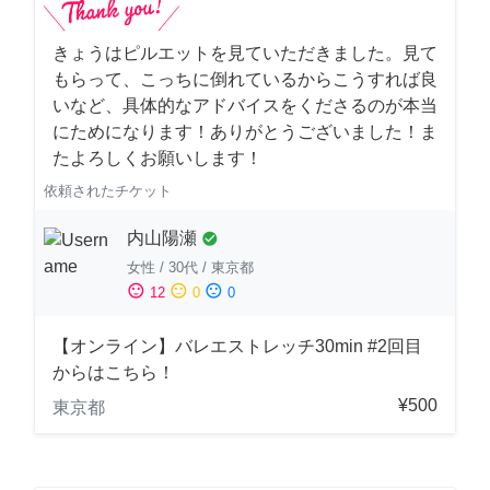
きょうはピルエットを見ていただきました。見て
もらって、こっちに倒れているからこうすれば良
いなど、具体的なアドバイスをくださるのが本当
にためになります！ありがとうございました！ま
たよろしくお願いします！
依頼されたチケット
内山陽瀬
check_circle
女性
/
30代
/
東京都
sentiment_satisfied
sentiment_neutral
sentiment_dissatisfied
12
0
0
【オンライン】バレエストレッチ30min #2回目
からはこちら！
¥500
東京都