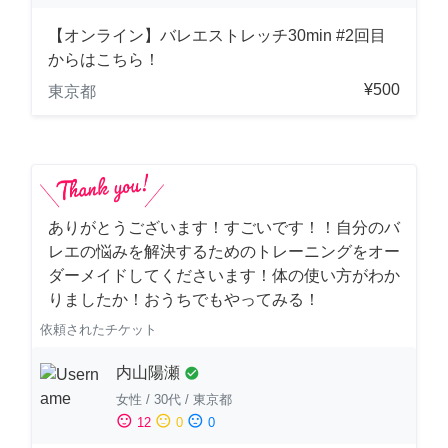
【オンライン】バレエストレッチ30min #2回目
からはこちら！
¥500
東京都
ありがとうございます！すごいです！！自分のバ
レエの悩みを解決するためのトレーニングをオー
ダーメイドしてくださいます！体の使い方がわか
りましたか！おうちでもやってみる！
依頼されたチケット
内山陽瀬
check_circle
女性
/
30代
/
東京都
sentiment_satisfied
sentiment_neutral
sentiment_dissatisfied
12
0
0