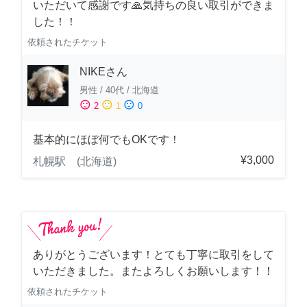
いただいて感謝です🙏気持ちの良い取引ができま
した！！
依頼されたチケット
NIKEさん
男性
/
40代
/
北海道
sentiment_satisfied
sentiment_neutral
sentiment_dissatisfied
2
1
0
基本的にほぼ何でもOKです！
¥3,000
札幌駅 (北海道)
ありがとうございます！とても丁寧に取引をして
いただきました。またよろしくお願いします！！
依頼されたチケット