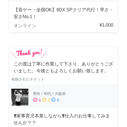
【音ゲー・全国OK】IIDX SPクリア代行！早さ・
安さNo.1！
¥1,000
オンライン
この度は丁寧に作業して下さり、ありがとうござ
いました。今後ともよろしくお願い致します。
依頼されたチケット
男性
/
40代
/
大阪府
sentiment_satisfied
sentiment_neutral
sentiment_dissatisfied
1
0
0
❣️家事育児本業しながら❣️仕入のお仕事してみま
せんか？？