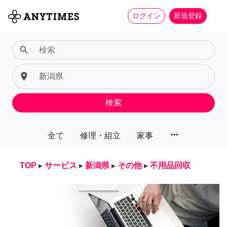
ログイン
新規登録
search
place
検索
more_horiz
全て
修理・組立
家事
TOP
▸
サービス
▸
新潟県
▸
その他
▸
不用品回収