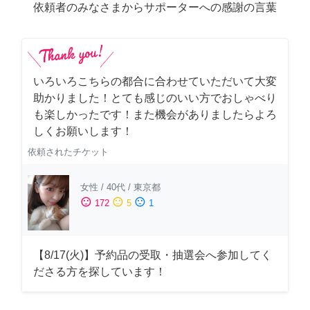
依頼者のみなさまからサポーターへの感謝の言葉
いろいろこちらの都合に合わせていただいて大変
助かりました！とても感じのいい方でおしゃべり
も楽しかったです！また機会がありましたらよろ
しくお願いします！
依頼されたチケット
女性
/
40代
/
東京都
sentiment_satisfied
sentiment_neutral
sentiment_dissatisfied
172
5
1
【8/17(火)】予約品の受取・抽選会へ参加してく
ださる方を探しています！