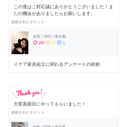
この度はご対応誠にありがとうございました！ま
たの機会がありましたらお願いします。
依頼されたチケット
女性
/
30代
/
東京都
sentiment_satisfied
sentiment_neutral
sentiment_dissatisfied
297
17
1
イケア家具組立に関わるアンケートの依頼
大変真面目にやってもらいました！
依頼されたチケット
女性
/
50代
/
埼玉県