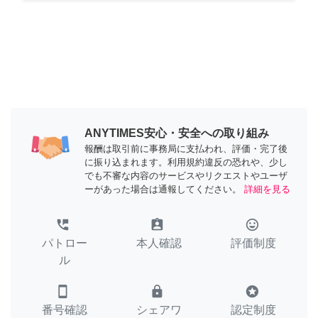
ANYTIMES安心・安全への取り組み
報酬は取引前に事務局に支払われ、評価・完了後
に振り込まれます。利用規約違反の恐れや、少し
でも不審な内容のサービスやリクエストやユーザ
ーがあった場合は通報してください。
詳細を見る
perm_phone_msg
assignment_ind
tag_faces
パトロー
本人確認
評価制度
ル
smartphone
lock
stars
番号確認
シェアワ
認定制度