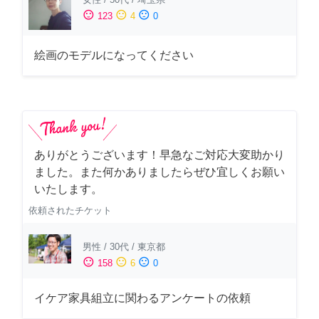
sentiment_satisfied
sentiment_neutral
sentiment_dissatisfied
123
4
0
絵画のモデルになってください
ありがとうございます！早急なご対応大変助かり
ました。また何かありましたらぜひ宜しくお願い
いたします。
依頼されたチケット
男性
/
30代
/
東京都
sentiment_satisfied
sentiment_neutral
sentiment_dissatisfied
158
6
0
イケア家具組立に関わるアンケートの依頼