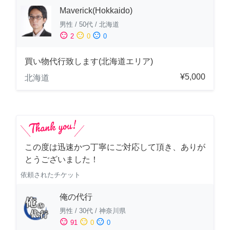
Maverick(Hokkaido)
男性
/
50代
/
北海道
sentiment_satisfied
sentiment_neutral
sentiment_dissatisfied
2
0
0
買い物代行致します(北海道エリア)
¥5,000
北海道
この度は迅速かつ丁寧にご対応して頂き、ありが
とうございました！
依頼されたチケット
俺の代行
男性
/
30代
/
神奈川県
sentiment_satisfied
sentiment_neutral
sentiment_dissatisfied
91
0
0