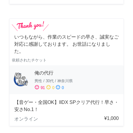
いつもながら、作業のスピードの早さ、誠実なご
対応に感謝しております。 お世話になりまし
た。
依頼されたチケット
俺の代行
男性
/
30代
/
神奈川県
sentiment_satisfied
sentiment_neutral
sentiment_dissatisfied
91
0
0
【音ゲー・全国OK】IIDX SPクリア代行！早さ・
安さNo.1！
¥1,000
オンライン