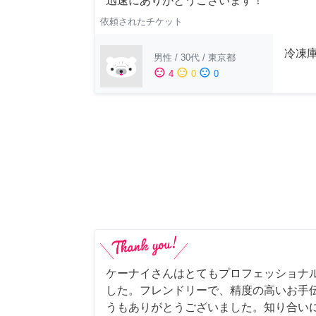
迅速にありがとうございます！
依頼されたチケット
冷凍
男性
/
30代
/
東京都
sentiment_satisfied
sentiment_neutral
sentiment_dissatisfied
4
0
0
ケーナイさんはとてもプロフェッショナ
した。フレンドリーで、精度の高いお手
うもありがとうございました。知り合い