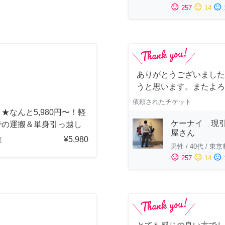
sentiment_satisfied
sentiment_neutral
sentiment_dissatisfied
257
14
ありがとうございました
うと思います。またよろ
依頼されたチケット
★なんと5,980円〜！軽
ケーナイ 現
での運搬＆単身引っ越し
屋さん
¥5,980
都
男性
/
40代
/
東京
sentiment_satisfied
sentiment_neutral
sentiment_dissatisfied
257
14