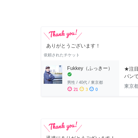
ありがとうございます！
依頼されたチケット
Fukkey（ふっきー）
★注目
check_circle
バン
男性
/
40代
/
東京都
東京
sentiment_satisfied
sentiment_neutral
sentiment_dissatisfied
21
3
0