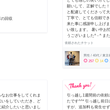
とても感じの良い方でし
願いして、正解でした！
と配慮してくださって大
丁寧で、とても信頼でき
庫の回収
来た事に感謝申し上げま
い致します。 暑い中お
うございました^ - ^
依頼されたチケット
男性
/
40代
/
東京
sentiment_satisfied
sentiment_neutral
sentiment_dissatisfied
257
14
ルなお仕事をしてくれま
引っ越し1週間前の依頼
伝いをしていただき、ど
たです^^* 引っ越し
に紹介したいと思いまし
すが、追加料も発生せず