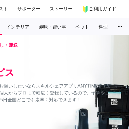
スト
サポーター
ストーリー
ご利用ガイド
more_horiz
インテリア
趣味・習い事
ペット
料理
し・運送
ビス
願いしたいならスキルシェアアプリANYTIMES（エ
個人からプロまで幅広く登録しているので、予算やニ
65日全国どこでも素早く対応できます！