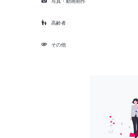
camera_alt
写真・動画制作
escalator_warning
高齢者
attachment
その他