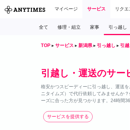
マイページ
サービス
リクエ
全て
修理・組立
家事
引っ越し
TOP
▸
サービス
▸
新潟県
▸
引っ越し
▸
引越
引越し・運送のサー
格安かつスピーディーに引っ越し、運送をお
ニタイムズ）で代行依頼してみませんか？
ーズに合った方が見つかります。24時間3
サービスを提供する