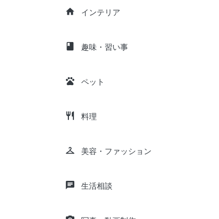
home
インテリア
class
趣味・習い事
pets
ペット
restaurant
料理
checkroom
美容・ファッション
chat
生活相談