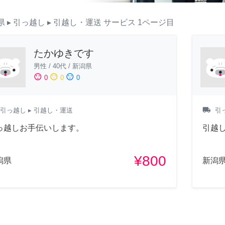
県
▸ 引っ越し
▸ 引越し・運送
サービス
1ページ目
たかゆきです
男性
/
40代
/
新潟県
sentiment_satisfied
sentiment_neutral
sentiment_dissatisfied
0
0
0
local_shipping
引っ越し
▸ 引越し・運送
引
っ越しお手伝いします。
引越
¥800
潟県
新潟