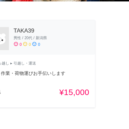
TAKA39
男性
/
20代
/
新潟県
sentiment_satisfied
sentiment_neutral
sentiment_dissatisfied
0
0
0
っ越し
▸ 引越し・運送
し作業・荷物運びお手伝いします
¥15,000
県