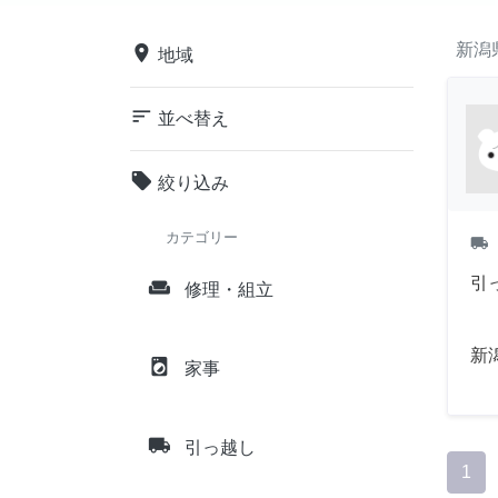
新潟
place
地域
sort
並べ替え
local_offer
絞り込み
カテゴリー
local_shipping
引
weekend
修理・組立
新
local_laundry_service
家事
local_shipping
引っ越し
1