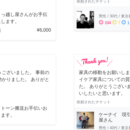
依頼されたチケット
引っ越し屋さんがお手伝
男性
/
30代
/
東京
たします。
sentiment_satisfied
sentiment_neutral
sentiment_dissatisfied
104
7
1
¥6,000
都
ございました。 事前の
家具の移動をお願いしま
かりました。 ありがと
イケア家具についての質
た。 ありがとうござい
いしたいと思います。
依頼されたチケット
クトーン搬送お手伝いお
ケーナイ 現
します。
屋さん
男性
/
40代
/
東京