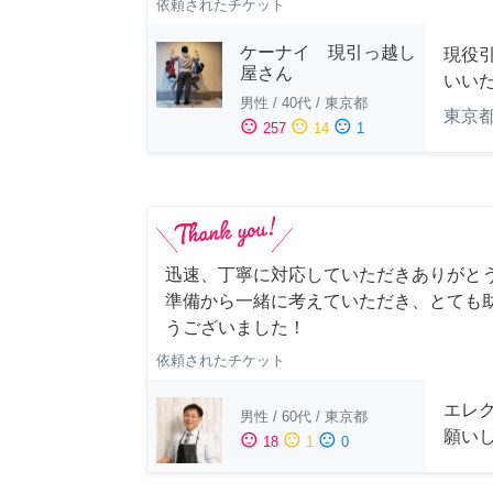
依頼されたチケット
ケーナイ 現引っ越し
現役
屋さん
いい
男性
/
40代
/
東京都
東京
sentiment_satisfied
sentiment_neutral
sentiment_dissatisfied
257
14
1
迅速、丁寧に対応していただきありがとう
準備から一緒に考えていただき、とても助
うございました！
依頼されたチケット
エレ
男性
/
60代
/
東京都
願い
sentiment_satisfied
sentiment_neutral
sentiment_dissatisfied
18
1
0