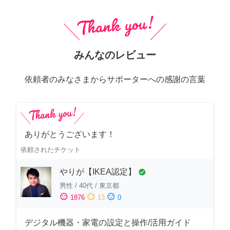
みんなのレビュー
依頼者のみなさまからサポーターへの感謝の言葉
ありがとうございます！
依頼されたチケット
やりが【IKEA認定】
check_circle
男性
/
40代
/
東京都
sentiment_satisfied
sentiment_neutral
sentiment_dissatisfied
1876
13
0
デジタル機器・家電の設定と操作/活用ガイド