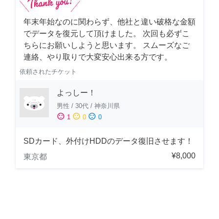
年末年始なのに関わらず、他社と違い破格な金額
でデータを復元して頂けました。 次回も必ずこ
ちらにお願いしようと思います。 スムーズなご
連絡、やり取りで大変安心出来る方です。
依頼されたチケット
よっしー！
男性
/
30代
/
神奈川県
sentiment_satisfied
sentiment_neutral
sentiment_dissatisfied
1
0
0
SDカード、外付けHDDのデータ復旧させます！
¥8,000
東京都