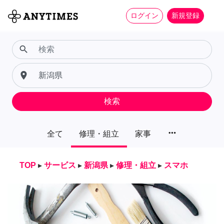
ログイン
新規登録
search
place
検索
more_horiz
全て
修理・組立
家事
TOP
▸
サービス
▸
新潟県
▸
修理・組立
▸
スマホ