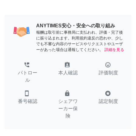
ANYTIMES安心・安全への取り組み
報酬は取引前に事務局に支払われ、評価・完了後
に振り込まれます。利用規約違反の恐れや、少し
でも不審な内容のサービスやリクエストやユーザ
ーがあった場合は通報してください。
詳細を見る
perm_phone_msg
assignment_ind
tag_faces
パトロー
本人確認
評価制度
ル
smartphone
lock
stars
番号確認
シェアワ
認定制度
ーカー保
険