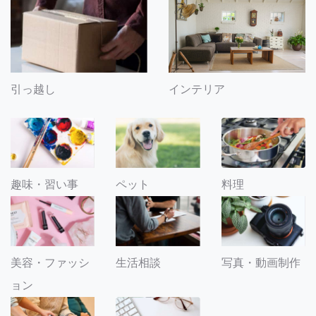
引っ越し
インテリア
趣味・習い事
ペット
料理
美容・ファッシ
生活相談
写真・動画制作
ョン