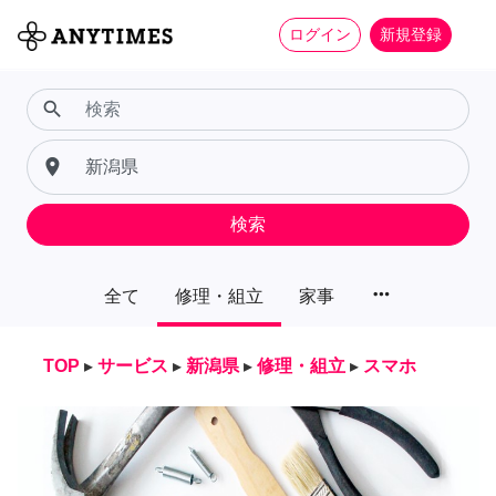
ログイン
新規登録
search
place
検索
more_horiz
全て
修理・組立
家事
TOP
▸
サービス
▸
新潟県
▸
修理・組立
▸
スマホ