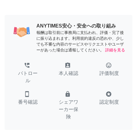
ANYTIMES安心・安全への取り組み
報酬は取引前に事務局に支払われ、評価・完了後
に振り込まれます。利用規約違反の恐れや、少し
でも不審な内容のサービスやリクエストやユーザ
ーがあった場合は通報してください。
詳細を見る
perm_phone_msg
assignment_ind
tag_faces
パトロー
本人確認
評価制度
ル
smartphone
lock
stars
番号確認
シェアワ
認定制度
ーカー保
険