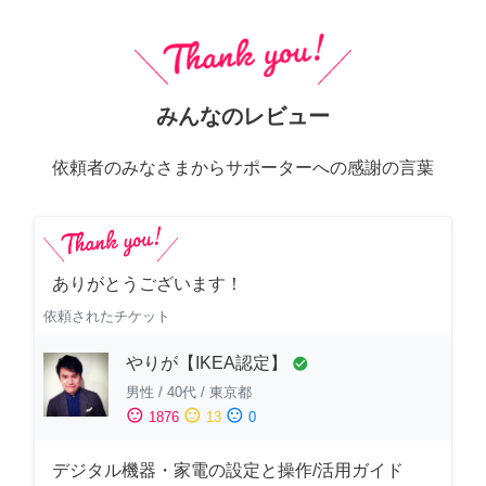
みんなのレビュー
依頼者のみなさまからサポーターへの感謝の言葉
ありがとうございます！
依頼されたチケット
やりが【IKEA認定】
check_circle
男性
/
40代
/
東京都
sentiment_satisfied
sentiment_neutral
sentiment_dissatisfied
1876
13
0
デジタル機器・家電の設定と操作/活用ガイド