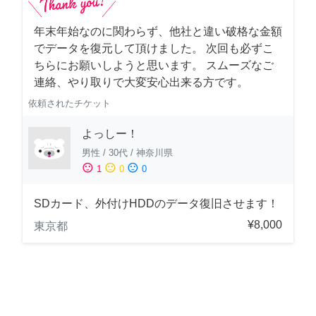
年末年始なのに関わらず、他社と違い破格な金額
でデータを復元して頂けました。 次回も必ずこ
ちらにお願いしようと思います。 スムーズなご
連絡、やり取りで大変安心出来る方です。
依頼されたチケット
よっしー！
男性
/
30代
/
神奈川県
sentiment_satisfied
sentiment_neutral
sentiment_dissatisfied
1
0
0
SDカード、外付けHDDのデータ復旧させます！
¥8,000
東京都