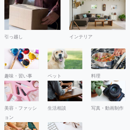
引っ越し
インテリア
趣味・習い事
ペット
料理
美容・ファッシ
生活相談
写真・動画制作
ョン