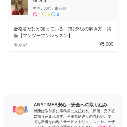
ski2na
男性
/
30代
/
東京都
sentiment_satisfied
sentiment_neutral
sentiment_dissatisfied
1
0
0
合格者だけが知っている「簿記3級の解き方」講
座【マンツーマンレッスン】
¥5,000
東京都
ANYTIMES安心・安全への取り組み
報酬は取引前に事務局に支払われ、評価・完了後
に振り込まれます。利用規約違反の恐れや、少し
でも不審な内容のサービスやリクエストやユーザ