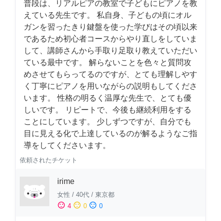
普段は、リアルピアの教室で子どもにピアノを教
えている先生です。 私自身、子どもの頃にオル
ガンを習ったきり鍵盤を使った学びはその頃以来
であるため初心者コースからやり直しをしていま
して、講師さんから手取り足取り教えていただい
ている最中です。 解らないことを色々と質問攻
めさせてもらってるのですが、とても理解しやす
く丁寧にピアノを用いながらの説明もしてくださ
います。 性格の明るく温厚な先生で、とても優
しいです。 リピートで、今後も継続利用をする
ことにしています。 少しずつですが、自分でも
目に見える化で上達しているのが解るようなご指
導をしてくださいます。
依頼されたチケット
irime
女性
/
40代
/
東京都
sentiment_satisfied
sentiment_neutral
sentiment_dissatisfied
4
0
0