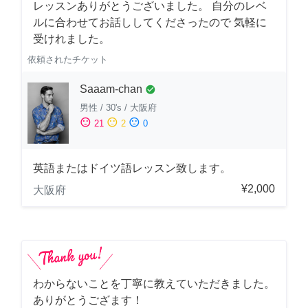
レッスンありがとうございました。 自分のレベ
ルに合わせてお話ししてくださったので 気軽に
受けれました。
依頼されたチケット
Saaam-chan
check_circle
男性
/
30's
/
大阪府
sentiment_satisfied
sentiment_neutral
sentiment_dissatisfied
21
2
0
英語またはドイツ語レッスン致します。
¥2,000
大阪府
わからないことを丁寧に教えていただきました。
ありがとうござます！