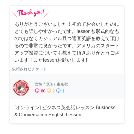
ありがとうございました！初めてお会いしたのに
とても話しやすかったです。lessonも形式的なも
のではなくカジュアル且つ適宜英語を教えて頂け
るので非常に良かったです。アメリカのスタート
アップ投資についても教えて頂きありがとうござ
います！またlessonお願いします!
依頼されたチケット
女性
/
30's
/
東京都
sentiment_satisfied
sentiment_neutral
sentiment_dissatisfied
86
2
1
[オンライン] ビジネス英会話レッスン Business
& Conversation English Lesson