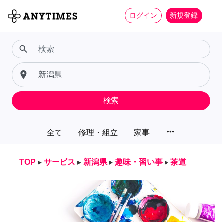
ログイン
新規登録
search
place
検索
more_horiz
全て
修理・組立
家事
TOP
▸
サービス
▸
新潟県
▸
趣味・習い事
▸
茶道