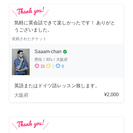
気軽に英会話できて楽しかったです！ ありがと
うございました。
依頼されたチケット
Saaam-chan
check_circle
男性
/
30's
/
大阪府
sentiment_satisfied
sentiment_neutral
sentiment_dissatisfied
21
2
0
英語またはドイツ語レッスン致します。
¥2,000
大阪府