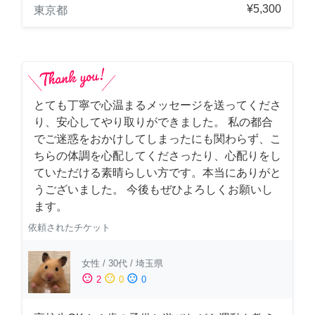
¥5,300
東京都
とても丁寧で心温まるメッセージを送ってくださ
り、安心してやり取りができました。 私の都合
でご迷惑をおかけしてしまったにも関わらず、こ
ちらの体調を心配してくださったり、心配りをし
ていただける素晴らしい方です。本当にありがと
うございました。 今後もぜひよろしくお願いし
ます。
依頼されたチケット
女性
/
30代
/
埼玉県
sentiment_satisfied
sentiment_neutral
sentiment_dissatisfied
2
0
0