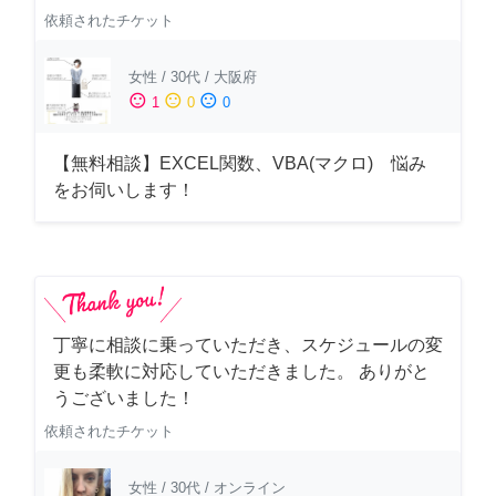
依頼されたチケット
女性
/
30代
/
大阪府
sentiment_satisfied
sentiment_neutral
sentiment_dissatisfied
1
0
0
【無料相談】EXCEL関数、VBA(マクロ) 悩み
をお伺いします！
丁寧に相談に乗っていただき、スケジュールの変
更も柔軟に対応していただきました。 ありがと
うございました！
依頼されたチケット
女性
/
30代
/
オンライン