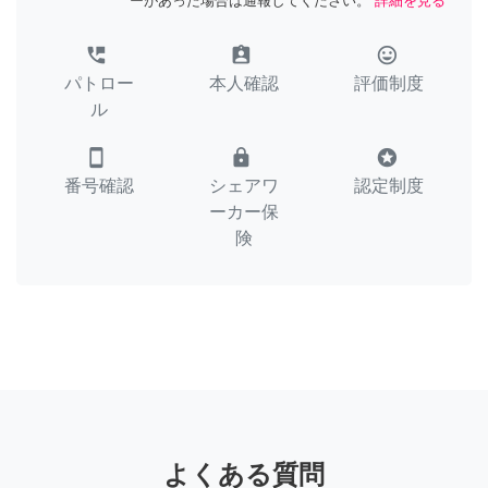
ーがあった場合は通報してください。
詳細を見る
perm_phone_msg
assignment_ind
tag_faces
パトロー
本人確認
評価制度
ル
smartphone
lock
stars
番号確認
シェアワ
認定制度
ーカー保
険
よくある質問