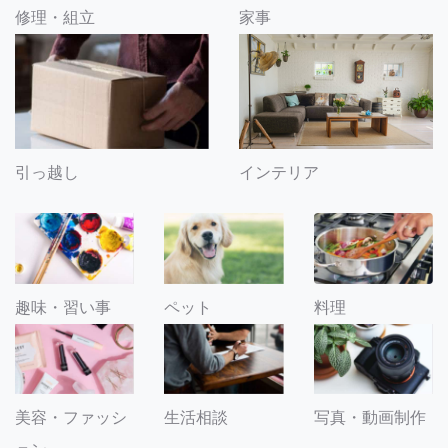
修理・組立
家事
引っ越し
インテリア
趣味・習い事
ペット
料理
美容・ファッシ
生活相談
写真・動画制作