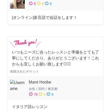
sentiment_satisfied
sentiment_neutral
sentiment_dissatisfied
5
0
0
[オンライン]多言語で会話をします！
いつもニーズに合ったレッスンと準備をとても丁
寧にしてくださり、ありがとうございます！これ
からも宜しくお願い致します🙇‍♀️✨
依頼されたチケット
Mami Horibe
女性
/
30代
/
東京都
sentiment_satisfied
sentiment_neutral
sentiment_dissatisfied
73
0
0
イタリア語レッスン