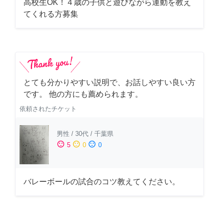
高校生OK！４歳の子供と遊びながら運動を教え
てくれる方募集
とても分かりやすい説明で、お話しやすい良い方
です。 他の方にも薦められます。
依頼されたチケット
男性
/
30代
/
千葉県
sentiment_satisfied
sentiment_neutral
sentiment_dissatisfied
5
0
0
バレーボールの試合のコツ教えてください。