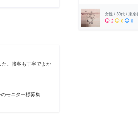
女性
/
30代
/
東京
sentiment_satisfied
sentiment_neutral
sentiment_dissatisfied
2
0
0
した。接客も丁寧でよか
ルのモニター様募集