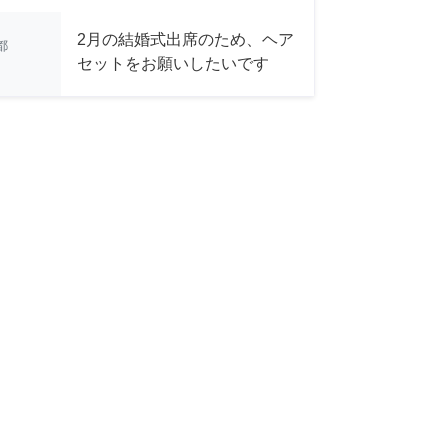
2月の結婚式出席のため、ヘア
都
セットをお願いしたいです