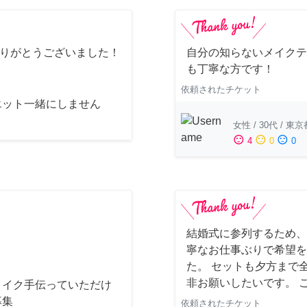
ありがとうございました！
自分の知らないメイクテ
も丁寧な方です！
依頼されたチケット
エット一緒にしません
女性
/
30代
/
東京
sentiment_satisfied
sentiment_neutral
sentiment_dissatisfied
4
0
0
結婚式に参列するため、
寧なお仕事ぶりで希望を
た。 セットも夕方まで
非お願いしたいです。 
メイク手伝っていただけ
募集
依頼されたチケット