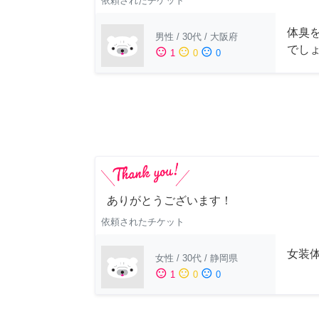
依頼されたチケット
体臭
男性
/
30代
/
大阪府
でし
sentiment_satisfied
sentiment_neutral
sentiment_dissatisfied
1
0
0
ありがとうございます！
依頼されたチケット
女装
女性
/
30代
/
静岡県
sentiment_satisfied
sentiment_neutral
sentiment_dissatisfied
1
0
0