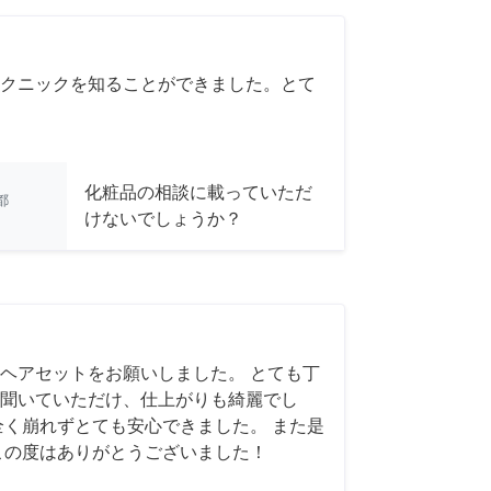
クニックを知ることができました。とて
化粧品の相談に載っていただ
都
けないでしょうか？
ヘアセットをお願いしました。 とても丁
聞いていただけ、仕上がりも綺麗でし
全く崩れずとても安心できました。 また是
この度はありがとうございました！