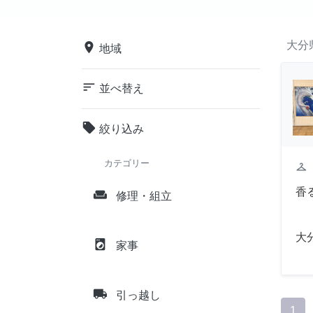
大分
place
地域
sort
並べ替え
local_offer
絞り込み
カテゴリー
checkroom
香
weekend
修理・組立
大
local_laundry_service
家事
local_shipping
引っ越し
1