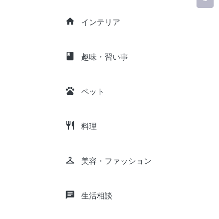
home
インテリア
class
趣味・習い事
pets
ペット
restaurant
料理
checkroom
美容・ファッション
chat
生活相談