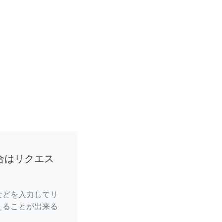
合はリクエス
などを入力してリ
えることが出来る