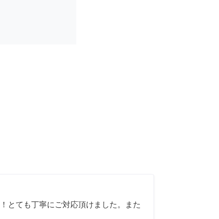
！とても丁寧にご対応頂けました。また