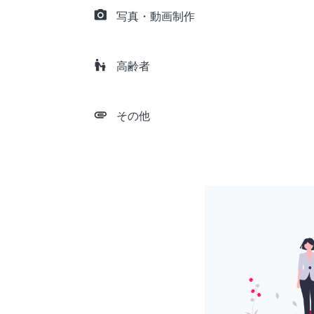
camera_alt
写真・動画制作
escalator_warning
高齢者
attachment
その他