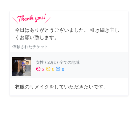
今日はありがとうございました。 引き続き宜し
くお願い致します。
依頼されたチケット
女性
/
20代
/
全ての地域
sentiment_satisfied
sentiment_neutral
sentiment_dissatisfied
2
0
0
衣服のリメイクをしていただきたいです。