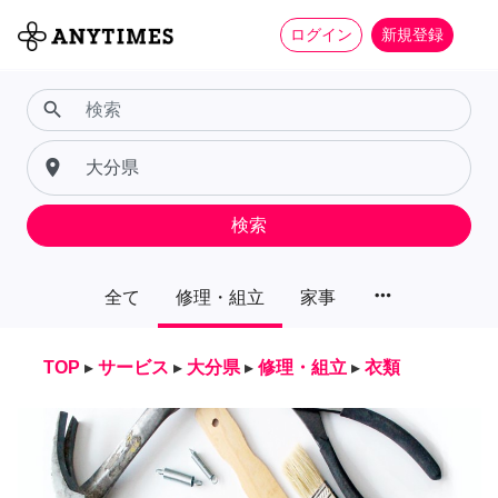
ログイン
新規登録
search
place
検索
more_horiz
全て
修理・組立
家事
TOP
▸
サービス
▸
大分県
▸
修理・組立
▸
衣類