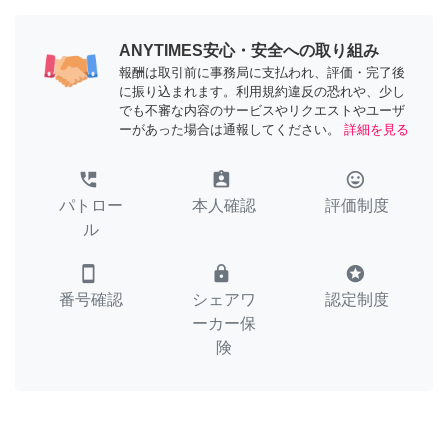
ANYTIMES安心・安全への取り組み
報酬は取引前に事務局に支払われ、評価・完了後
に振り込まれます。利用規約違反の恐れや、少し
でも不審な内容のサービスやリクエストやユーザ
ーがあった場合は通報してください。
詳細を見る
perm_phone_msg
assignment_ind
tag_faces
パトロー
本人確認
評価制度
ル
smartphone
lock
stars
番号確認
シェアワ
認定制度
ーカー保
険