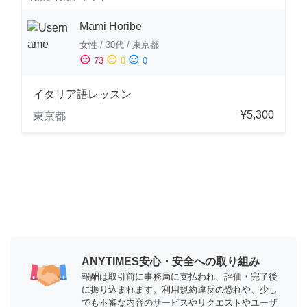
Mami Horibe
女性
/
30代
/
東京都
sentiment_satisfied
sentiment_neutral
sentiment_dissatisfied
73
0
0
イタリア語レッスン
¥5,300
東京都
ANYTIMES安心・安全への取り組み
報酬は取引前に事務局に支払われ、評価・完了後
に振り込まれます。利用規約違反の恐れや、少し
でも不審な内容のサービスやリクエストやユーザ