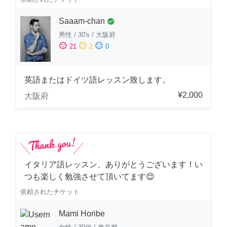
Saaam-chan
check_circle
男性
/
30's
/
大阪府
sentiment_satisfied
sentiment_neutral
sentiment_dissatisfied
21
2
0
英語またはドイツ語レッスン致します。
¥2,000
大阪府
イタリア語レッスン、ありがとうございます！い
つも楽しく勉強させて頂いてます😊
依頼されたチケット
Mami Horibe