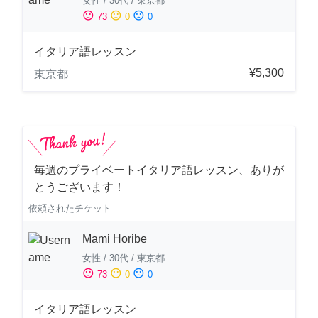
女性
/
30代
/
東京都
sentiment_satisfied
sentiment_neutral
sentiment_dissatisfied
73
0
0
イタリア語レッスン
¥5,300
東京都
毎週のプライベートイタリア語レッスン、ありが
とうございます！
依頼されたチケット
Mami Horibe
女性
/
30代
/
東京都
sentiment_satisfied
sentiment_neutral
sentiment_dissatisfied
73
0
0
イタリア語レッスン