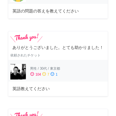
英語の問題の答えを教えてください
ありがとうございました。とても助かりました！
依頼されたチケット
男性
/
30代
/
東京都
sentiment_satisfied
sentiment_neutral
sentiment_dissatisfied
104
7
1
英語教えてください