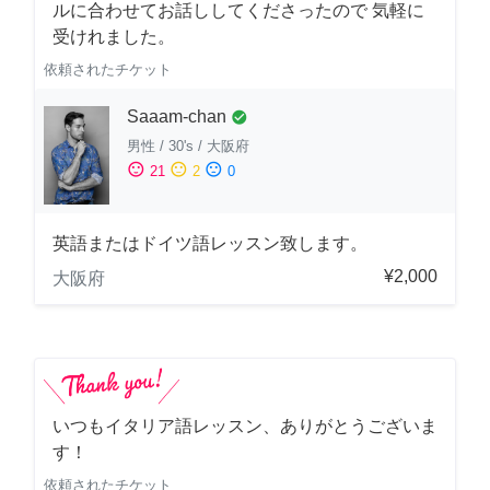
ルに合わせてお話ししてくださったので 気軽に
受けれました。
依頼されたチケット
Saaam-chan
check_circle
男性
/
30's
/
大阪府
sentiment_satisfied
sentiment_neutral
sentiment_dissatisfied
21
2
0
英語またはドイツ語レッスン致します。
¥2,000
大阪府
いつもイタリア語レッスン、ありがとうございま
す！
依頼されたチケット