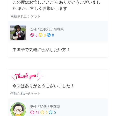
この度はお忙しいところ ありがとうございまし
た また、宜しくお願いします
依頼されたチケット
女性
/
2010代
/
茨城県
sentiment_satisfied
sentiment_neutral
sentiment_dissatisfied
5
0
0
中国語で気軽に会話したい方！
今回はありがとうございました！
依頼されたチケット
男性
/
30代
/
千葉県
sentiment_satisfied
sentiment_neutral
sentiment_dissatisfied
21
0
0