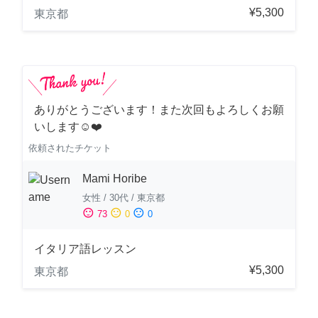
¥5,300
東京都
ありがとうございます！また次回もよろしくお願
いします☺️❤️
依頼されたチケット
Mami Horibe
女性
/
30代
/
東京都
sentiment_satisfied
sentiment_neutral
sentiment_dissatisfied
73
0
0
イタリア語レッスン
¥5,300
東京都