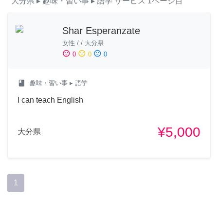
大分県
▸ 趣味・習い事
▸ 語学
サービス
1ページ目
Shar Esperanzate
女性
/
/
大分県
sentiment_satisfied
sentiment_neutral
sentiment_dissatisfied
0
0
0
class
趣味・習い事
▸ 語学
I can teach English
¥5,000
大分県
1