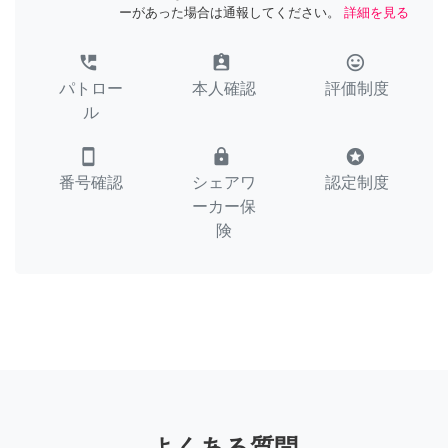
ーがあった場合は通報してください。
詳細を見る
perm_phone_msg
assignment_ind
tag_faces
パトロー
本人確認
評価制度
ル
smartphone
lock
stars
番号確認
シェアワ
認定制度
ーカー保
険
よくある質問