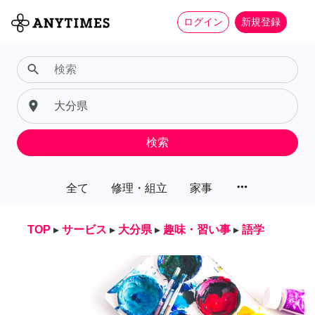
ログイン
新規登録
search
place
検索
more_horiz
全て
修理・組立
家事
TOP
▸
サービス
▸
大分県
▸
趣味・習い事
▸
語学