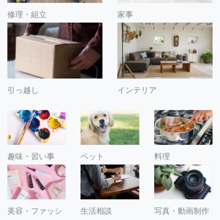
修理・組立
家事
引っ越し
インテリア
趣味・習い事
ペット
料理
美容・ファッシ
生活相談
写真・動画制作