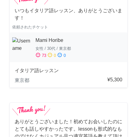
いつもイタリア語レッスン、ありがとうございま
す！
依頼されたチケット
Mami Horibe
女性
/
30代
/
東京都
sentiment_satisfied
sentiment_neutral
sentiment_dissatisfied
73
0
0
イタリア語レッスン
¥5,300
東京都
ありがとうございました！初めてお会いしたのに
とても話しやすかったです。lessonも形式的なも
のではなくカジュアル且つ適宜英語を教えて頂け