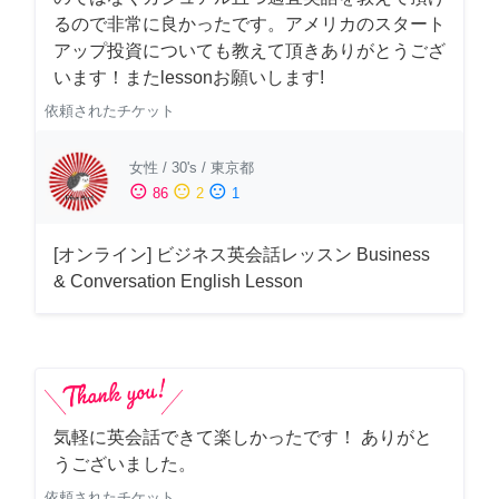
るので非常に良かったです。アメリカのスタート
アップ投資についても教えて頂きありがとうござ
います！またlessonお願いします!
依頼されたチケット
女性
/
30's
/
東京都
sentiment_satisfied
sentiment_neutral
sentiment_dissatisfied
86
2
1
[オンライン] ビジネス英会話レッスン Business
& Conversation English Lesson
気軽に英会話できて楽しかったです！ ありがと
うございました。
依頼されたチケット