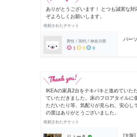
ありがとうございます！ とつも誠実な対
ぞよろしくお願いします。
依頼されたチケット
パー
男性
/
30代
/
神奈川県
sentiment_satisfied
sentiment_neutral
sentiment_dissatisfied
1
0
0
IKEAの家具2台をテキパキと進めていた
ていただきました。床のフロアタイルに
ただいたり等、気配りが見られ、安心し
の度はありがとうございました。
依頼されたチケット
[大阪
りょーき
check_circle