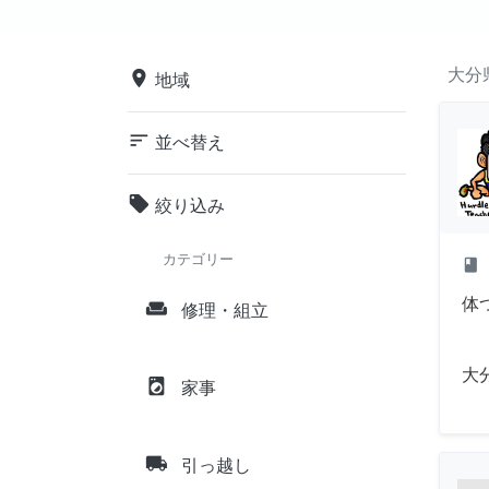
大分
place
地域
sort
並べ替え
local_offer
絞り込み
カテゴリー
class
体
weekend
修理・組立
大
local_laundry_service
家事
local_shipping
引っ越し