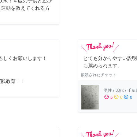
生OK！４歳の子供と遊び
ら運動を教えてくれる方
ろしくお願いします！
とても分かりやすい説明
も薦められます。
依頼されたチケット
実践教育！！
男性
/
30代
/
千葉
sentiment_satisfied
sentiment_neutral
sentiment_dissatisfied
5
0
0