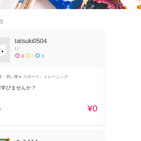
目
tatsuki0504
/
/
sentiment_satisfied
sentiment_neutral
sentiment_dissatisfied
0
0
3
味・習い事
▸ スポーツ・トレーニング
学学びませんか？
¥0
県