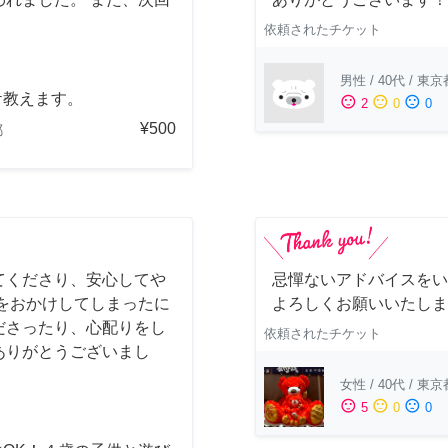
依頼されたチケット
男性
/
40代
/
東京
ケ教えます。
sentiment_satisfied
sentiment_neutral
sentiment_dissatisfied
2
0
0
¥500
都
てくださり、安心してや
忌憚ないアドバイスをい
をおかけしてしまったに
よろしくお願いいたしま
ださったり、心配りをし
依頼されたチケット
ありがとうございまし
女性
/
40代
/
東京
sentiment_satisfied
sentiment_neutral
sentiment_dissatisfied
5
0
0