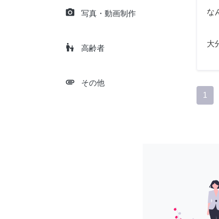
camera_alt
な
写真・動画制作
大
escalator_warning
高齢者
attachment
その他
1