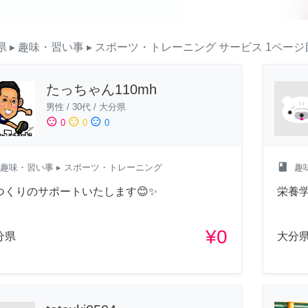
県
▸ 趣味・習い事
▸ スポーツ・トレーニング
サービス
1ページ
たっちゃん110mh
男性
/
30代
/
大分県
sentiment_satisfied
sentiment_neutral
sentiment_dissatisfied
0
0
0
class
趣味・習い事
▸ スポーツ・トレーニング
趣
つくりのサポートいたします😊✨
栄養
¥0
分県
大分