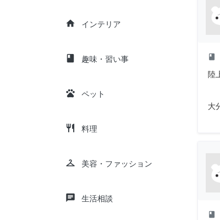
home
インテリア
class
class
趣味・習い事
陸
pets
ペット
大
restaurant
料理
checkroom
美容・ファッション
chat
生活相談
class