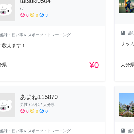
tatsuki0504
/
/
sentiment_satisfied
sentiment_neutral
sentiment_dissatisfied
0
0
3
class
趣
趣味・習い事
▸ スポーツ・トレーニング
サッ
上教えます！
¥0
分県
大分
あまね115870
男性
/
30代
/
大分県
sentiment_satisfied
sentiment_neutral
sentiment_dissatisfied
0
0
0
class
趣味・習い事
▸ スポーツ・トレーニング
趣