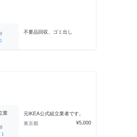
不要品回収、ゴミ出し
府
0
立業
元IKEA公式組立業者です。
¥5,000
東京都
都
ed
1