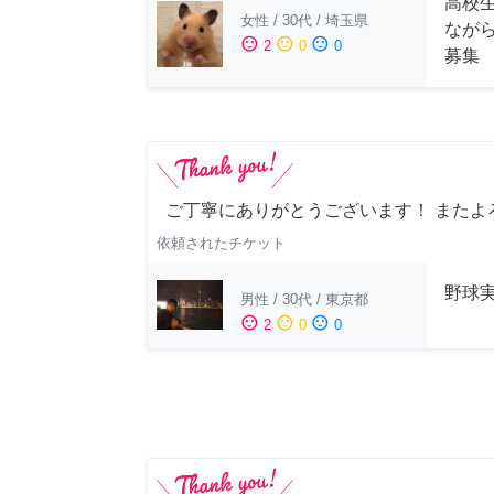
高校
女性
/
30代
/
埼玉県
なが
sentiment_satisfied
sentiment_neutral
sentiment_dissatisfied
2
0
0
募集
ご丁寧にありがとうございます！ またよ
依頼されたチケット
野球
男性
/
30代
/
東京都
sentiment_satisfied
sentiment_neutral
sentiment_dissatisfied
2
0
0