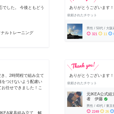
応でした。 今後ともどう
ありがとうございます！
依頼されたチケット
男性
/
50代
/
大阪
ソナルトレーニング
sentiment_satisfied
sentiment_neutral
sentiment_dissatisfied
321
11
だき、2時間程で組み立て
ありがとうございます！
傷をつけないよう配慮い
依頼されたチケット
てお任せできました！こ
元IKEA公式組
者 伊藤
check_circle
男性
/
40代
/
東京
sentiment_satisfied
sentiment_neutral
sentiment_dissatisfi
2249
26
] IKEA家具組み立て、解