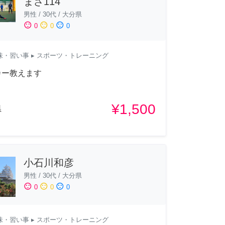
まさ114
男性
/
30代
/
大分県
sentiment_satisfied
sentiment_neutral
sentiment_dissatisfied
0
0
0
味・習い事
▸ スポーツ・トレーニング
カー教えます
¥1,500
県
小石川和彦
男性
/
30代
/
大分県
sentiment_satisfied
sentiment_neutral
sentiment_dissatisfied
0
0
0
味・習い事
▸ スポーツ・トレーニング