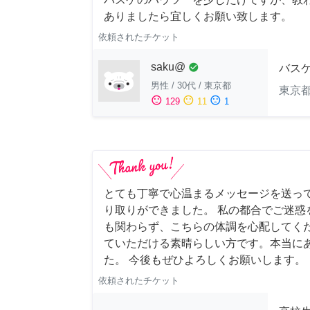
ありましたら宜しくお願い致します。
依頼されたチケット
saku@
check_circle
バス
男性
/
30代
/
東京都
東京
sentiment_satisfied
sentiment_neutral
sentiment_dissatisfied
129
11
1
とても丁寧で心温まるメッセージを送っ
り取りができました。 私の都合でご迷惑
も関わらず、こちらの体調を心配してく
ていただける素晴らしい方です。本当に
た。 今後もぜひよろしくお願いします。
依頼されたチケット