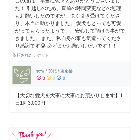
この度は、本当に色々とありがとうございまし
た！ 引越しのため、直前の時間変更などの無理
もお願いしたのですが、快く引き受けてくださ
り、本当に助かりました。 愛犬もとっても可愛
がってもらったようで、、安心して預ける事がで
きました。 また、私自身の事も気遣ってくださ
り感謝です😭 必ずまたお願いしたいです！！
依頼されたチケット
女性
/
30代
/
東京都
sentiment_satisfied
sentiment_neutral
sentiment_dissatisfied
3
0
0
【大切な愛犬を大事に大事にお預かりします】1
日1匹3,000円