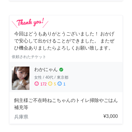
今回はどうもありがとうございました！ おかげ
で安心して出かけることができました。 またぜ
ひ機会ありましたらよろしくお願い致します。
依頼されたチケット
わかにゃん
check_circle
女性
/
40代
/
東京都
sentiment_satisfied
sentiment_neutral
sentiment_dissatisfied
172
5
1
飼主様ご不在時ねこちゃんのトイレ掃除やごはん
補充等
¥3,000
兵庫県