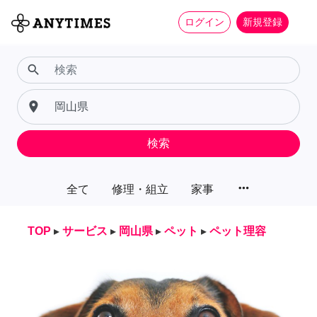
ログイン
新規登録
search
place
検索
more_horiz
全て
修理・組立
家事
TOP
▸
サービス
▸
岡山県
▸
ペット
▸
ペット理容