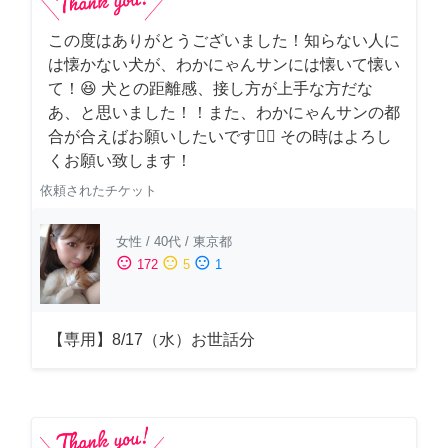
この度はありがとうございました！知らない人に
は懐かない犬が、わかにゃんサンには懐いて懐い
て！😆 犬との距離感、接し方が上手な方だな
あ、と思いました！！また、わかにゃんサンの都
合が合えばお願いしたいです🙇‍♂️ その時はよろし
くお願い致します！
依頼されたチケット
女性
/
40代
/
東京都
sentiment_satisfied
sentiment_neutral
sentiment_dissatisfied
172
5
1
【専用】8/17（水）お世話分