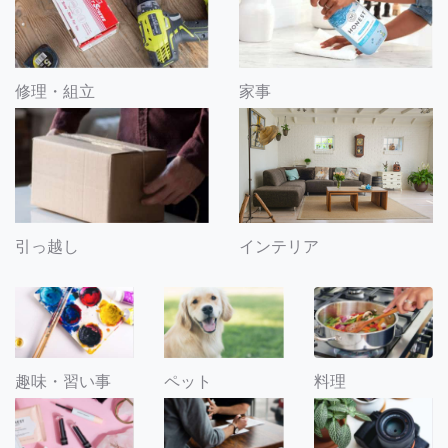
修理・組立
家事
引っ越し
インテリア
趣味・習い事
ペット
料理