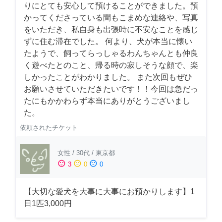
りにとても安心して預けることができました。預
かってくださっている間もこまめな連絡や、写真
をいただき、私自身も出張時に不安なことを感じ
ずに住む滞在でした。 何より、犬が本当に懐い
たようで、飼ってらっしゃるわんちゃんとも仲良
く遊べたとのこと、帰る時の寂しそうな顔で、楽
しかったことがわかりました。 また次回もぜひ
お願いさせていただきたいです！！今回は急だっ
たにもかかわらず本当にありがとうございまし
た。
依頼されたチケット
女性
/
30代
/
東京都
sentiment_satisfied
sentiment_neutral
sentiment_dissatisfied
3
0
0
【大切な愛犬を大事に大事にお預かりします】1
日1匹3,000円