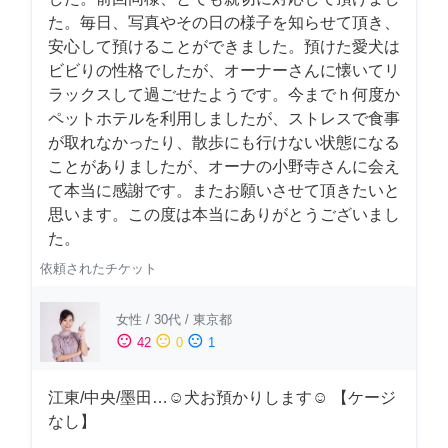
た。毎日、写真やその日の様子を知らせて頂き、
安心して預けることができました。預けた愛犬は
ビビりの性格でしたが、オーナーさんに懐いてリ
ラックスして過ごせたようです。今までｈ何度か
ペットホテルを利用しましたが、ストレスで食事
が取れなかったり、散歩にも行けない状態になる
ことがありましたが、オーナの小野寺さんに会え
て本当に感謝です。またお願いさせて頂きたいと
思います。この度は本当にありがとうございまし
た。
依頼されたチケット
女性
/
30代
/
東京都
sentiment_satisfied
sentiment_neutral
sentiment_dissatisfied
42
0
1
江東/中央/墨田…☺︎犬お預かりします☺︎ 【ケージ
なし】