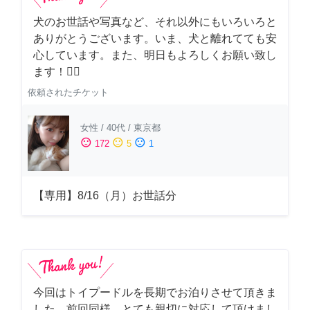
犬のお世話や写真など、それ以外にもいろいろと
ありがとうございます。いま、犬と離れてても安
心しています。また、明日もよろしくお願い致し
ます！🙇‍♂️
依頼されたチケット
女性
/
40代
/
東京都
sentiment_satisfied
sentiment_neutral
sentiment_dissatisfied
172
5
1
【専用】8/16（月）お世話分
今回はトイプードルを長期でお泊りさせて頂きま
した。前回同様、とても親切に対応して頂けまし