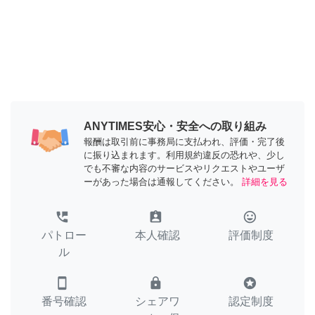
ANYTIMES安心・安全への取り組み
報酬は取引前に事務局に支払われ、評価・完了後
に振り込まれます。利用規約違反の恐れや、少し
でも不審な内容のサービスやリクエストやユーザ
ーがあった場合は通報してください。
詳細を見る
perm_phone_msg
assignment_ind
tag_faces
パトロー
本人確認
評価制度
ル
smartphone
lock
stars
番号確認
シェアワ
認定制度