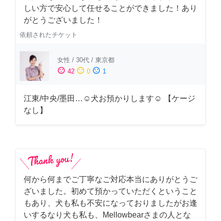
しい方で安心して任せることができました！あり
がとうございました！
依頼されたチケット
女性
/
30代
/
東京都
sentiment_satisfied
sentiment_neutral
sentiment_dissatisfied
42
0
1
江東/中央/墨田…☺︎犬お預かりします☺︎ 【ケージ
なし】
何から何までご丁寧なご対応本当にありがとうご
ざいました。初めて預かっていただくということ
もあり、犬も私も不安になっておりましたがお逢
いするなり犬も私も、Mellowbearさまの人とな