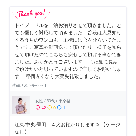
トイプードルを一泊お泊りさせて頂きました。と
ても優しく対応して頂きました。普段は人見知り
するうちのワンコも、主様には心をひらいてたよ
うです。写真や動画送って頂いたり、様子を知ら
せて頂けたのでこちらも安心して預ける事ができ
ました。ありがとうございます。 また夏に長期
で預けたいと思っていますので宜しくお願いしま
す！ 評価遅くなり大変失礼致しました。
依頼されたチケット
女性
/
30代
/
東京都
sentiment_satisfied
sentiment_neutral
sentiment_dissatisfied
42
0
1
江東/中央/墨田…☺︎犬お預かりします☺︎ 【ケージ
なし】