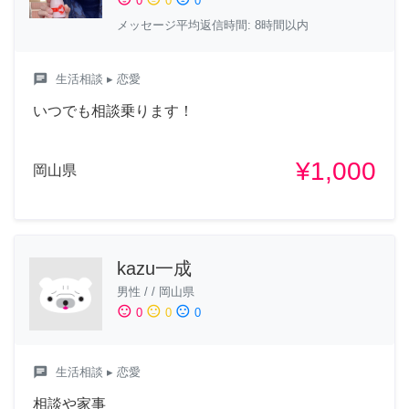
0
0
0
メッセージ平均返信時間: 8時間以内
chat
生活相談
▸ 恋愛
いつでも相談乗ります！
¥1,000
岡山県
kazu一成
男性
/
/
岡山県
sentiment_satisfied
sentiment_neutral
sentiment_dissatisfied
0
0
0
chat
生活相談
▸ 恋愛
相談や家事