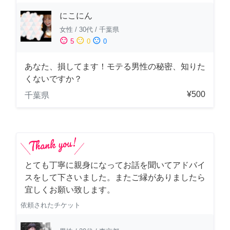
にこにん
女性
/
30代
/
千葉県
sentiment_satisfied
sentiment_neutral
sentiment_dissatisfied
5
0
0
あなた、損してます！モテる男性の秘密、知りた
くないですか？
¥500
千葉県
とても丁寧に親身になってお話を聞いてアドバイ
スをして下さいました。またご縁がありましたら
宜しくお願い致します。
依頼されたチケット