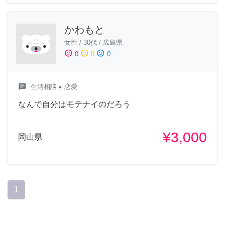
かわもと
女性
/
30代
/
広島県
sentiment_satisfied
sentiment_neutral
sentiment_dissatisfied
0
0
0
chat
生活相談
▸ 恋愛
なんで自分はモテナイのだろう
¥3,000
岡山県
1