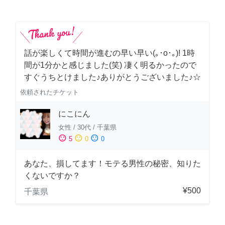
話が楽しくて時間が進むの早い早い(｡･о･｡)! 1時
間が1分かと感じました(笑) 凄く明るかったので
すぐうちとけました♪ありがとうございました♪☆
依頼されたチケット
にこにん
女性
/
30代
/
千葉県
sentiment_satisfied
sentiment_neutral
sentiment_dissatisfied
5
0
0
あなた、損してます！モテる男性の秘密、知りた
くないですか？
¥500
千葉県