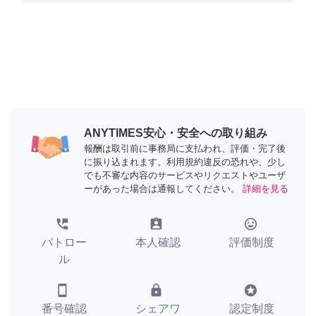
ANYTIMES安心・安全への取り組み
報酬は取引前に事務局に支払われ、評価・完了後
に振り込まれます。利用規約違反の恐れや、少し
でも不審な内容のサービスやリクエストやユーザ
ーがあった場合は通報してください。
詳細を見る
perm_phone_msg
assignment_ind
tag_faces
パトロー
本人確認
評価制度
ル
smartphone
lock
stars
番号確認
シェアワ
認定制度