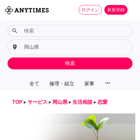
ログイン
新規登録
search
place
検索
more_horiz
全て
修理・組立
家事
TOP
▸
サービス
▸
岡山県
▸
生活相談
▸
恋愛