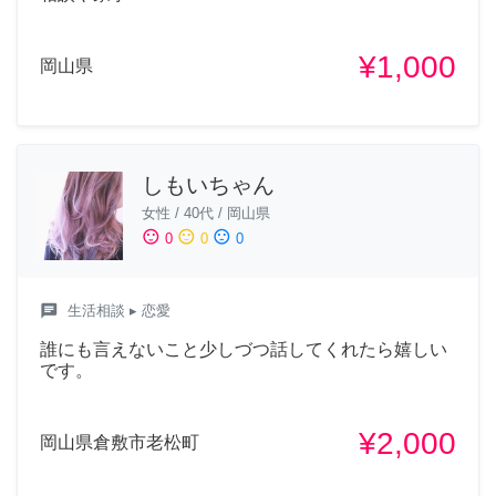
¥1,000
岡山県
しもいちゃん
女性
/
40代
/
岡山県
sentiment_satisfied
sentiment_neutral
sentiment_dissatisfied
0
0
0
chat
生活相談
▸ 恋愛
誰にも言えないこと少しづつ話してくれたら嬉しい
です。
¥2,000
岡山県倉敷市老松町