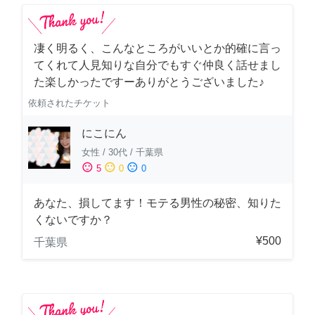
凄く明るく、こんなところがいいとか的確に言っ
てくれて人見知りな自分でもすぐ仲良く話せまし
た楽しかったですーありがとうございました♪
依頼されたチケット
にこにん
女性
/
30代
/
千葉県
sentiment_satisfied
sentiment_neutral
sentiment_dissatisfied
5
0
0
あなた、損してます！モテる男性の秘密、知りた
くないですか？
¥500
千葉県