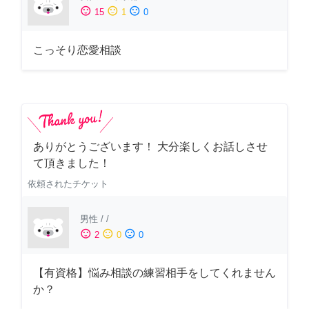
sentiment_satisfied
sentiment_neutral
sentiment_dissatisfied
15
1
0
こっそり恋愛相談
ありがとうございます！ 大分楽しくお話しさせ
て頂きました！
依頼されたチケット
男性
/
/
sentiment_satisfied
sentiment_neutral
sentiment_dissatisfied
2
0
0
【有資格】悩み相談の練習相手をしてくれません
か？