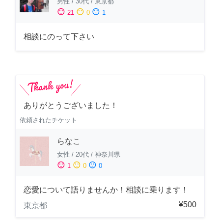
男性
/
30代
/
東京都
sentiment_satisfied
sentiment_neutral
sentiment_dissatisfied
21
0
1
相談にのって下さい
ありがとうございました！
依頼されたチケット
らなこ
女性
/
20代
/
神奈川県
sentiment_satisfied
sentiment_neutral
sentiment_dissatisfied
1
0
0
恋愛について語りませんか！相談に乗ります！
¥500
東京都