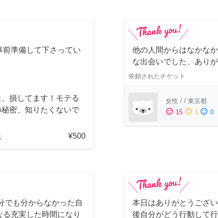
事前準備して下さってい
他の人間からはなかなか
！
な出会いでした、ありが
依頼されたチケット
た、損してます！モテる
女性
/
/
東京都
の秘密、知りたくないで
sentiment_satisfied
sentiment_neutral
sentiment_dissatisfied
15
1
0
？
¥500
県
分でも分からなかった自
本日はありがとうござい
なる充実した時間になり
後自分がどう行動して行