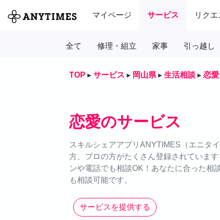
マイページ
サービス
リクエ
全て
修理・組立
家事
引っ越し
TOP
▸
サービス
▸
岡山県
▸
生活相談
▸
恋愛
恋愛のサービス
スキルシェアアプリANYTIMES（エニ
方、プロの方がたくさん登録されています
ンや電話でも相談OK！あなたに合った相談
も相談可能です。
サービスを提供する