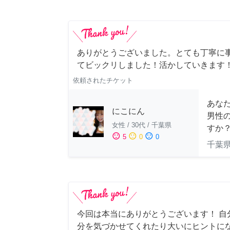
ありがとうございました。とても丁寧に
てビックリしました！活かしていきます
依頼されたチケット
あな
にこにん
男性
女性
/
30代
/
千葉県
すか
sentiment_satisfied
sentiment_neutral
sentiment_dissatisfied
5
0
0
千葉
今回は本当にありがとうございます！ 自
分を気づかせてくれたり大いにヒントに