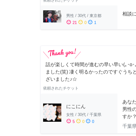
依頼されたチケット
相談
男性
/
30代
/
東京都
sentiment_satisfied
sentiment_neutral
sentiment_dissatisfied
21
0
1
話が楽しくて時間が進むの早い早い(｡･о･｡
ました(笑) 凄く明るかったのですぐうち
ざいました♪☆
依頼されたチケット
あな
にこにん
男性
女性
/
30代
/
千葉県
すか
sentiment_satisfied
sentiment_neutral
sentiment_dissatisfied
5
0
0
千葉