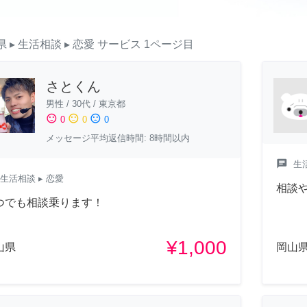
県
▸ 生活相談
▸ 恋愛
サービス
1ページ目
さとくん
男性
/
30代
/
東京都
sentiment_satisfied
sentiment_neutral
sentiment_dissatisfied
0
0
0
メッセージ平均返信時間: 8時間以内
chat
生
生活相談
▸ 恋愛
相談
つでも相談乗ります！
¥1,000
山県
岡山