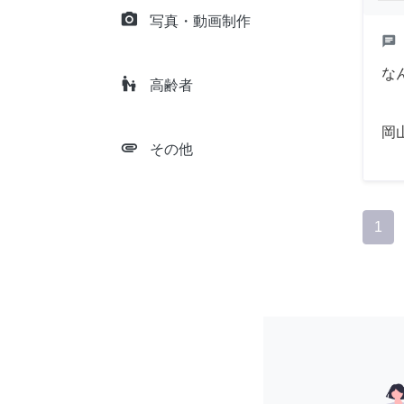
camera_alt
写真・動画制作
chat
な
escalator_warning
高齢者
岡
attachment
その他
1