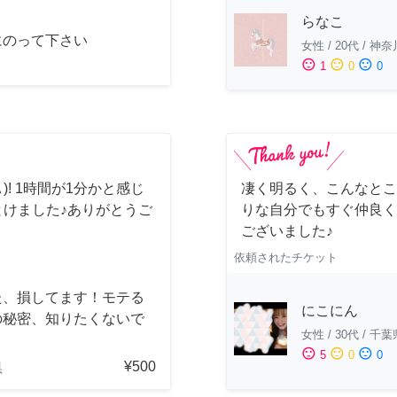
らなこ
にのって下さい
女性
/
20代
/
神奈
sentiment_satisfied
sentiment_neutral
sentiment_dissatisfied
1
0
0
)! 1時間が1分かと感じ
凄く明るく、こんなとこ
とけました♪ありがとうご
りな自分でもすぐ仲良く
ございました♪
依頼されたチケット
た、損してます！モテる
にこにん
の秘密、知りたくないで
女性
/
30代
/
千葉
？
sentiment_satisfied
sentiment_neutral
sentiment_dissatisfied
5
0
0
¥500
県