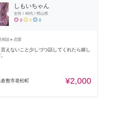
しもいちゃん
女性
/
40代
/
岡山県
sentiment_satisfied
sentiment_neutral
sentiment_dissatisfied
0
0
0
活相談
▸ 恋愛
も言えないこと少しづつ話してくれたら嬉し
す。
¥2,000
県倉敷市老松町