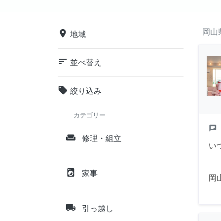
岡山
place
地域
sort
並べ替え
local_offer
絞り込み
カテゴリー
chat
weekend
修理・組立
い
local_laundry_service
家事
岡
local_shipping
引っ越し