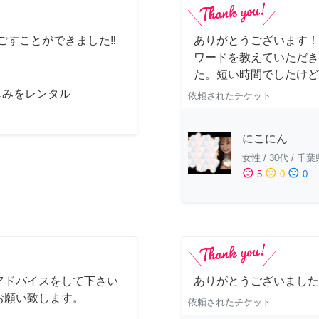
ごすことができました‼️
ありがとうございます！
ワードを教えていただき
た。短い時間でしたけど
じみをレンタル
依頼されたチケット
にこにん
女性
/
30代
/
千葉
sentiment_satisfied
sentiment_neutral
sentiment_dissatisfied
5
0
0
アドバイスをして下さい
ありがとうございました
お願い致します。
依頼されたチケット