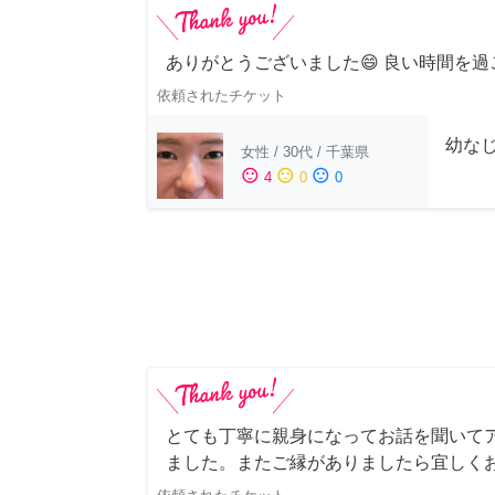
ありがとうございました😄 良い時間を過
依頼されたチケット
幼な
女性
/
30代
/
千葉県
sentiment_satisfied
sentiment_neutral
sentiment_dissatisfied
4
0
0
とても丁寧に親身になってお話を聞いて
ました。またご縁がありましたら宜しく