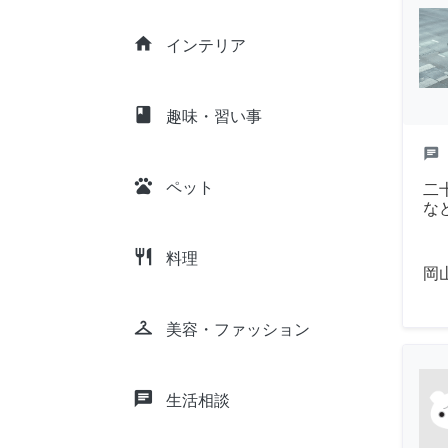
home
インテリア
class
趣味・習い事
chat
pets
ペット
二
な
restaurant
料理
岡
checkroom
美容・ファッション
chat
生活相談