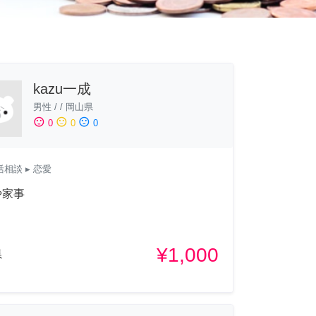
kazu一成
男性
/
/
岡山県
sentiment_satisfied
sentiment_neutral
sentiment_dissatisfied
0
0
0
活相談
▸ 恋愛
や家事
¥1,000
県