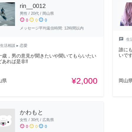
rin__0012
男性
/
20代
/
岡山県
sentiment_satisfied
sentiment_neutral
sentiment_dissatisfied
0
0
0
メッセージ平均返信時間: 12時間以内
chat
生
生活相談
▸ 恋愛
誰に
いで
十歳，男の意見が聞きたいや聞いてもらいたい
どあれば是非‼︎
¥2,000
山県
岡山
かわもと
女性
/
30代
/
広島県
sentiment_satisfied
sentiment_neutral
sentiment_dissatisfied
0
0
0