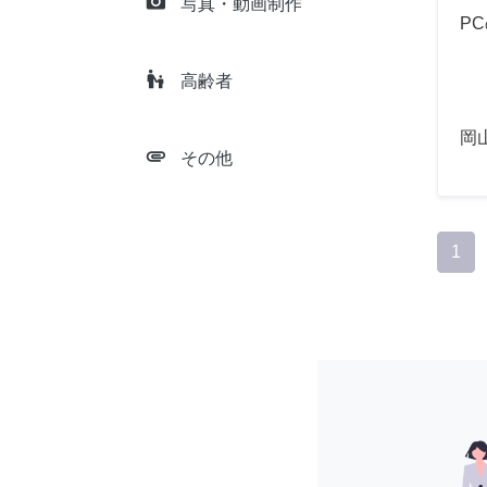
camera_alt
写真・動画制作
P
escalator_warning
高齢者
岡
attachment
その他
1