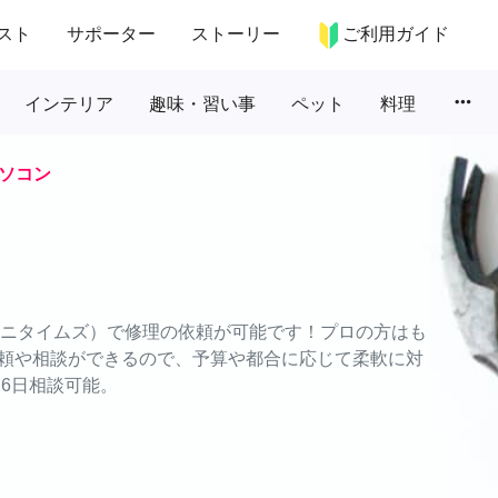
スト
サポーター
ストーリー
ご利用ガイド
more_horiz
インテリア
趣味・習い事
ペット
料理
ソコン
（エニタイムズ）で修理の依頼が可能です！プロの方はも
頼や相談ができるので、予算や都合に応じて柔軟に対
26日相談可能。