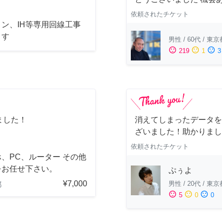
依頼されたチケット
ン、IH等専用回線工事
ます
男性
/
60代
/
東京
sentiment_satisfied
sentiment_neutral
sentiment_dissatisfied
219
1
3
ました！
消えてしまったデータを
ざいました！助かりまし
依頼されたチケット
、PC、ルーター その他
をお任せ下さい。
ぷぅよ
¥7,000
男性
/
20代
/
東京
都
sentiment_satisfied
sentiment_neutral
sentiment_dissatisfied
5
0
0