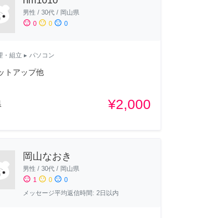
男性
/
30代
/
岡山県
sentiment_satisfied
sentiment_neutral
sentiment_dissatisfied
0
0
0
理・組立
▸ パソコン
ットアップ他
¥2,000
県
岡山なおき
男性
/
30代
/
岡山県
sentiment_satisfied
sentiment_neutral
sentiment_dissatisfied
1
0
0
メッセージ平均返信時間: 2日以内