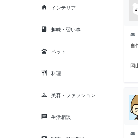
home
インテリア
class
趣味・習い事
weekend
自
pets
ペット
岡
restaurant
料理
checkroom
美容・ファッション
chat
生活相談
weekend