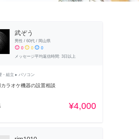
武ぞう
男性
/
60代
/
岡山県
sentiment_satisfied
sentiment_neutral
sentiment_dissatisfied
0
0
0
メッセージ平均返信時間: 3日以上
理・組立
▸ パソコン
用カラオケ機器の設置相談
¥4,000
県
rim1010