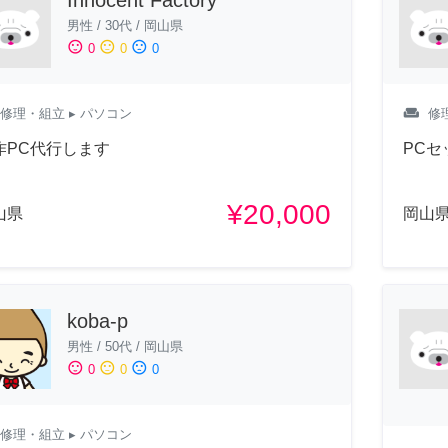
男性
/
30代
/
岡山県
sentiment_satisfied
sentiment_neutral
sentiment_dissatisfied
0
0
0
weekend
修理・組立
▸ パソコン
修
作PC代行します
PCセ
¥20,000
山県
岡山
koba-p
男性
/
50代
/
岡山県
sentiment_satisfied
sentiment_neutral
sentiment_dissatisfied
0
0
0
修理・組立
▸ パソコン