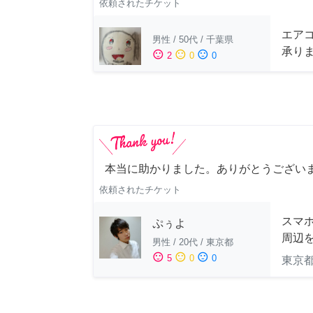
依頼されたチケット
エアコ
男性
/
50代
/
千葉県
承り
sentiment_satisfied
sentiment_neutral
sentiment_dissatisfied
2
0
0
本当に助かりました。ありがとうござい
依頼されたチケット
スマホ
ぷぅよ
周辺
男性
/
20代
/
東京都
sentiment_satisfied
sentiment_neutral
sentiment_dissatisfied
5
0
0
東京