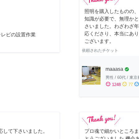
照明を購入したものの、
知識が必要で、無理かと
さいました。わざわざ年
応くださり、本当にあり
テレビの設置作業
ございます。
依頼されたチケット
maaasa
check_circle
男性
/
60代
/
東京
sentiment_satisfied
sentiment_neutral
sentiment_dissatisfi
1248
77
応して下さいました。
プロ魂で細かいところま
とうございました 機会