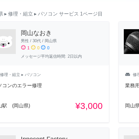
県
▸ 修理・組立
▸ パソコン
サービス
1ページ目
岡山なおき
男性
/
30代
/
岡山県
sentiment_satisfied
sentiment_neutral
sentiment_dissatisfied
1
0
0
メッセージ平均返信時間: 2日以内
weekend
修理・組立
▸ パソコン
修
ソコンのエラー修理
業務
¥3,000
山駅 (岡山県)
岡山
Innocent Factory