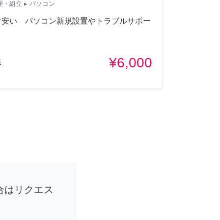
理・組立
▸ パソコン
け安い パソコン新規設置やトラブルサポー
¥6,000
県
合はリクエス