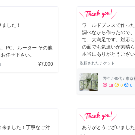
りました！
ワールドプレスで作った
調べながら作ったので、
て、大満足です。対応も
の面でも気遣いが素晴ら
、PC、ルーター その他
本当にありがとうござい
をお任せ下さい。
依頼されたチケット
¥7,000
都
男性
/
40代
/
東京
sentiment_satisfied
sentiment_neutral
sentiment_dissatisfied
18
0
0
出来ました！丁寧なご対
ありがとうございました