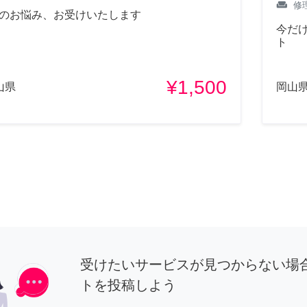
weekend
修
Cのお悩み、お受けいたします
今だ
ト
¥1,500
山県
岡山
受けたいサービスが見つからない場
トを投稿しよう