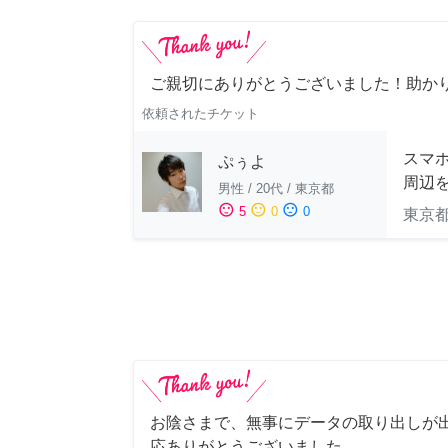
ご親切にありがとうございました！助か
依頼されたチケット
スマホ
ぷぅよ
周辺
男性
/
20代
/
東京都
sentiment_satisfied
sentiment_neutral
sentiment_dissatisfied
5
0
0
東京
お陰さまで、無事にデータの取り出しが
応ありがとうございました。