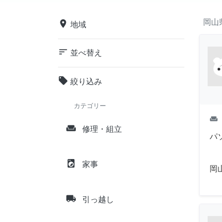
岡山
place
地域
sort
並べ替え
local_offer
絞り込み
カテゴリー
weekend
weekend
修理・組立
パ
local_laundry_service
家事
岡
local_shipping
引っ越し