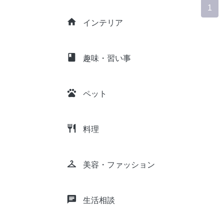
1
home
インテリア
class
趣味・習い事
pets
ペット
restaurant
料理
checkroom
美容・ファッション
chat
生活相談