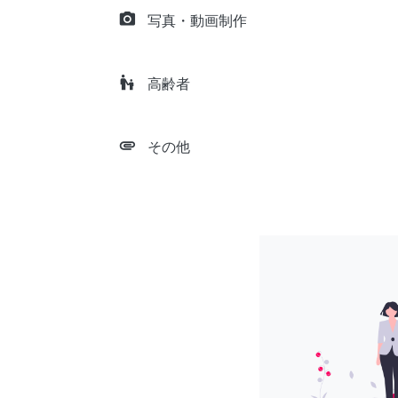
camera_alt
写真・動画制作
escalator_warning
高齢者
attachment
その他