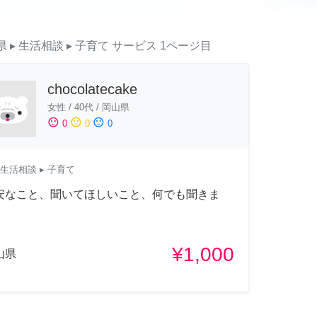
県
▸ 生活相談
▸ 子育て
サービス
1ページ目
chocolatecake
女性
/
40代
/
岡山県
sentiment_satisfied
sentiment_neutral
sentiment_dissatisfied
0
0
0
生活相談
▸ 子育て
安なこと、聞いてほしいこと、何でも聞きま
。
¥1,000
山県