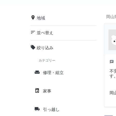
岡山
place
地域
sort
並べ替え
local_offer
絞り込み
カテゴリー
chat
不
weekend
修理・組立
す
local_laundry_service
家事
岡
local_shipping
引っ越し