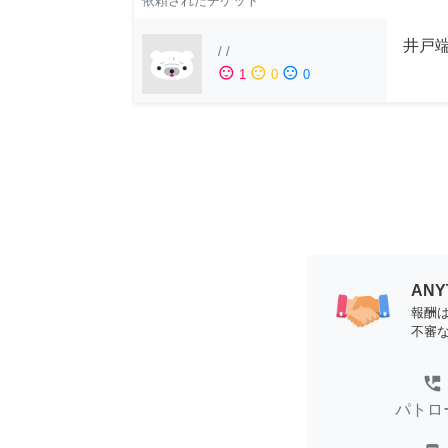
依頼されたチケット
井戸端
/
/
sentiment_satisfied
sentiment_neutral
sentiment_dissatisfied
1
0
0
AN
報酬
不審
perm_phone_msg
パトロ