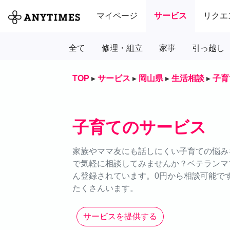
マイページ
サービス
リクエ
全て
修理・組立
家事
引っ越し
TOP
▸
サービス
▸
岡山県
▸
生活相談
▸
子育
子育てのサービス
家族やママ友にも話しにくい子育ての悩みを
で気軽に相談してみませんか？ベテランマ
ん登録されています。0円から相談可能で
たくさんいます。
サービスを提供する