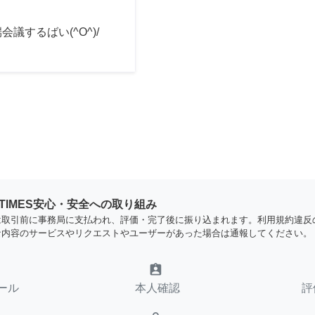
会議するばい(^O^)/
YTIMES安心・安全への取り組み
は取引前に事務局に支払われ、評価・完了後に振り込まれます。利用規約違反
な内容のサービスやリクエストやユーザーがあった場合は通報してください。
assignment_ind
ール
本人確認
評