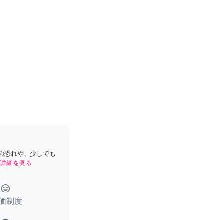
の恐れや、少しでも
詳細を見る
tag_faces
価制度