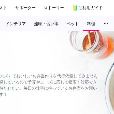
スト
サポーター
ストーリー
ご利用ガイド
more_horiz
インテリア
趣味・習い事
ペット
料理
タイムズ）でおいしいお弁当作りを代行依頼してみません
録しているので予算やニーズに応じて幅広く対応でき
持たせたい、毎日の仕事に持っていくお弁当をお願い
す！