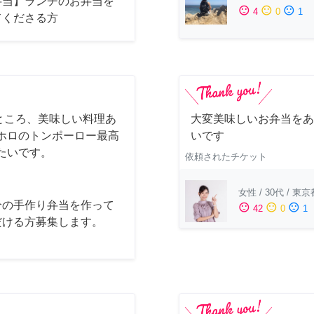
弁当】ランチのお弁当を
sentiment_satisfied
sentiment_neutral
sentiment_dissatisfied
4
0
1
てくださる方
ところ、美味しい料理あ
大変美味しいお弁当をあ
ホロのトンポーロー最高
いです
たいです。
依頼されたチケット
女性
/
30代
/
東京
分の手作り弁当を作って
sentiment_satisfied
sentiment_neutral
sentiment_dissatisfied
42
0
1
だける方募集します。