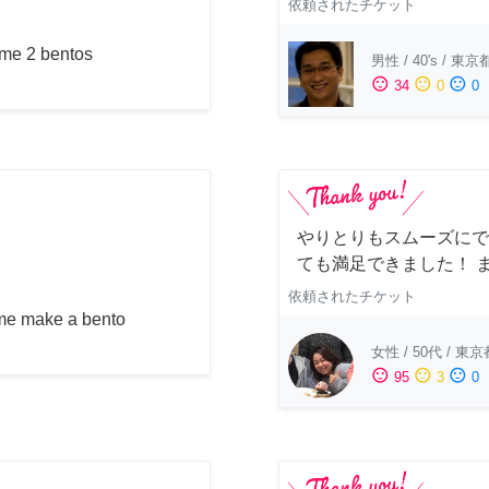
依頼されたチケット
me 2 bentos
男性
/
40's
/
東京
sentiment_satisfied
sentiment_neutral
sentiment_dissatisfied
34
0
0
やりとりもスムーズにで
ても満足できました！ 
依頼されたチケット
me make a bento
女性
/
50代
/
東京
sentiment_satisfied
sentiment_neutral
sentiment_dissatisfied
95
3
0