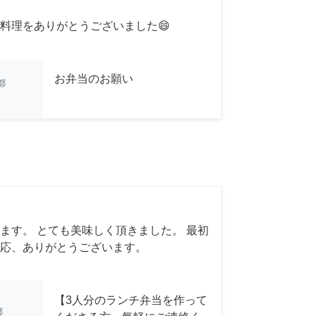
料理をありがとうございました😄
お弁当のお願い
都
ます。 とても美味しく頂きました。 最初
応、ありがとうございます。
【3人分のランチ弁当を作って
都