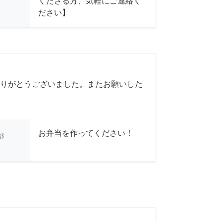
くださる方、気軽にご連絡く
ださい】
りがとうございました。またお願いした
お弁当を作ってください！
都