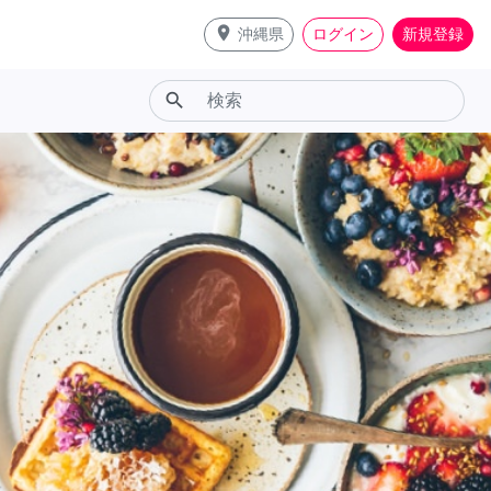
place
沖縄県
ログイン
新規登録
search