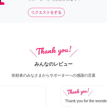
リクエストをする
みんなのレビュー
依頼者のみなさまからサポーターへの感謝の言葉
Thank you for the wonder